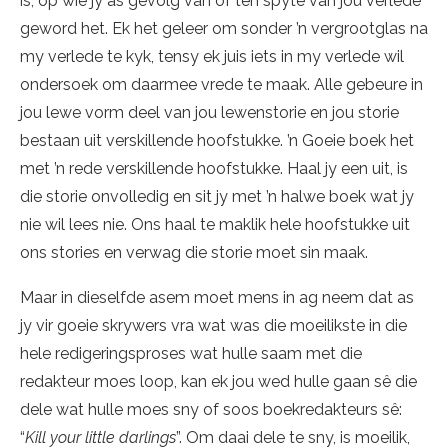
is, op wie jy as gevolg van of ten spyte van jou verlede
geword het. Ek het geleer om sonder ’n vergrootglas na
my verlede te kyk, tensy ek juis iets in my verlede wil
ondersoek om daarmee vrede te maak. Alle gebeure in
jou lewe vorm deel van jou lewenstorie en jou storie
bestaan uit verskillende hoofstukke. ’n Goeie boek het
met ’n rede verskillende hoofstukke. Haal jy een uit, is
die storie onvolledig en sit jy met ’n halwe boek wat jy
nie wil lees nie. Ons haal te maklik hele hoofstukke uit
ons stories en verwag die storie moet sin maak.
Maar in dieselfde asem moet mens in ag neem dat as
jy vir goeie skrywers vra wat was die moeilikste in die
hele redigeringsproses wat hulle saam met die
redakteur moes loop, kan ek jou wed hulle gaan sê die
dele wat hulle moes sny of soos boekredakteurs sê:
“
Kill your little darlings
”. Om daai dele te sny, is moeilik,