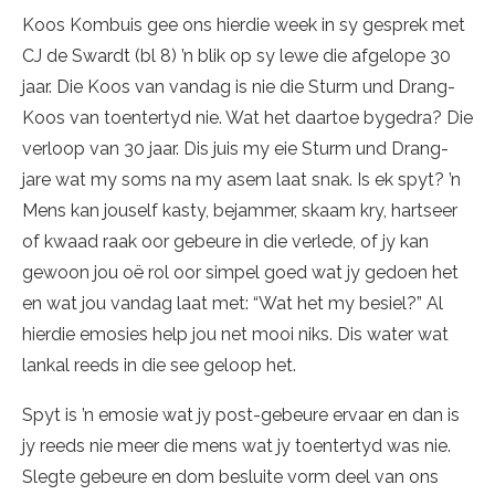
Koos Kombuis gee ons hierdie week in sy gesprek met
CJ de Swardt (bl 8) ’n blik op sy lewe die afgelope 30
jaar. Die Koos van vandag is nie die Sturm und Drang-
Koos van toentertyd nie. Wat het daartoe bygedra? Die
verloop van 30 jaar. Dis juis my eie Sturm und Drang-
jare wat my soms na my asem laat snak. Is ek spyt? ’n
Mens kan jouself kasty, bejammer, skaam kry, hartseer
of kwaad raak oor gebeure in die verlede, of jy kan
gewoon jou oë rol oor simpel goed wat jy gedoen het
en wat jou vandag laat met: “Wat het my besiel?” Al
hierdie emosies help jou net mooi niks. Dis water wat
lankal reeds in die see geloop het.
Spyt is ’n emosie wat jy post-gebeure ervaar en dan is
jy reeds nie meer die mens wat jy toentertyd was nie.
Slegte gebeure en dom besluite vorm deel van ons