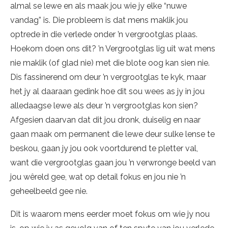
almal se lewe en als maak jou wie jy elke “nuwe
vandag” is. Die probleem is dat mens maklik jou
optrede in die verlede onder ’n vergrootglas plaas.
Hoekom doen ons dit? ’n Vergrootglas lig uit wat mens
nie maklik (of glad nie) met die blote oog kan sien nie.
Dis fassinerend om deur ’n vergrootglas te kyk, maar
het jy al daaraan gedink hoe dit sou wees as jy in jou
alledaagse lewe als deur ’n vergrootglas kon sien?
Afgesien daarvan dat dit jou dronk, duiselig en naar
gaan maak om permanent die lewe deur sulke lense te
beskou, gaan jy jou ook voortdurend te pletter val,
want die vergrootglas gaan jou ’n verwronge beeld van
jou wêreld gee, wat op detail fokus en jou nie ’n
geheelbeeld gee nie.
Dit is waarom mens eerder moet fokus om wie jy nou