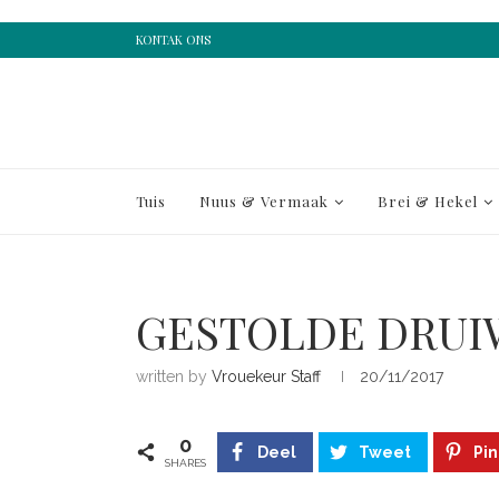
KONTAK ONS
Tuis
Nuus & Vermaak
Brei & Hekel
GESTOLDE DRU
written by
Vrouekeur Staff
20/11/2017
0
Deel
Tweet
Pin
SHARES