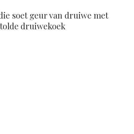
die soet geur van druiwe met
stolde druiwekoek