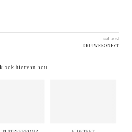
next post
DRUIWEKONFYT
lk ook hiervan hou
 ’N STREEPROMP
JODETERT
B