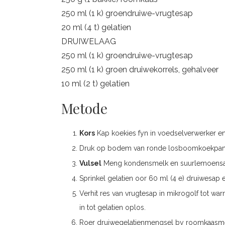
250 ml (1 k) groendruiwe-vrugtesap
20 ml (4 t) gelatien
DRUIWELAAG
250 ml (1 k) groendruiwe-vrugtesap
250 ml (1 k) groen druiwekorrels, gehalveer
10 ml (2 t) gelatien
Metode
Kors
Kap koekies fyn in voedselverwerker en
Druk op bodem van ronde losboomkoekpan
Vulsel
Meng kondensmelk en suurlemoensap
Sprinkel gelatien oor 60 ml (4 e) druiwesap 
Verhit res van vrugtesap in mikrogolf tot w
in tot gelatien oplos.
Roer druiwegelatienmengsel by roomkaasm