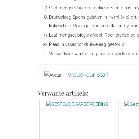
Giet mengsel bo-op koekiekors en plaas in y
Druiwelaag Spons gelatien in 45 ml (3 e) dr
kokend nie. Roer gesponste gelatien by warm
Laat mengsel bietjie afkoel. Roer druiwe by e
Plaas in yskas tot druiwelaag gestol is.
Wikkel koekpan los en plaas op opdienbord. 
Vrouekeur Staff
Verwante artikels: