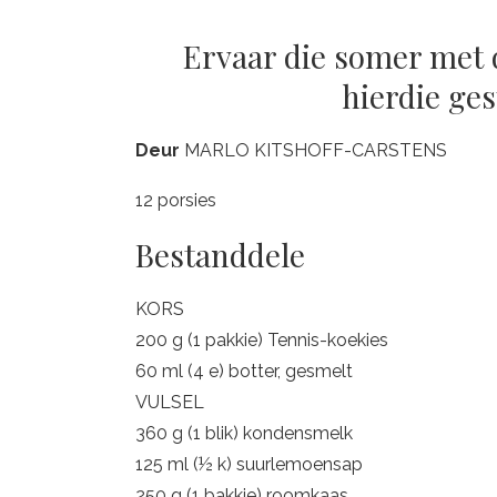
Ervaar die somer met 
hierdie ge
Deur
MARLO KITSHOFF-CARSTENS
12 porsies
Bestanddele
KORS
200 g (1 pakkie) Tennis-koekies
60 ml (4 e) botter, gesmelt
VULSEL
360 g (1 blik) kondensmelk
125 ml (½ k) suurlemoensap
250 g (1 bakkie) roomkaas