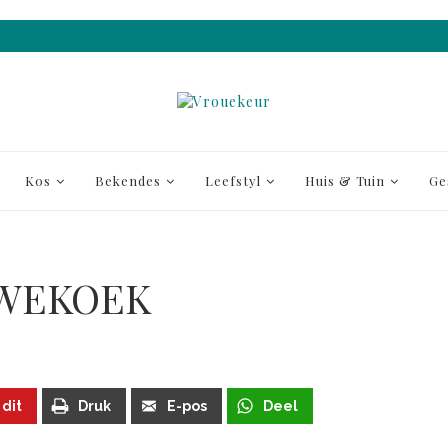
Kos
Bekendes
Leefstyl
Huis & Tuin
Ge
IWEKOEK
 dit
Druk
E-pos
Deel