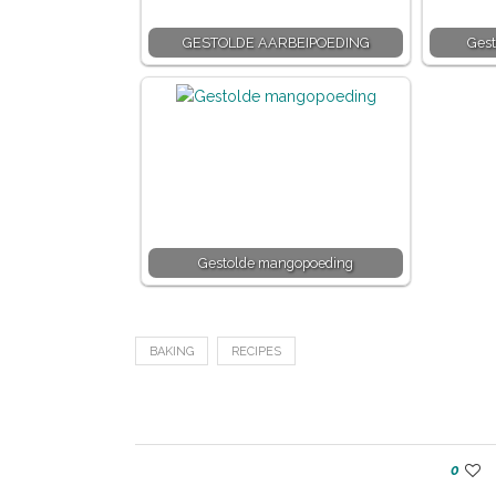
GESTOLDE AARBEIPOEDING
Gest
Gestolde mangopoeding
BAKING
RECIPES
0