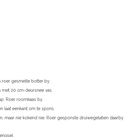
 roer gesmelte botter by.
 met 20 cm-deursnee vas.
. Roer roomkaas by.
en laat eenkant om te spons.
arm, maar nie kokend nie. Roer gesponste druiwegelatien daarby
engsel.