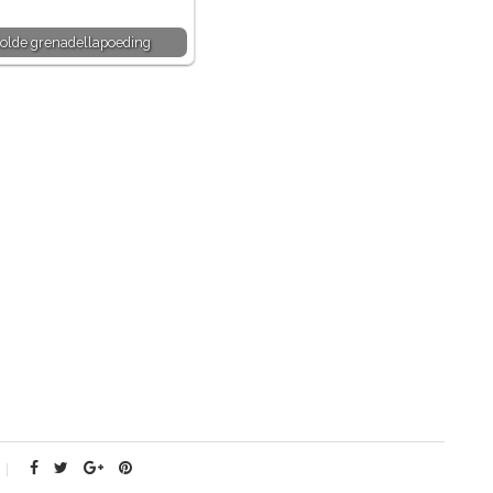
olde grenadellapoeding