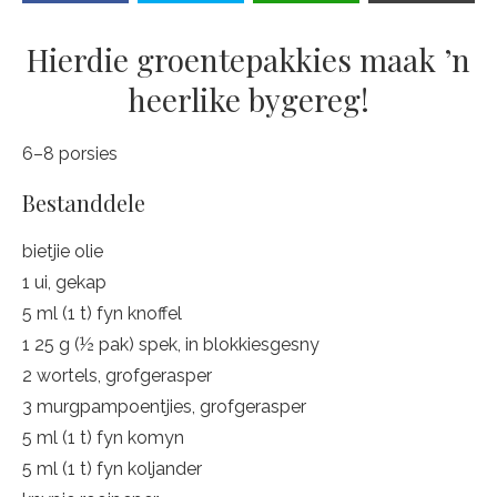
Hierdie groentepakkies maak ’n
heerlike bygereg!
6–8 porsies
Bestanddele
bietjie olie
1 ui, gekap
5 ml (1 t) fyn knoffel
1 25 g (½ pak) spek, in blokkiesgesny
2 wortels, grofgerasper
3 murgpampoentjies, grofgerasper
5 ml (1 t) fyn komyn
5 ml (1 t) fyn koljander