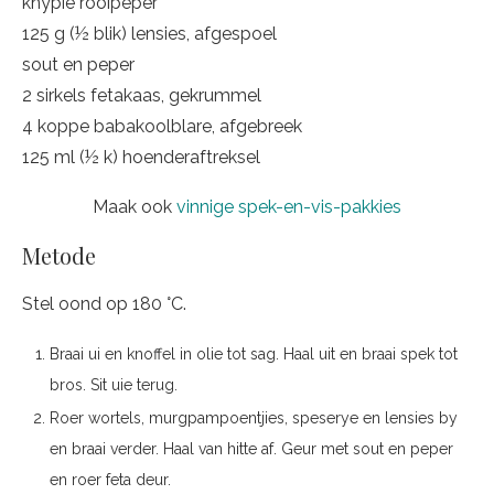
knypie rooipeper
125 g (½ blik) lensies, afgespoel
sout en peper
2 sirkels fetakaas, gekrummel
4 koppe babakoolblare, afgebreek
125 ml (½ k) hoenderaftreksel
Maak ook
vinnige spek-en-vis-pakkies
Metode
Stel oond op 180 °C.
Braai ui en knoffel in olie tot sag. Haal uit en braai spek tot
bros. Sit uie terug.
Roer wortels, murgpampoentjies, speserye en lensies by
en braai verder. Haal van hitte af. Geur met sout en peper
en roer feta deur.