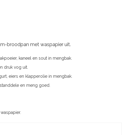
 cm-broodpan met waspapier uit.
kpoeier, kaneel en sout in mengbak.
 druk vog uit.
urt, eiers en klapperolie in mengbak.
standdele en meng goed.
 waspapier.