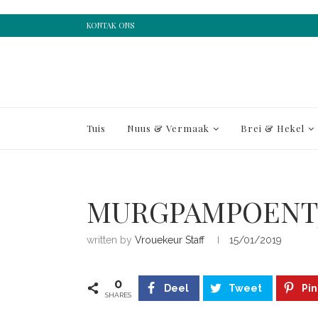
KONTAK ONS
Tuis
Nuus & Vermaak
Brei & Hekel
MURGPAMPOENT
written by
Vrouekeur Staff
15/01/2019
0
Deel
Tweet
Pin
SHARES