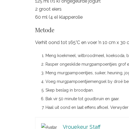
125 ml (½ k) ongegeurde jogurt
2 groot eiers
60 ml (4 e) klapperolie
Metode
Verhit oond tot 165°C en voer ’n 10 cm x 30
Meng koekmeel, witbroodmeel, koeksoda, ba
Rasper ongeskilde murgpampoentjies grof en
Meng murgpampoentjies, suiker, heuning, jog
Voeg murgpampoentjiemengsel by droë be
Skep beslag in broodpan.
Bak vir 50 minute tot goudbruin en gaar.
Haal uit oond en laat effens afkoel. Verwyder
Vrouekeur Staff