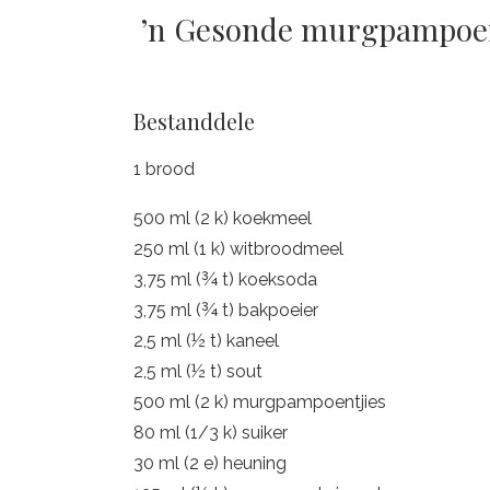
’n Gesonde murgpampoent
Bestanddele
1 brood
500 ml (2 k) koekmeel
250 ml (1 k) witbroodmeel
3,75 ml (¾ t) koeksoda
3,75 ml (¾ t) bakpoeier
2,5 ml (½ t) kaneel
2,5 ml (½ t) sout
500 ml (2 k) murgpampoentjies
80 ml (1/3 k) suiker
30 ml (2 e) heuning