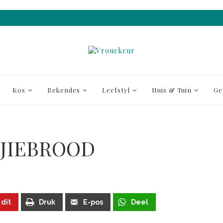
Kos
Bekendes
Leefstyl
Huis & Tuin
Ge
JIEBROOD
 dit
Druk
E-pos
Deel