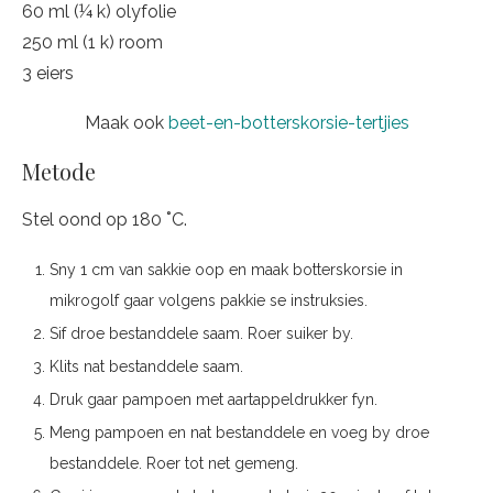
60 ml (¼ k) olyfolie
250 ml (1 k) room
3 eiers
Maak ook
beet-en-botterskorsie-tertjies
Metode
Stel oond op 180 ˚C.
Sny 1 cm van sakkie oop en maak botterskorsie in
mikrogolf gaar volgens pakkie se instruksies.
Sif droe bestanddele saam. Roer suiker by.
Klits nat bestanddele saam.
Druk gaar pampoen met aartappeldrukker fyn.
Meng pampoen en nat bestanddele en voeg by droe
bestanddele. Roer tot net gemeng.