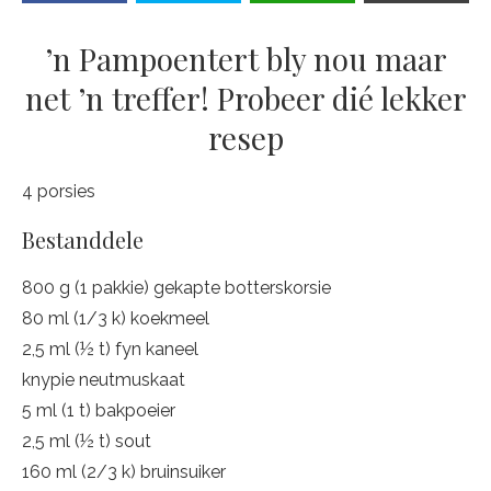
’n Pampoentert bly nou maar
net ’n treffer! Probeer dié lekker
resep
4 porsies
Bestanddele
800 g (1 pakkie) gekapte botterskorsie
80 ml (1/3 k) koekmeel
2,5 ml (½ t) fyn kaneel
knypie neutmuskaat
5 ml (1 t) bakpoeier
2,5 ml (½ t) sout
160 ml (2/3 k) bruinsuiker