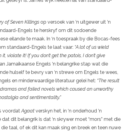
 dit geskryf is. James wyk heeltemal van standaard-
ory of Seven Killings
op versoek van ‘n uitgewer uit ‘n
andaard-Engels te herskryf om dit sodoende
biese eilande te maak. In ‘n toespraak by die Bocas-fees
m standaard-Engels te laat vaar:
“A lot of us wield
t, violate it! If you don’t get the patois, I don’t give
an Jamaikaanse Engels ‘n belangrike stap wat die
nde hulself te bevry van ‘n strewe om Engels te wees,
gels en minderwaardige literatuur gelei het:
“The result
en dramas and failed novels which caused an unworthy
 nostalgia and sentimentality.”
as voordat
Agaat
verskyn het, in ‘n onderhoud ‘n
at dit belangrik is dat ‘n skrywer moet “mors” met die
s die taal, of ek dit kan maak sing en breek en teen nuwe