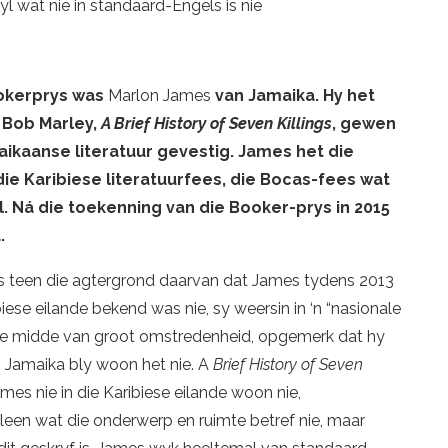
yl wat nie in standaard-Engels is nie
ookerprys was
Marlon James
van Jamaika. Hy het
 Bob Marley,
A Brief History of Seven Killings
, gewen
kaanse literatuur gevestig. James het die
e Karibiese literatuurfees, die Bocas-fees wat
l. Ná die toekenning van die Booker-prys in 2015
.
nies teen die agtergrond daarvan dat James tydens 2013
iese eilande bekend was nie, sy weersin in ‘n “nasionale
, te midde van groot omstredenheid, opgemerk dat hy
n Jamaika bly woon het nie. A
Brief History of Seven
ames nie in die Karibiese eilande woon nie,
leen wat die onderwerp en ruimte betref nie, maar