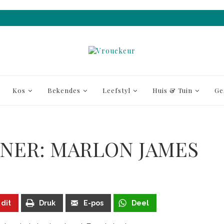
Kos
Bekendes
Leefstyl
Huis & Tuin
Ge
NNER: MARLON JAMES
 dit
Druk
E-pos
Deel