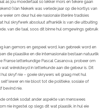
taal as jou moedertaal so lekker mors en tekere gaan
 bekend (Van Niekerk was verlede jaar op die kortlys van
e weier om deur hul eie nasionale literêre tradisies
t hul skryfwerk absoluut afhanklik is van die uitbuiting
de, van die taal, soos dit binne hul omgewings gebruik
ng kan gemors en gespeel word, kan gebreek word en
n die plaaslike en die internasionale bestaan natuurlik
 die Franse letterkundige Pascal Casanova, probeer om
 wat wêreldwyd in letterkunde aan die gebeur is. Dit
d hul skryf nie – goeie skrywers wil graag met hul
self lewer en nie bloot tot die politieke, sosiale of
f bevind nie.
kunde ontdek sodat ander aspekte van menswees
 nie ingestel op slegs dit wat plaaslik, in hul eie