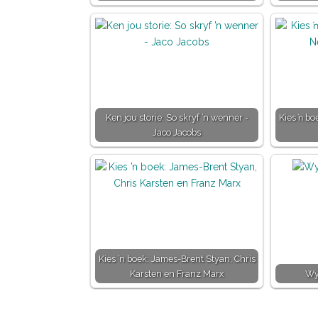
Ken jou storie: So skryf ’n wenner -
Kies ŉ bo
Jaco Jacobs
Kies ’n boek: James-Brent Styan, Chris
Karsten en Franz Marx
Wy