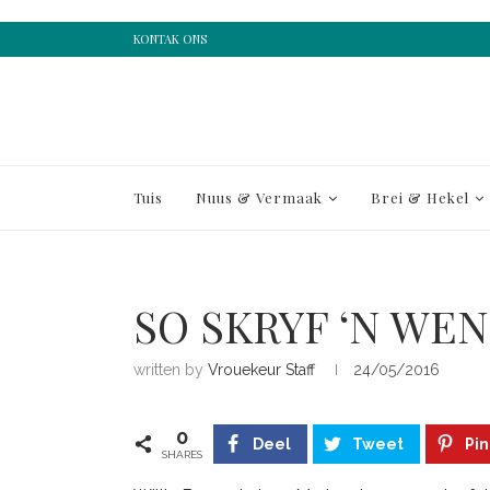
KONTAK ONS
Tuis
Nuus & Vermaak
Brei & Hekel
SO SKRYF ‘N WE
written by
Vrouekeur Staff
24/05/2016
0
Deel
Tweet
Pin
SHARES