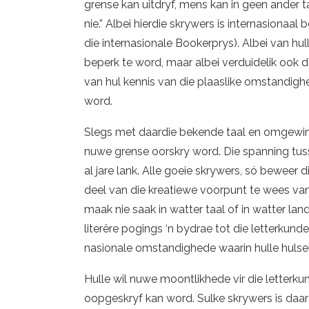
grense kan uitdryf, mens kan in geen ander 
nie.” Albei hierdie skrywers is internasionaal
die internasionale Bookerprys). Albei van hull
beperk te word, maar albei verduidelik ook da
van hul kennis van die plaaslike omstandighe
word.
Slegs met daardie bekende taal en omgewi
nuwe grense oorskry word. Die spanning tusse
al jare lank. Alle goeie skrywers, só beweer
deel van die kreatiewe voorpunt te wees van
maak nie saak in watter taal of in watter lan
literêre pogings ‘n bydrae tot die letterkunde 
nasionale omstandighede waarin hulle hulsel
Hulle wil nuwe moontlikhede vir die letter
oopgeskryf kan word. Sulke skrywers is daarom