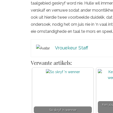
taalgebied geskryf word nie. Hulle wil immers
verskuif en vernuwe sodat ander moontlikhe
ook uit hierdie twee voorbeelde duidelik, da
ondersoek, nodig het om juis nie in ‘n vaal in
eie omstandighede en taal te mors en speel.
Vrouekeur Staff
Verwante artikels:
Ken jou
So skryf 'n wenner