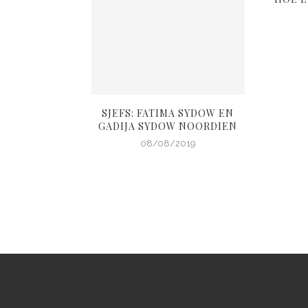
-AFRIKAANSE
SJEFS: FATIMA SYDOW EN
UNS
GADIJA SYDOW NOORDIEN
1/2017
08/08/2019