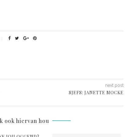
next post
N
SJEFS: JANETTE MOCKE
lk ook hiervan hou
YK JOU OGGEND?