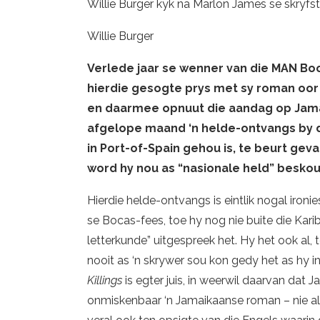
Willie Burger kyk na Marlon James se skryfst
Willie Burger
Verlede jaar se wenner van die MAN B
hierdie gesogte prys met sy roman oor
en daarmee opnuut die aandag op Jamai
afgelope maand ‘n helde-ontvangs by di
in Port-of-Spain gehou is, te beurt geva
word hy nou as “nasionale held” beskou
Hierdie helde-ontvangs is eintlik nogal iro
se Bocas-fees, toe hy nog nie buite die Karib
letterkunde” uitgespreek het. Hy het ook al
nooit as ‘n skrywer sou kon gedy het as hy i
Killings
is egter juis, in weerwil daarvan dat J
onmiskenbaar ‘n Jamaikaanse roman – nie al