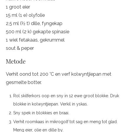
1 groot eier
15 ml (1 e) olyfolie
2,5 ml (½ t) dille, fyngekap
500 ml (2 k) gekapte spinasie
1 wiel fetakaas, gekrummel
sout & peper
Metode
Verhit oond tot 200 °C en verf kolwyntjiepan met
gesmelte botter.
Rol skilferkors oop en sny in 12 ewe groot blokke. Druk
blokke in kolwyntjiepan. Verkil in yskas.
Sny spek in blokkies en braai.
Verhit roomkaas in mikrogolf tot sag en meng tot glad.
Meng eier, olie en dille by.