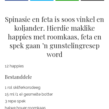
Spinasie en feta is soos vinkel en
koljander. Hierdie maklike
happies met roomkaas, feta en
spek gaan ’n gunstelingresep
word
12 happies
Bestanddele
1 rol skilferkorsdeeg
15 ml (1 e) gesmelte botter
3 repe spek
halwe houer roomkaas