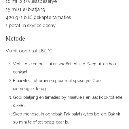
10 ml (2 t) vleisspeserye
15 ml (1 e) blatjang
420 g (1 blik) gekapte tamaties
1 patat, in skyfies gesny
Metode
Verhit oond tot 180 ˚C.
Verhit olie en braai ui en knoffel tot sag. Skep uit en hou
eenkant.
Braai vleis tot bruin en geur met speserye. Gooi
uiemengsel terug.
Gooi blatjang en tamaties by maalvleis en laat kook tot effe
dikker.
Skep mengsel in oondbak. Pak patatskyfies bo-op. Bak vir
30 minute of tot patats gaar is.