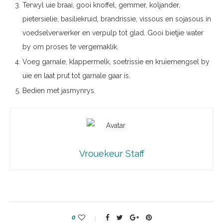
Terwyl uie braai, gooi knoffel, gemmer, koljander,
pietersielie, basiliekruid, brandrissie, vissous en sojasous in
voedselverwerker en verpulp tot glad. Gooi bietjie water
by om proses te vergemaklik.
Voeg garnale, klappermelk, soetrissie en kruiemengsel by
uie en laat prut tot garnale gaar is.
Bedien met jasmynrys.
Vrouekeur Staff
0