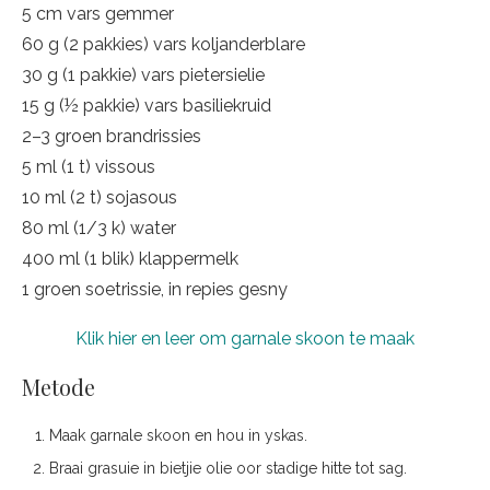
5 cm vars gemmer
60 g (2 pakkies) vars koljanderblare
30 g (1 pakkie) vars pietersielie
15 g (½ pakkie) vars basiliekruid
2–3 groen brandrissies
5 ml (1 t) vissous
10 ml (2 t) sojasous
80 ml (1/3 k) water
400 ml (1 blik) klappermelk
1 groen soetrissie, in repies gesny
Klik hier en leer om garnale skoon te maak
Metode
Maak garnale skoon en hou in yskas.
Braai grasuie in bietjie olie oor stadige hitte tot sag.