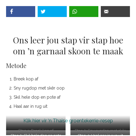
Ons leer jou stap vir stap hoe
om ’n garnaal skoon te maak
Metode
Breek kop af
Sny rugdop met skêr oop
Skil hele dop en pote af
Haal aar in rug uit
Klik hier vir ‘n Thaise groentekerrie-resep
Stap 1: Breek kop af
Stap 2: Sny rugdop met skêr
Stap 3: Skil hele dop en pote
Stap 4: Haal aar in rug uit