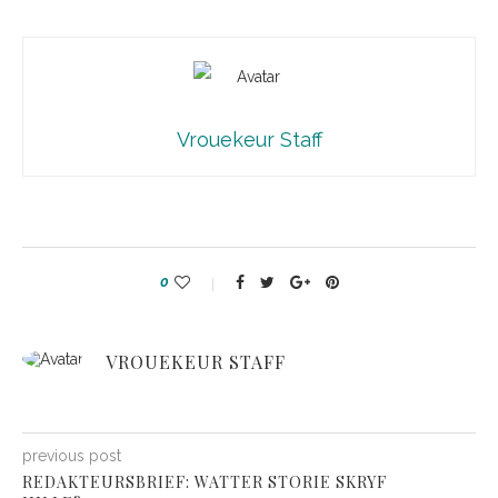
oop
af
Vrouekeur Staff
0
VROUEKEUR STAFF
previous post
REDAKTEURSBRIEF: WATTER STORIE SKRYF