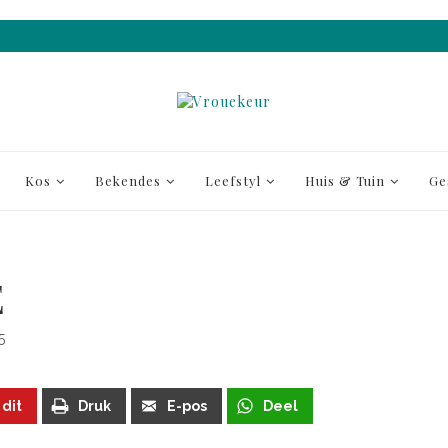
Kos
Bekendes
Leefstyl
Huis & Tuin
Ge
E
5
 dit
Druk
E-pos
Deel