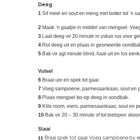
Deeg
1
Sif meel en sout en meng met botter tot ’n s
2
Maak ’n gaatjie in middel van mengsel. Voeg 
3
Laat deeg vir 20 minute in yskas rus voor ge
4
Rol deeg uit en plaas in gesmeerde oondba
5
Bak vir agt minute blind, haal uit en los eenk
Vulsel
6
Braai uie en spek tot gaar.
7
Voeg sampioene, parmesaankaas, sout en pe
8
Plaas mengsel bo-op deeg in oondbak.
9
Klits room, eiers, parmesaankaas, sout en p
10
Bak vir 20 – 30 minute of tot toetspen skoo
Slaai
11
Braai spek tot gaar. Voeg sampioene by en