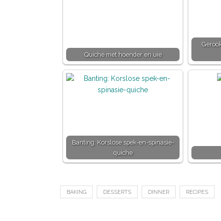
Gerook
Quiche met hoender en uie
Banting: Korslose spek-en-spinasie-
quiche
BAKING
DESSERTS
DINNER
RECIPES