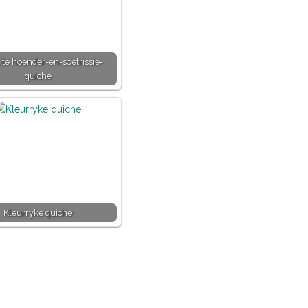
te hoender-en-soetrissie-
quiche
Kleurryke quiche