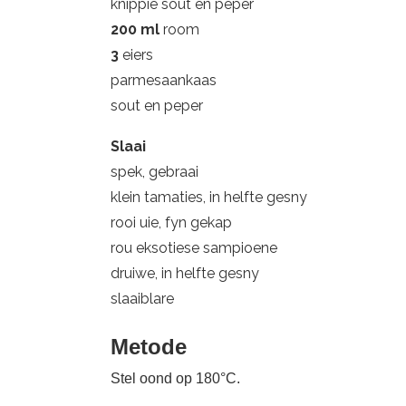
knippie sout en peper
200 ml
room
3
eiers
parmesaankaas
sout en peper
Slaai
spek, gebraai
klein tamaties, in helfte gesny
rooi uie, fyn gekap
rou eksotiese sampioene
druiwe, in helfte gesny
slaaiblare
Metode
Stel oond op 180°C.