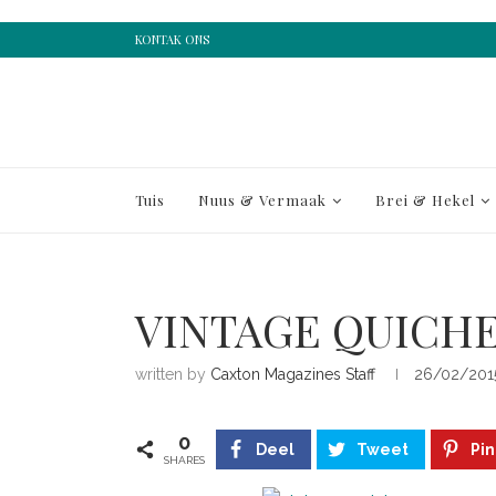
KONTAK ONS
Tuis
Nuus & Vermaak
Brei & Hekel
VINTAGE QUICH
written by
Caxton Magazines Staff
26/02/201
0
Deel
Tweet
Pin
SHARES