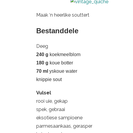
Maak ‘n heerlike souttert
Bestanddele
Deeg
240 g
koekmeelblom
180 g
koue botter
70 ml
yskoue water
knippie sout
Vulsel
rooi uie, gekap
spek, gebraai
eksotiese sampioene
parmesaankaas, gerasper