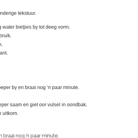
anderige tekstuur.
water bietjies by tot deeg vorm.
bruik.
k.
ant.
per by en braai nog ‘n paar minute.
eper saam en giet oor vulsel in oondbak.
n uitkom.
 braai nog ’n paar minute.