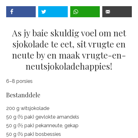
As jy baie skuldig voel om net
sjokolade te eet, sit vrugte en
neute by en maak vrugte-en-
neutsjokoladehappies!
6–8 porsies
Bestanddele
200 g witsjokolade
50 g (½ pak) gevlokte amandels
50 g (½ pak) pekanneute, gekap
50 g (½ pak) bosbessies