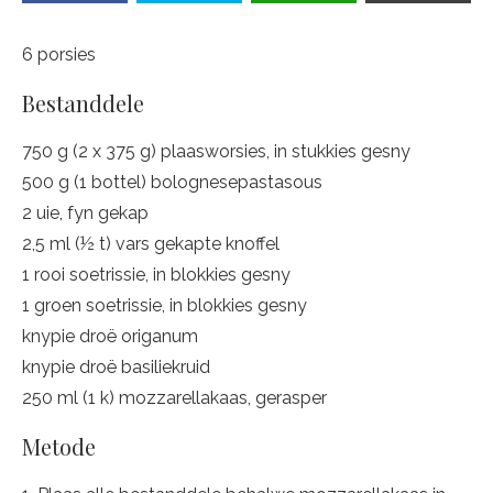
6 porsies
Bestanddele
750 g (2 x 375 g) plaasworsies, in stukkies gesny
500 g (1 bottel) bolognesepas­ta­s­ous
2 uie, fyn gekap
2,5 ml (½ t) vars gekapte knof­fel
1 rooi soetrissie, in blokkies ge­sny
1 groen soetrissie, in blokkies ge­sny
knypie droë origanum
knypie droë basiliekruid
250 ml (1 k) mozzarellakaas, geras­per
Metode