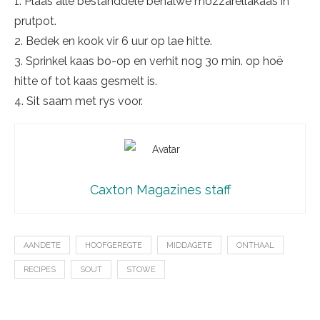
1. Plaas alle bestanddele be­hal­we mozzarellakaas in
prut­pot.
2. Bedek en kook vir 6 uur op lae hitte.
3. Sprinkel kaas bo-op en verhit nog 30 min. op hoë
hitte of tot kaas ge­smelt is.
4. Sit saam met rys voor.
Caxton Magazines staff
AANDETE
HOOFGEREGTE
MIDDAGETE
ONTHAAL
RECIPES
SOUT
STOWE