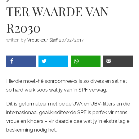
TER WAARDE VAN
R2030
written by
Vrouekeur Staff
20/02/2017
Hierdie moet-hê sonroomreeks is so divers en sal net
so hard werk soos wat jy van ‘n SPF verwag.
Dit is geformuleer met beide UVA en UBV-filters en die
internasionaal geakkrediteerde SPF is perfek vir mans,
vroue en kinders – vir daardie dae wat jy ‘n ekstra lagie
beskerming nodig het.