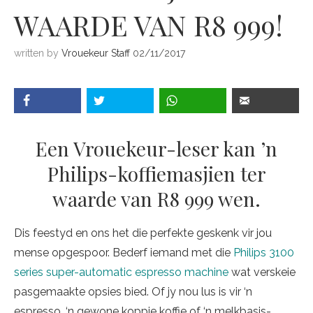
WAARDE VAN R8 999!
written by
Vrouekeur Staff
02/11/2017
Een Vrouekeur-leser kan ’n
Philips-koffiemasjien ter
waarde van R8 999 wen.
Dis feestyd en ons het die perfekte geskenk vir jou
mense opgespoor. Bederf iemand met die
Philips 3100
series super-automatic espresso machine
wat verskeie
pasgemaakte opsies bied. Of jy nou lus is vir ‘n
espresso, ‘n gewone koppie koffie of ‘n melkbasis-