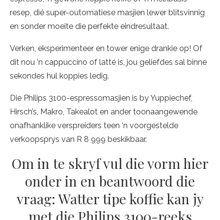
resep, dié super-outomatiese masjien lewer blitsvinnig
en sonder moeite die perfekte eindresultaat.
Verken, eksperimenteer en tower enige drankie op! Of
dit nou ‘n cappuccino of latté is, jou geliefdes sal binne
sekondes hul koppies ledig.
Die Philips 3100-espressomasjien is by Yuppiechef,
Hirsch’s, Makro, Takealot en ander toonaangewende
onafhanklike verspreiders teen ‘n voorgestelde
verkoopsprys van R 8 999 beskikbaar.
Om in te skryf vul die vorm hier
onder in en beantwoord die
vraag: Watter tipe koffie kan jy
met die Philips 3100-reeks