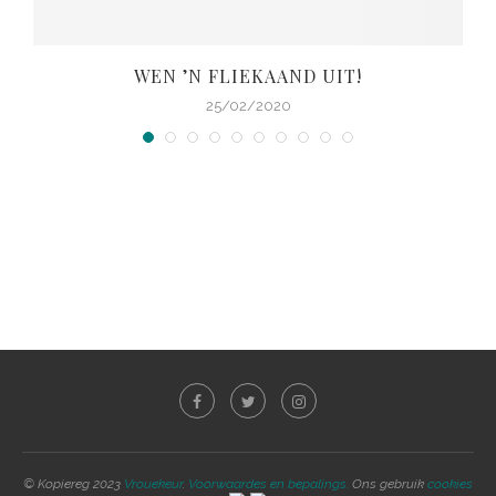
WEN ’N FLIEKAAND UIT!
25/02/2020
© Kopiereg 2023
Vrouekeur
.
Voorwaardes en bepalings.
Ons gebruik
cookies