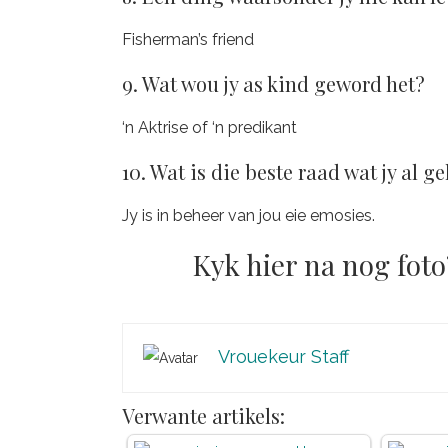
Fisherman’s friend
9. Wat wou jy as kind geword het?
‘n Aktrise of ‘n predikant
10. Wat is die beste raad wat jy al ge
Jy is in beheer van jou eie emosies.
Kyk hier na nog foto
Vrouekeur Staff
Verwante artikels: