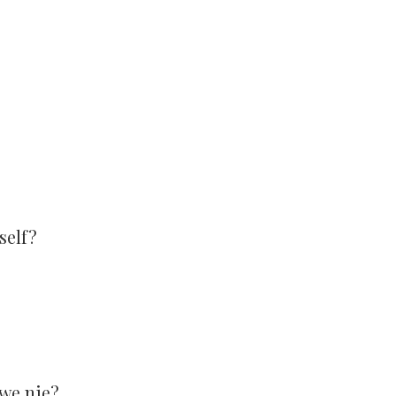
self?
ewe nie?