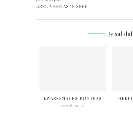
BREI: MEER AS ’N SERP
Jy sal da
OPTRUI EN MUS
KWASKENADES: BONTKAS
HEKEL
 DOGTER
01/06/2020
4/2020