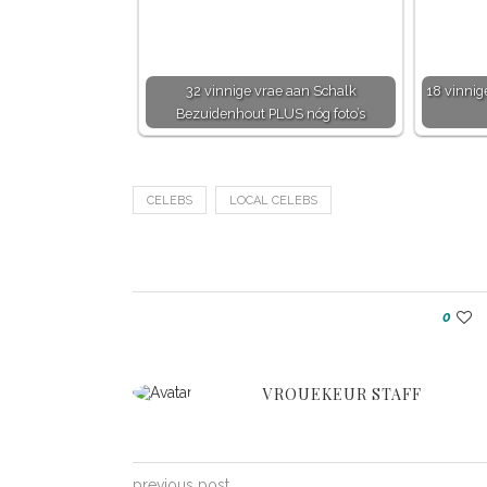
32 vinnige vrae aan Schalk
18 vinnig
Bezuidenhout PLUS nóg foto’s
CELEBS
LOCAL CELEBS
0
VROUEKEUR STAFF
previous post