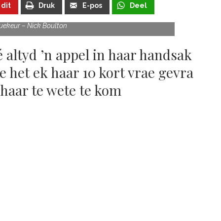
 dit
Druk
E-pos
Deel
ouekeur – Nick Boulton
 altyd ’n appel in haar handsak
e het ek haar 10 kort vrae gevra
haar te wete te kom