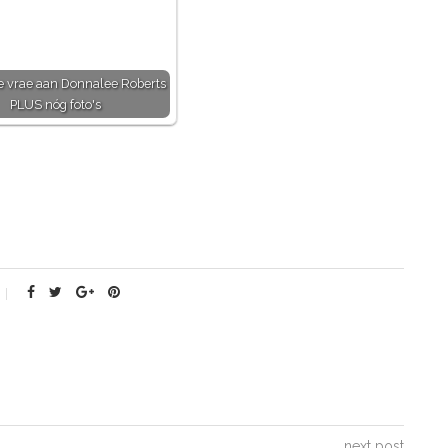
e vrae aan Donnalee Roberts
PLUS nóg foto's
next post