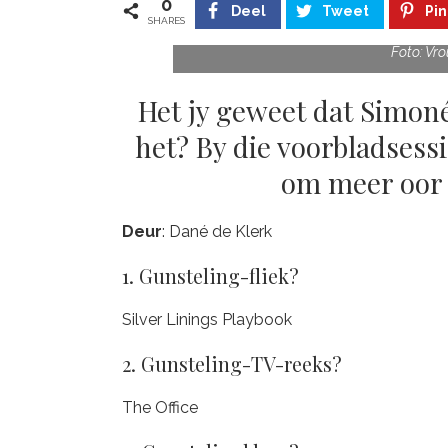
0
Deel
Tweet
Pin
SHARES
Foto: Vr
Het jy geweet dat Simoné
het? By die voorbladsessi
om meer oor 
Deur
: Dané de Klerk
1. Gunsteling-fliek?
Silver Linings Playbook
2. Gunsteling-TV-reeks?
The Office