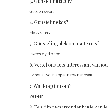
3. Gunstelingkleur?
Geel en swart
4. Gunstelingkos?
Meksikaans
5. Gunstelingplek om na te reis?
Iewers by die see
6. Vertel ons iets interessant van jou
Ek het altyd ‘n appel in my handsak.
7. Wat krap jou om?
Verkeer!
8. Een ding waarsonder jy nie kan l