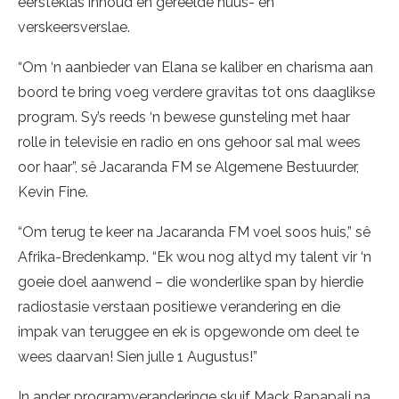
eersteklas inhoud en gereëlde nuus- en
verskeersverslae.
“Om ‘n aanbieder van Elana se kaliber en charisma aan
boord te bring voeg verdere gravitas tot ons daaglikse
program. Sy’s reeds ‘n bewese gunsteling met haar
rolle in televisie en radio en ons gehoor sal mal wees
oor haar”, sê Jacaranda FM se Algemene Bestuurder,
Kevin Fine.
“Om terug te keer na Jacaranda FM voel soos huis,” sê
Afrika-Bredenkamp. “Ek wou nog altyd my talent vir ‘n
goeie doel aanwend – die wonderlike span by hierdie
radiostasie verstaan positiewe verandering en die
impak van teruggee en ek is opgewonde om deel te
wees daarvan! Sien julle 1 Augustus!”
In ander programveranderinge skuif Mack Rapapali na