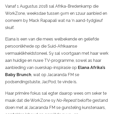
Vanaf 1 Augustus 2018 sal Afrika-Bredenkamp die
WorkZone, weeksdae tussen 9vm en 12uur aanbied en
oorneem by Mack Rapapali wat na ‘n aand-tydgleuf
skuif.
Elana is een van die mees welbekende en geliefde
persoonlikhede op die Suid-Afrikaanse
vermaaklikheidstoneel. Sy sal voortgaan met haar werk
aan huidige en nuwe TV-programme, sowel as haar
aanbieding van ouerskap-inspirasie op
Elana Afrika’s
Baby Brunch
, wat op Jacaranda FM se
podsendingstuiste, JacPod, te vinde is.
Haar primêre fokus sal egter daarop wees om seker te
maak dat die WorkZone sy
No-Repeat
belofte gestand
doen met al Jacaranda FM se gunsteling kunstenaars,