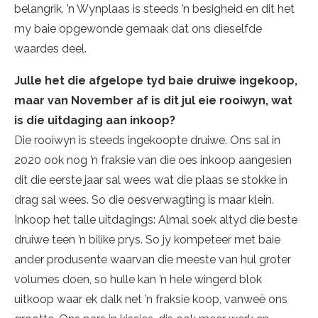
belangrik. ’n Wynplaas is steeds ’n besigheid en dit het
my baie opgewonde gemaak dat ons dieselfde
waardes deel.
Julle het die afgelope tyd baie druiwe ingekoop,
maar van November af is dit jul eie rooiwyn, wat
is die uitdaging aan inkoop?
Die rooiwyn is steeds ingekoopte druiwe. Ons sal in
2020 ook nog ’n fraksie van die oes inkoop aangesien
dit die eerste jaar sal wees wat die plaas se stokke in
drag sal wees. So die oesverwagting is maar klein.
Inkoop het talle uitdagings: Almal soek altyd die beste
druiwe teen ’n bilike prys. So jy kompeteer met baie
ander produsente waarvan die meeste van hul groter
volumes doen, so hulle kan ’n hele wingerd blok
uitkoop waar ek dalk net ’n fraksie koop, vanweë ons