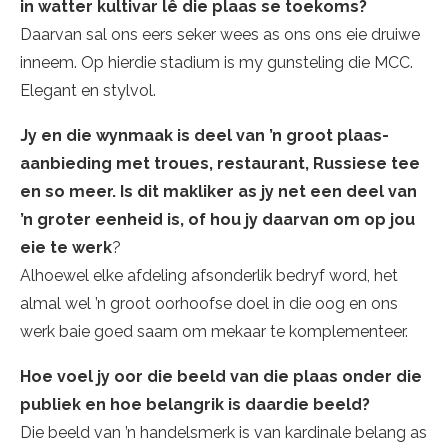
in watter kultivar lê die plaas se toekoms?
Daarvan sal ons eers seker wees as ons ons eie druiwe
inneem. Op hierdie stadium is my gunsteling die MCC.
Elegant en stylvol.
Jy en die wynmaak is deel van ’n groot plaas-
aanbieding met troues, restaurant, Russiese tee
en so meer. Is dit makliker as jy net een deel van
’n groter eenheid is, of hou jy daarvan om op jou
eie te werk
?
Alhoewel elke afdeling afsonderlik bedryf word, het
almal wel ’n groot oorhoofse doel in die oog en ons
werk baie goed saam om mekaar te komplementeer.
Hoe voel jy oor die beeld van die plaas onder die
publiek en hoe belangrik is daardie beeld?
Die beeld van ’n handelsmerk is van kardinale belang as