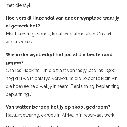
met die styl.
Hoe verskil Hazendal van ander wynplase waar jy
al gewerk het?
Hier heers ’n gesonde, kreatiewe atmosfeer. Ons wil
anders wees.
Wie in die wynbedryf het jou al die beste raad
gegee?
Charles Hopkins – in die trant van “as jy later as 19:00
nog druiwe in parstyd verwerk, is die kelder te klein vir
die hoeveelheid wat jy inneem. Beplanning, beplanning,
beplanning…”
Van watter beroep het jy op skool gedroom?
Natuurbewaring, ek wou in Afrika in ’n reservaat werk.