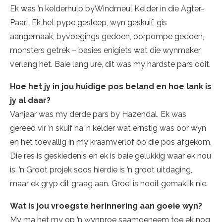
Ek was ’n kelderhulp byWindmeul Kelder in die Agter-
Paarl. Ek het pype gesleep, wyn geskuif, gis
aangemaak, byvoegings gedoen, oorpompe gedoen,
monsters getrek – basies enigiets wat die wynmaker
verlang het. Baie lang ure, dit was my hardste pars ooit.
Hoe het jy in jou huidige pos beland en hoe lank is
jy al daar?
Vanjaar was my derde pars by Hazendal. Ek was
gereed vir ’n skuif na ’n kelder wat ernstig was oor wyn
en het toevallig in my kraamverlof op die pos afgekom.
Die res is geskiedenis en ek is baie gelukkig waar ek nou
is. ’n Groot projek soos hierdie is ’n groot uitdaging,
maar ek gryp dit graag aan. Groei is nooit gemaklik nie.
Wat is jou vroegste herinnering aan goeie wyn?
My ma het my op ’n wynproe saamgeneem toe ek nog