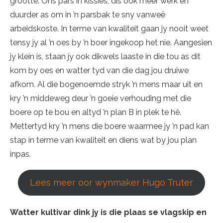
grootte. Ons pars in kissies, dis ook meer werk en
duurder as om in ’n parsbak te sny vanweë
arbeidskoste. In terme van kwaliteit gaan jy nooit weet
tensy jy al ’n oes by ’n boer ingekoop het nie. Aangesien
jy klein is, staan jy ook dikwels laaste in die tou as dit
kom by oes en watter tyd van die dag jou druiwe
afkom. Al die bogenoemde stryk ’n mens maar uit en
kry ’n middeweg deur ’n goeie verhouding met die
boere op te bou en altyd ’n plan B in plek te hê.
Mettertyd kry ’n mens die boere waarmee jy ’n pad kan
stap in terme van kwaliteit en diens wat by jou plan
inpas.
Lees meer oor wynmaker Hugo Truter
Watter kultivar dink jy is die plaas se vlagskip en