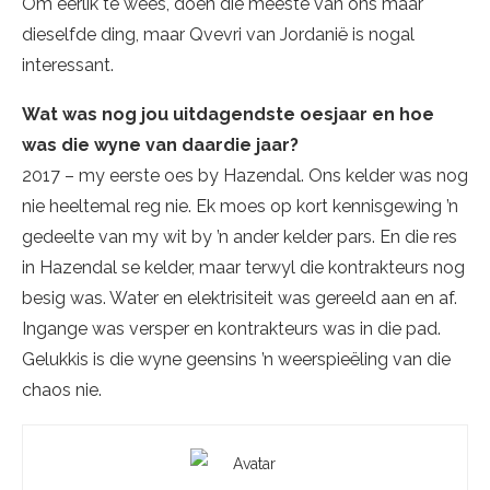
Om eerlik te wees, doen die meeste van ons maar
dieselfde ding, maar Qvevri van Jordanië is nogal
interessant.
Wat was nog jou uitdagendste oesjaar en hoe
was die wyne van daardie jaar?
2017 – my eerste oes by Hazendal. Ons kelder was nog
nie heeltemal reg nie. Ek moes op kort kennisgewing ’n
gedeelte van my wit by ’n ander kelder pars. En die res
in Hazendal se kelder, maar terwyl die kontrakteurs nog
besig was. Water en elektrisiteit was gereeld aan en af.
Ingange was versper en kontrakteurs was in die pad.
Gelukkis is die wyne geensins ’n weerspieëling van die
chaos nie.