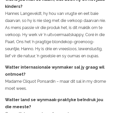
kinders?
Hannes Langeveldt, hy hou van vrugte en eet baie
daarvan, so hy is nie sleg met die verkoop daarvan nie.
As mens passie vir die produk het, is dit maklik om te
verkoop. Hy werk vir ’n uitvoermaatskappy, Coré in die
Paarl. Ons het ’n pragtige blondekop-groenoog-
seuntjie, Hanno. Hy is drie en vreesloos, lewenslustig,
lief vir die natuur, ’n geselsie en sy oumas en oupas.
Watter internasionale wynmaker sal jy graag wil
ontmoet?
Madame Cliquot Ponsardin – maar dit sal in my drome
moet wees.
Watter land se wynmaak-praktyke beïndruk jou
die meeste?