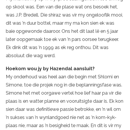
op skool was. Een van die plase wat ons besoek het,
was J.P. Bredell. Die shiraz was vir my ongelooflik mooi,
dit was ’n duur bottel, maar my ma kon sien ek was
baie opgewonde daaroor. Ons het dit laat lê en 5 jaar
later oopgemaak toe ek van ’n pars oorsee terugkeer.
Ek dink dit was ’n 1999 as ek reg onthou. Dit was
absoluut die wag werd.
Hoekom wou jy by Hazendal aansluit?
My onderhoud was heel aan die begin met Shlomi en
Simone, toe die projek nog in die beplanningsfase was.
Simone het met oorgawe vertel hoe lief haar pa vir die
plaas is en watter planne en vooruitsigte daar is. Ek kon
sien daar was definitiewe passie betrokke, en ’n wil om
’n sukses van ’n wynlandgoed nie net as ’n kom-kyk-
plaas nie, maar as ’n besigheid te maak. En dit is vir my