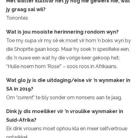
Met watter kultivar het jy nog nie gewerk nie, wat
jy graag sal wil?
Torrontés
Wat is jou mooiste herinnering rondom wyn?
Toe my oupa vir my sê ek moet vir hom ’n boks wyn by
die Shoprite gaan koop. Maar hy soek ’n spesifieke een,
dis ’n nuwe een wat hy die vorige keer gekoop het:
“Hulle noem hom ‘Rose’” – soos roos in Afrikaans.
Wat glo jy is die uitdaging/eise vir ’n wynmaker in
SA in 2019?
Om “
current
” te bly sonder om nonsens aan te jaag.
Dink jy dis moeiliker vir ’n vroulike wynmaker in
Suid-Afrika?
Ek dink vrouens moet ophou kla en meer selfvertroue
ontwikkel.