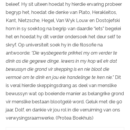
beleef. Hy sit uiteen hoedat hy hierdie ervaring probeer
begryp het, hoedat die denke van Plato, Herakleitos,
Kant, Nietzsche, Hegel, Van Wyk Louw en Dostojefski
hom in sy soektog na begrip van daardie “iets” begelei
het en hoedat hy dit verder ondersoek het deur self te
skryf. Op universiteit soek hy in die filosofie na
antwoorde:
“Die wysbegeerte prikkel my om verder te
dink as die gegewe dinge. Iewers in my kop wil ek dat
bewussyn die grond vir skepping is en nie bloot die
vermoë om te dink en jou eie handelinge te ken nie.”
Dit
is veral hierdie skeppingsdrang as deel van menslike
bewussyn wat op boeiende manier as belangrike grond
vir menslike bestaan blootgelê word. Geluk met die 90
jaar, Dolf, en dankie vir jou rol in die verruiming van ons
verwysingsraamwerke. (Protea Boekhuis)