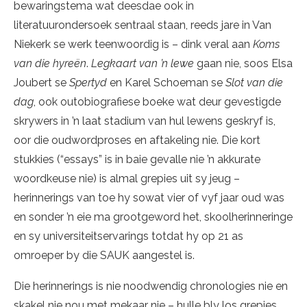
bewaringstema wat deesdae ook in
literatuurondersoek sentraal staan, reeds jare in Van
Niekerk se werk teenwoordig is – dink veral aan
Koms
van die hyreën
.
Legkaart van ’n lewe
gaan nie, soos Elsa
Joubert se
Spertyd
en Karel Schoeman se
Slot van die
dag
, ook outobiografiese boeke wat deur gevestigde
skrywers in ’n laat stadium van hul lewens geskryf is,
oor die oudwordproses en aftakeling nie. Die kort
stukkies (“essays” is in baie gevalle nie ’n akkurate
woordkeuse nie) is almal grepies uit sy jeug –
herinnerings van toe hy sowat vier of vyf jaar oud was
en sonder ’n eie ma grootgeword het, skoolherinneringe
en sy universiteitservarings totdat hy op 21 as
omroeper by die SAUK aangestel is.
Die herinnerings is nie noodwendig chronologies nie en
skakel nie nou met mekaar nie – hulle bly los grepies,