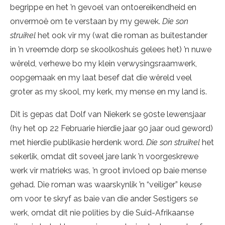
begrippe en het ’n gevoel van ontoereikendheid en
onvermoë om te verstaan by my gewek.
Die son
struikel
het ook vir my (wat die roman as buitestander
in ’n vreemde dorp se skoolkoshuis gelees het) ’n nuwe
wêreld, verhewe bo my klein verwysingsraamwerk,
oopgemaak en my laat besef dat die wêreld veel
groter as my skool, my kerk, my mense en my land is.
Dit is gepas dat Dolf van Niekerk se 90ste lewensjaar
(hy het op 22 Februarie hierdie jaar 90 jaar oud geword)
met hierdie publikasie herdenk word.
Die son struikel
het
sekerlik, omdat dit soveel jare lank ’n voorgeskrewe
werk vir matrieks was, ’n groot invloed op baie mense
gehad. Die roman was waarskynlik ’n “veiliger” keuse
om voor te skryf as baie van die ander Sestigers se
werk, omdat dit nie polities by die Suid-Afrikaanse