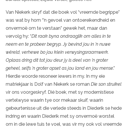
Van Niekerk skryf dat die boek vol “vreemde begrippe”
was wat by hom “’n gevoel van ontoereikendheid en
onvermoë om te verstaan” gewek het, maar dan
vervolg hy: “
Dit raak byna ondraaglik om alles in te
neem en te probeer begryp. Jy bevind jou in ’n nuwe
wêreld, verhewe bo jou klein verwysingsraamwerk.
Oplaas dring dit tot jou deur jy is deel van ’n groter
geheel, selfs ’n groter opset as jou land en jou mense
.”
Hierdie woorde resoneer iewers in my. In my eie
matriekjaar is Dolf van Niekerk se roman
Die son struikel
vir ons voorgeskryf. Dié boek, met sy modernistiese
vertelwyse waarin tye oor mekaar skuif, waarin
gebeurtenisse uit die verlede steeds in Diederik se hede
indring en waarin Diederik met sy onvermoë worstel
om in die lewe tuis te voel, was vir my ook vol vreemde