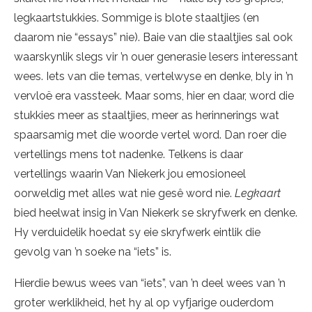
legkaartstukkies. Sommige is blote staaltjies (en
daarom nie “essays” nie). Baie van die staaltjies sal ook
waarskynlik slegs vir ’n ouer generasie lesers interessant
wees. Iets van die temas, vertelwyse en denke, bly in ’n
vervloë era vassteek. Maar soms, hier en daar, word die
stukkies meer as staaltjies, meer as herinnerings wat
spaarsamig met die woorde vertel word. Dan roer die
vertellings mens tot nadenke. Telkens is daar
vertellings waarin Van Niekerk jou emosioneel
oorweldig met alles wat nie gesê word nie.
Legkaart
bied heelwat insig in Van Niekerk se skryfwerk en denke.
Hy verduidelik hoedat sy eie skryfwerk eintlik die
gevolg van ’n soeke na “iets” is.
Hierdie bewus wees van “iets”, van ’n deel wees van ’n
groter werklikheid, het hy al op vyfjarige ouderdom