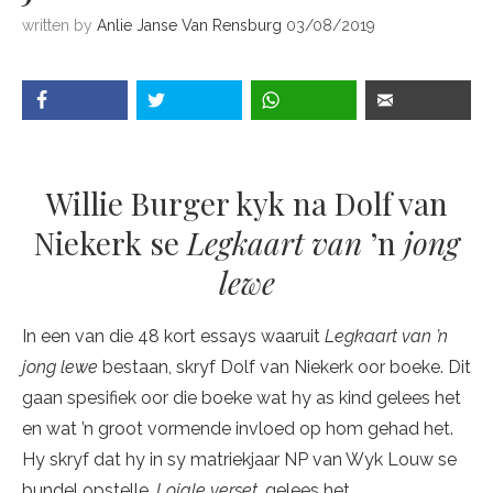
written by
Anlie Janse Van Rensburg
03/08/2019
Willie Burger kyk na Dolf van
Niekerk se
Legkaart van
’n
jong
lewe
In een van die 48 kort essays waaruit
Legkaart van ’n
jong lewe
bestaan, skryf Dolf van Niekerk oor boeke. Dit
gaan spesifiek oor die boeke wat hy as kind gelees het
en wat ’n groot vormende invloed op hom gehad het.
Hy skryf dat hy in sy matriekjaar NP van Wyk Louw se
bundel opstelle,
Lojale verset
, gelees het.