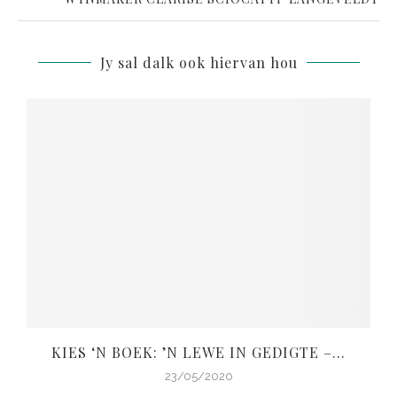
Jy sal dalk ook hiervan hou
KIES ‘N BOEK: ’N LEWE IN GEDIGTE –...
V
23/05/2020