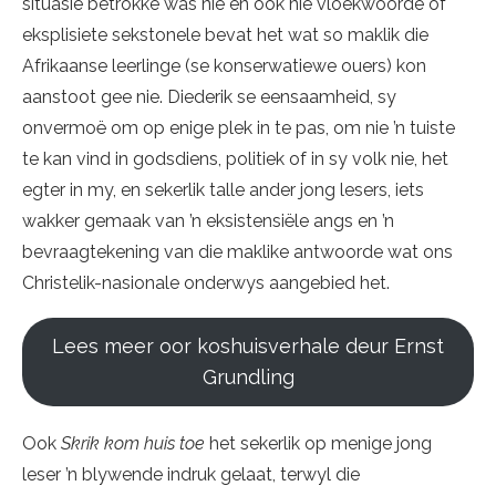
situasie betrokke was nie en ook nie vloekwoorde of
eksplisiete sekstonele bevat het wat so maklik die
Afrikaanse leerlinge (se konserwatiewe ouers) kon
aanstoot gee nie. Diederik se eensaamheid, sy
onvermoë om op enige plek in te pas, om nie ’n tuiste
te kan vind in godsdiens, politiek of in sy volk nie, het
egter in my, en sekerlik talle ander jong lesers, iets
wakker gemaak van ’n eksistensiële angs en ’n
bevraagtekening van die maklike antwoorde wat ons
Christelik-nasionale onderwys aangebied het.
Lees meer oor koshuisverhale deur Ernst
Grundling
Ook
Skrik kom huis toe
het sekerlik op menige jong
leser ’n blywende indruk gelaat, terwyl die