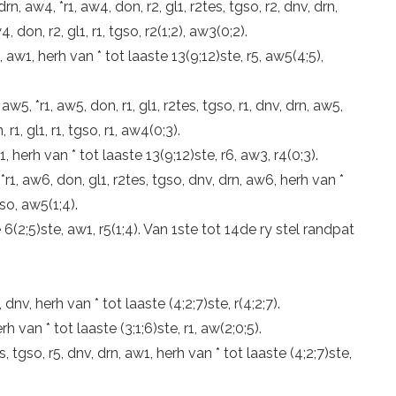
 drn, aw4, *r1, aw4, don, r2, gl1, r2tes, tgso, r2, dnv, drn,
 don, r2, gl1, r1, tgso, r2(1;2), aw3(0;2).
5, aw1, herh van * tot laaste 13(9;12)ste, r5, aw5(4;5),
, aw5, *r1, aw5, don, r1, gl1, r2tes, tgso, r1, dnv, drn, aw5,
r1, gl1, r1, tgso, r1, aw4(0;3).
1, herh van * tot laaste 13(9;12)ste, r6, aw3, r4(0;3).
 *r1, aw6, don, gl1, r2tes, tgso, dnv, drn, aw6, herh van *
gso, aw5(1;4).
te 6(2;5)ste, aw1, r5(1;4). Van 1ste tot 14de ry stel randpat
r6, dnv, herh van * tot laaste (4;2;7)ste, r(4;2;7).
erh van * tot laaste (3;1;6)ste, r1, aw(2;0;5).
tes, tgso, r5, dnv, drn, aw1, herh van * tot laaste (4;2;7)ste,