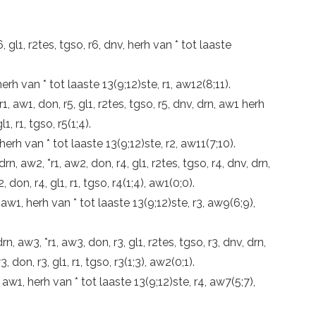
 r6, gl1, r2tes, tgso, r6, dnv, herh van * tot laaste
 herh van * tot laaste 13(9;12)ste, r1, aw12(8;11).
 *r1, aw1, don, r5, gl1, r2tes, tgso, r5, dnv, drn, aw1 herh
1, r1, tgso, r5(1;4).
 herh van * tot laaste 13(9;12)ste, r2, aw11(7;10).
 drn, aw2, *r1, aw2, don, r4, gl1, r2tes, tgso, r4, dnv, drn,
 don, r4, gl1, r1, tgso, r4(1;4), aw1(0;0).
, aw1, herh van * tot laaste 13(9;12)ste, r3, aw9(6;9),
 drn, aw3, *r1, aw3, don, r3, gl1, r2tes, tgso, r3, dnv, drn,
 don, r3, gl1, r1, tgso, r3(1;3), aw2(0;1).
4, aw1, herh van * tot laaste 13(9;12)ste, r4, aw7(5;7),