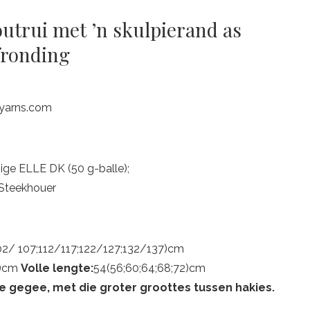
outrui met ’n skulpierand as
fronding
eyarns.com
nige ELLE DK (50 g-balle);
 Steekhouer
2/ 107;112/117;122/127;132/137)cm
1)cm
Volle lengte:
54(56;60;64;68;72)cm
te gegee, met die groter groottes tussen hakies.