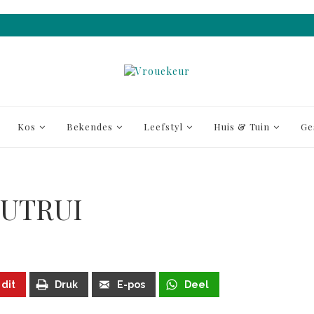
Kos
Bekendes
Leefstyl
Huis & Tuin
Ge
OUTRUI
 dit
Druk
E-pos
Deel