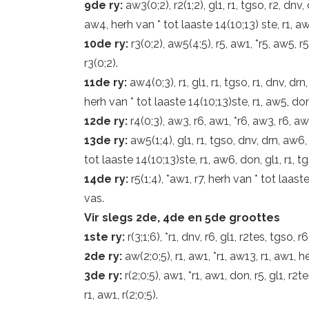
9de ry:
aw3(0;2), r2(1;2), gl1, r1, tgso, r2, dnv,
aw4, herh van * tot laaste 14(10;13) ste, r1, aw4,
10de ry:
r3(0;2), aw5(4;5), r5, aw1, *r5, aw5, r
r3(0;2).
11de ry:
aw4(0;3), r1, gl1, r1, tgso, r1, dnv, drn
herh van * tot laaste 14(10;13)ste, r1, aw5, don, 
12de ry:
r4(0;3), aw3, r6, aw1, *r6, aw3, r6, aw
13de ry:
aw5(1;4), gl1, r1, tgso, dnv, drn, aw6,
tot laaste 14(10;13)ste, r1, aw6, don, gl1, r1, t
14de ry:
r5(1;4), *aw1, r7, herh van * tot laas
vas.
Vir slegs 2de, 4de en 5de groottes
1ste ry:
r(3;1;6), *r1, dnv, r6, gl1, r2tes, tgso, 
2de ry:
aw(2;0;5), r1, aw1, *r1, aw13, r1, aw1, h
3de ry:
r(2;0;5), aw1, *r1, aw1, don, r5, gl1, r2
r1, aw1, r(2;0;5).