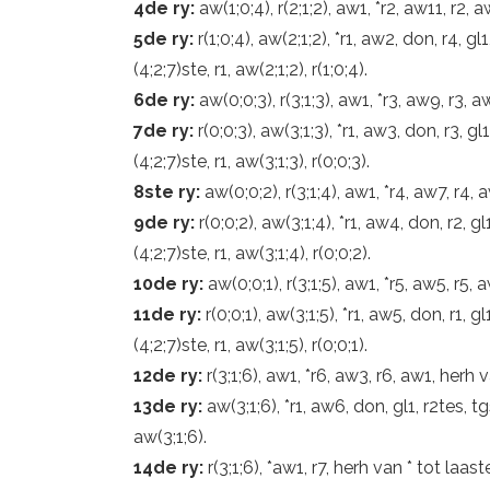
4de ry:
aw(1;0;4), r(2;1;2), aw1, *r2, aw11, r2, a
5de ry:
r(1;0;4), aw(2;1;2), *r1, aw2, don, r4, g
(4;2;7)ste, r1, aw(2;1;2), r(1;0;4).
6de ry:
aw(0;0;3), r(3;1;3), aw1, *r3, aw9, r3, a
7de ry:
r(0;0;3), aw(3;1;3), *r1, aw3, don, r3, g
(4;2;7)ste, r1, aw(3;1;3), r(0;0;3).
8ste ry:
aw(0;0;2), r(3;1;4), aw1, *r4, aw7, r4, 
9de ry:
r(0;0;2), aw(3;1;4), *r1, aw4, don, r2, g
(4;2;7)ste, r1, aw(3;1;4), r(0;0;2).
10de ry:
aw(0;0;1), r(3;1;5), aw1, *r5, aw5, r5, 
11de ry:
r(0;0;1), aw(3;1;5), *r1, aw5, don, r1, 
(4;2;7)ste, r1, aw(3;1;5), r(0;0;1).
12de ry:
r(3;1;6), aw1, *r6, aw3, r6, aw1, herh va
13de ry:
aw(3;1;6), *r1, aw6, don, gl1, r2tes, t
aw(3;1;6).
14de ry:
r(3;1;6), *aw1, r7, herh van * tot laast