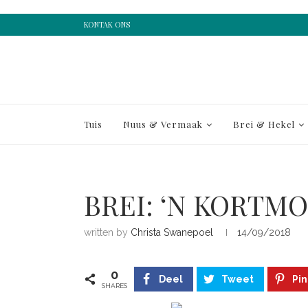
KONTAK ONS
Tuis
Nuus & Vermaak
Brei & Hekel
BREI: ‘N KORTM
written by
Christa Swanepoel
14/09/2018
0
Deel
Tweet
Pin
SHARES