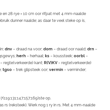
te en 28 rye = 10 cm oor rifpat met 4 mm-naalde
ebruik dunner naalde; as daar te veel steke op is,
in;
dnv
– draad na voor;
dom
– draad oor naald;
drn
–
egsgewys;
herh
– herhaal;
ks
– koussteek;
oorbl
–
K
– regte(verkeerde) kant;
R(V)KV
– regte(verkeerde)
e;
tgso
– trek glipsteek oor;
vermin
– verminder;
119;131;147;157;169)ste op.
 as rs (reksteek). Werk nog 1 ry in rs. Met 4 mm-naalde