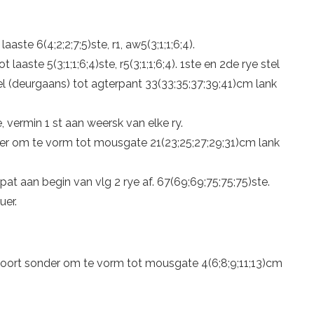
 laaste 6(4;2;2;7;5)ste, r1, aw5(3;1;1;6;4).
tot laaste 5(3;1;1;6;4)ste, r5(3;1;1;6;4). 1ste en 2de rye stel
tel (deurgaans) tot agterpant 33(33;35;37;39;41)cm lank
, vermin 1 st aan weersk van elke ry.
nder om te vorm tot mousgate 21(23;25;27;29;31)cm lank
n pat aan begin van vlg 2 rye af. 67(69;69;75;75;75)ste.
uer.
 voort sonder om te vorm tot mousgate 4(6;8;9;11;13)cm