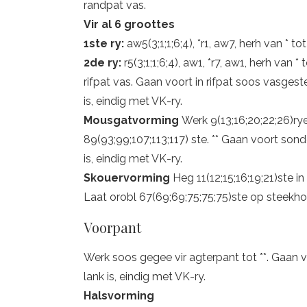
randpat vas.
Vir al 6 groottes
1ste ry:
aw5(3;1;1;6;4), *r1, aw7, herh van * tot
2de ry:
r5(3;1;1;6;4), aw1, *r7, aw1, herh van * 
rifpat vas. Gaan voort in rifpat soos vasges
is, eindig met VK-ry.
Mousgatvorming
Werk 9(13;16;20;22;26)rye
89(93;99;107;113;117) ste. ** Gaan voort so
is, eindig met VK-ry.
Skouervorming
Heg 11(12;15;16;19;21)ste i
Laat orobl 67(69;69;75;75;75)ste op steekho
Voorpant
Werk soos gegee vir agterpant tot **. Gaan
lank is, eindig met VK-ry.
Halsvorming