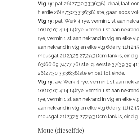
Vlg ry:
pat 26(27;30;33;36;38), draai, laat o
hierdie 26(27;30;33;36;38) ste, gaan soos vol
Vlg ry:
pat. Werk 4 rye, vermin 1 st aan nekra
10(10;10;14;14;14)rye, vermin 1 st aan nekrand 
rye, vermin 1 st aan nekrand in vlg en elke vlg
aan nekrand in vlg en elke vlg 6de ry. 11(12;
mousgat 21(23;25;27;29;31)cm lank is, eindig
63(66;69;74;77;76) ste, gl eerste 37(39;39;4
26(27;30;33;36;38)ste en pat tot einde.
Vlg ry:
aw. Werk 4 rye, vermin 1 st aan nekran
10(10;10;14;14;14)rye, vermin 1 st aan nekrand 
rye, vermin 1 st aan nekrand in vlg en elke vlg
aan nekrand in vlg en elke vlg 6de ry. 11(12;
mousgat 21(23;25;27;29;31)cm lank is, eindig 
Moue (dieselfde)