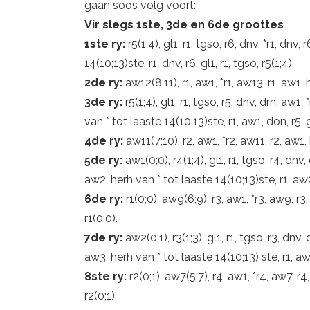
gaan soos volg voort:
Vir slegs 1ste, 3de en 6de groottes
1ste ry:
r5(1;4), gl1, r1, tgso, r6, dnv, *r1, dnv,
14(10;13)ste, r1, dnv, r6, gl1, r1, tgso, r5(1;4).
2de ry:
aw12(8;11), r1, aw1, *r1, aw13, r1, aw1,
3de ry:
r5(1;4), gl1, r1, tgso, r5, dnv, drn, aw1,
van * tot laaste 14(10;13)ste, r1, aw1, don, r5, gl
4de ry:
aw11(7;10), r2, aw1, *r2, aw11, r2, aw1,
5de ry:
aw1(0;0), r4(1;4), gl1, r1, tgso, r4, dnv,
aw2, herh van * tot laaste 14(10;13)ste, r1, aw2,
6de ry:
r1(0;0), aw9(6;9), r3, aw1, *r3, aw9, r3
r1(0;0).
7de ry:
aw2(0;1), r3(1;3), gl1, r1, tgso, r3, dnv,
aw3, herh van * tot laaste 14(10;13) ste, r1, aw3,
8ste ry:
r2(0;1), aw7(5;7), r4, aw1, *r4, aw7, r
r2(0;1).