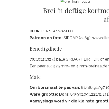
Brei ’n deftige kortm
a
DEUR:
CHRISTA SWANEPOEL
Patroon en foto:
SIRDAR (2269); www.ell
Benodigdhede
7(8;10;11;13;14) balle SIRDAR FLIRT DK of e
Een paar elk 3,25 mm- en 4 mm-breinaalde
Mate
Om borsmaat te pas van:
81/86(91/97;10
Ware grootte: Bors:
89(99;109;122;131;14
Aanwysings word vir die kleinste groot