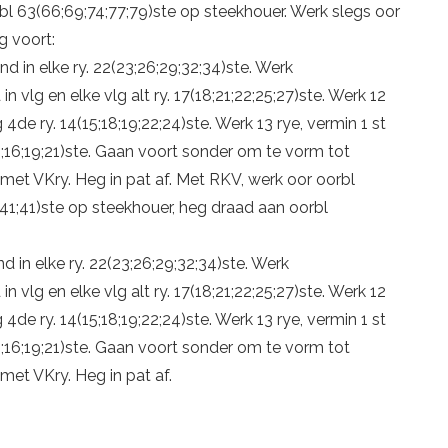
orbl 63(66;69;74;77;79)ste op steekhouer. Werk slegs oor
g voort:
nd in elke ry. 22(23;26;29;32;34)ste. Werk
in vlg en elke vlg alt ry. 17(18;21;22;25;27)ste. Werk 12
 4de ry. 14(15;18;19;22;24)ste. Werk 13 rye, vermin 1 st
15;16;19;21)ste. Gaan voort sonder om te vorm tot
 met VKry. Heg in pat af. Met RKV, werk oor oorbl
1;41;41)ste op steekhouer, heg draad aan oorbl
d in elke ry. 22(23;26;29;32;34)ste. Werk
in vlg en elke vlg alt ry. 17(18;21;22;25;27)ste. Werk 12
 4de ry. 14(15;18;19;22;24)ste. Werk 13 rye, vermin 1 st
15;16;19;21)ste. Gaan voort sonder om te vorm tot
met VKry. Heg in pat af.