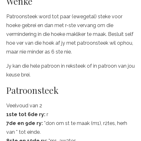
Wenke
Patroonsteek word tot paar (ewegetal) steke voor
hoeke gebrei en dan met r-ste vervang om die
vermindering in die hoeke makliker te maak. Besluit self
hoe ver van die hoek af jy met patroonsteek wil ophou,
maar nie minder as 6 ste nie.
Jy kan die hele patroon in reksteek of in patroon van jou
keuse brei.
Patroonsteek
Veelvoud van 2
1ste tot 6de ry:
r
7de en 9de ry:
*don om st te maak (m1), r2tes, herh
van * tot einde.
8ste en 10de ry:
*m1, aw2tes.