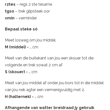
r2tes
– regs 2 ste tesame
tgso
– trek glipsteek oor
vmin
– verminder
Bepaal steke só
Meet losweg om jou middel.
M (middel)
= … cm
Meet van die buitekant van jou een skouer tot die
volgende en trek sowat 2 cm af.
S (skouer)
= … cm
Meet van jou middel af onder jou bors tot in die middel
van jou nek agter een vermenigvuldig met 2.
H
(halternek)
= … cm
Afhangende van watter breidraad jy gebruik