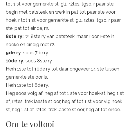
tot 1 st voor gemerkte st, gl1, r2tes, tgso, r paar ste,
begin met patsteek en werk in pat tot paar ste voor
hoek, r tot 1 st voor gemerkte st, gl1, r2tes, tgso, r paar
ste, pat tot einde, r2.
8ste ry:
r2, 8ste ry van patsteek, maar r oor r-ste in
hoeke en eindig met r2.
9de ry:
soos 7de ry.
10de ry:
soos 8ste ry.
Herh 1ste tot 10de ry tot daar ongeveer 14 ste tussen
gemerkte ste oor is.
Herh 1ste tot 6de ry.
Heg soos volg af: heg af tot 1 ste voor hoek-st, heg 1 st
af, r2tes, trek laaste st oor, heg af tot 1 st voor vlg hoek
st, heg 1 st af, r2tes, trek laaste st oor, heg af tot einde.
Om te voltooi