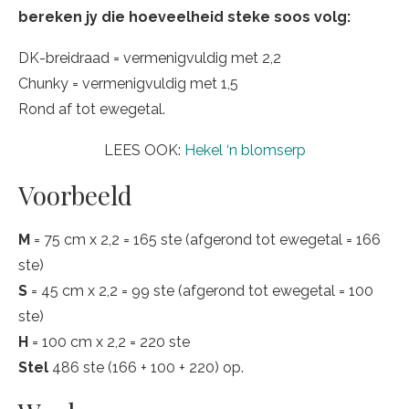
bereken jy die hoeveelheid steke soos volg:
DK-breidraad = vermenigvuldig met 2,2
Chunky = vermenigvuldig met 1,5
Rond af tot ewegetal.
LEES OOK:
Hekel ‘n blomserp
Voorbeeld
M
= 75 cm x 2,2 = 165 ste (afgerond tot ewegetal = 166
ste)
S
= 45 cm x 2,2 = 99 ste (afgerond tot ewegetal = 100
ste)
H
= 100 cm x 2,2 = 220 ste
Stel
486 ste (166 + 100 + 220) op.