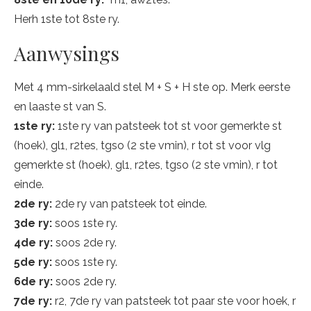
Herh 1ste tot 8ste ry.
Aanwysings
Met 4 mm-sirkelaald stel M + S + H ste op. Merk eerste
en laaste st van S.
1ste ry:
1ste ry van patsteek tot st voor gemerkte st
(hoek), gl1, r2tes, tgso (2 ste vmin), r tot st voor vlg
gemerkte st (hoek), gl1, r2tes, tgso (2 ste vmin), r tot
einde.
2de ry:
2de ry van patsteek tot einde.
3de ry:
soos 1ste ry.
4de ry:
soos 2de ry.
5de ry:
soos 1ste ry.
6de ry:
soos 2de ry.
7de ry:
r2, 7de ry van patsteek tot paar ste voor hoek, r