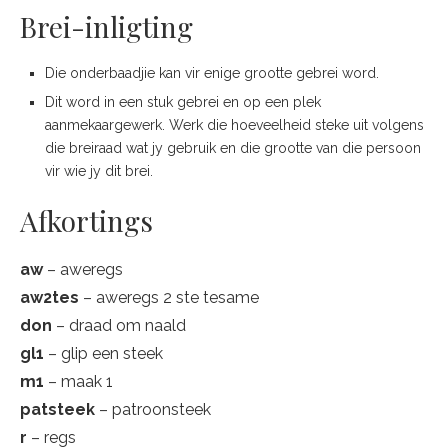
Brei-inligting
Die onderbaadjie kan vir enige grootte gebrei word.
Dit word in een stuk gebrei en op een plek
aanmekaargewerk. Werk die hoeveelheid steke uit volgens
die breiraad wat jy gebruik en die grootte van die persoon
vir wie jy dit brei.
Afkortings
aw
– aweregs
aw2tes
– aweregs 2 ste tesame
don
– draad om naald
gl1
– glip een steek
m1
– maak 1
patsteek
– patroonsteek
r
– regs