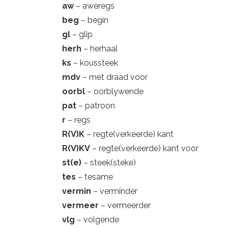
aw
– aweregs
beg
– begin
gl
– glip
herh
– herhaal
ks
– koussteek
mdv
– met draad voor
oorbl
– oorblywende
pat
– patroon
r
– regs
R(V)K
– regte(verkeerde) kant
R(V)KV
– regte(verkeerde) kant voor
st(e)
– steek(steke)
tes
– tesame
vermin
– verminder
vermeer
– vermeerder
vlg
– volgende