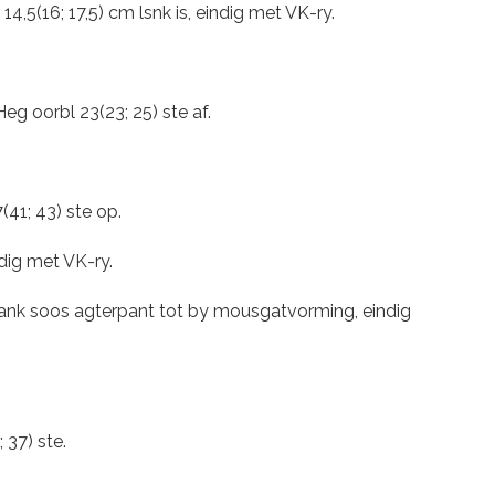
5(16; 17,5) cm lsnk is, eindig met VK-ry.
eg oorbl 23(23; 25) ste af.
41; 43) ste op.
ndig met VK-ry.
lank soos agterpant tot by mousgatvorming, eindig
 37) ste.