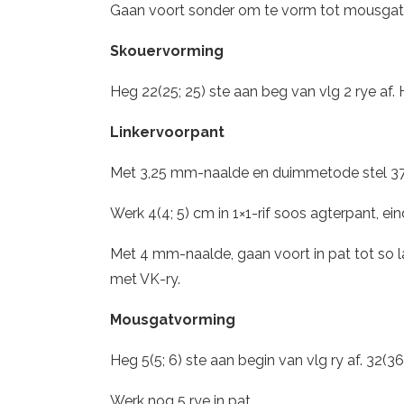
Gaan voort sonder om te vorm tot mousgat 14,
Skouervorming
Heg 22(25; 25) ste aan beg van vlg 2 rye af. H
Linkervoorpant
Met 3,25 mm-naalde en duimmetode stel 37(
Werk 4(4; 5) cm in 1×1-rif soos agterpant, ei
Met 4 mm-naalde, gaan voort in pat tot so 
met VK-ry.
Mousgatvorming
Heg 5(5; 6) ste aan begin van vlg ry af. 32(36;
Werk nog 5 rye in pat.