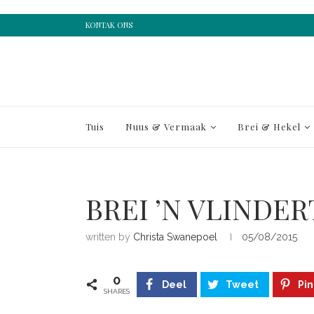
KONTAK ONS
Tuis
Nuus & Vermaak
Brei & Hekel
BREI ’N VLINDER
written by
Christa Swanepoel
05/08/2015
0
Deel
Tweet
Pin
SHARES