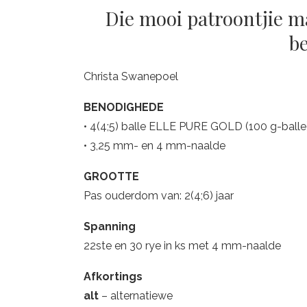
Die mooi patroontjie ma
b
Christa Swanepoel
BENODIGHEDE
• 4(4;5) balle ELLE PURE GOLD (100 g-balle) 
• 3,25 mm- en 4 mm-naalde
GROOTTE
Pas ouderdom van: 2(4;6) jaar
Spanning
22ste en 30 rye in ks met 4 mm-naalde
Afkortings
alt
– alternatiewe