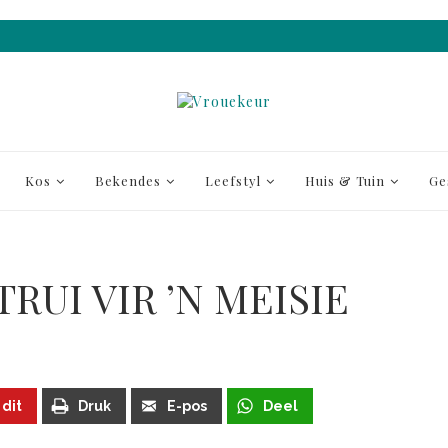
Kos
Bekendes
Leefstyl
Huis & Tuin
Ge
TRUI VIR ’N MEISIE
 dit
Druk
E-pos
Deel