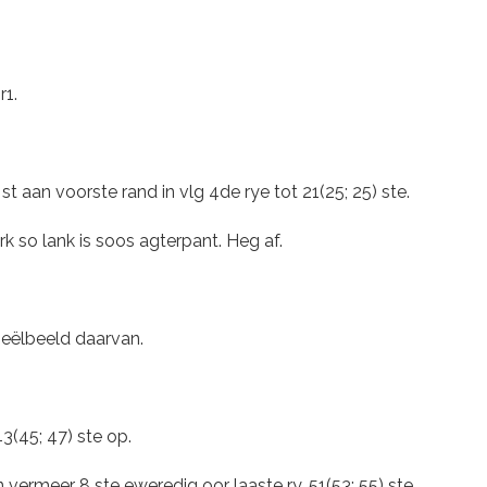
r1.
st aan voorste rand in vlg 4de rye tot 21(25; 25) ste.
k so lank is soos agterpant. Heg af.
ieëlbeeld daarvan.
(45; 47) ste op.
n vermeer 8 ste eweredig oor laaste ry. 51(53; 55) ste.