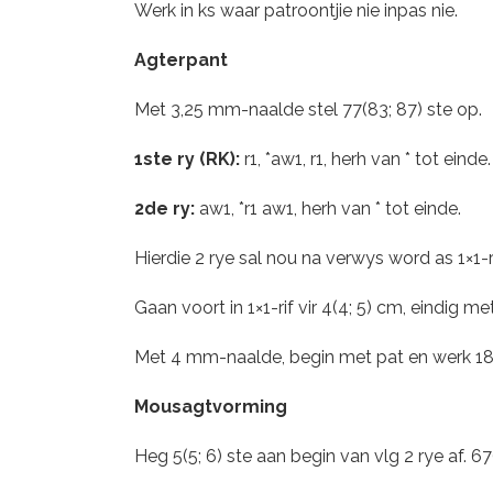
Werk in ks waar patroontjie nie inpas nie.
Agterpant
Met 3,25 mm-naalde stel 77(83; 87) ste op.
1ste ry (RK):
r1, *aw1, r1, herh van * tot einde.
2de ry:
aw1, *r1 aw1, herh van * tot einde.
Hierdie 2 rye sal nou na verwys word as 1×1-ri
Gaan voort in 1×1-rif vir 4(4; 5) cm, eindig me
Met 4 mm-naalde, begin met pat en werk 18,5
Mousagtvorming
Heg 5(5; 6) ste aan begin van vlg 2 rye af. 67(