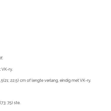
f.
t VK-ry.
(21; 22,5) cm of lengte verlang, eindig met VK-ry.
73; 75) ste.