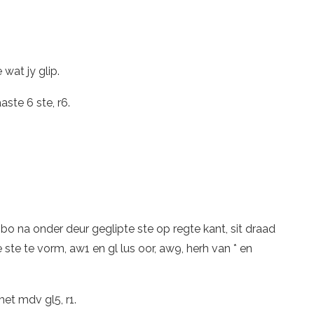
 wat jy glip.
aaste 6 ste, r6.
bo na onder deur geglipte ste op regte kant, sit draad
ste te vorm, aw1 en gl lus oor, aw9, herh van * en
met mdv gl5, r1.