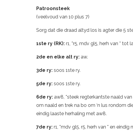
Patroonsteek
(veelvoud van 10 plus 7)
Sorg dat die draad altyd los is agter die 5 ste
1ste ry (RK):
r1, *r5, mdv gl5, herh van * tot l
2de en elke alt ry:
aw.
3de ry:
soos 1ste ry.
5de ry:
soos 1ste ry.
6de ry:
aw8, *steek regterkantste naald van 
om naald en trek na bo om ‘n lus rondom die 
eindig laaste herhaling met aw8.
7de ry:
r1, *mdv gl5, r5, herh van * en eindig 