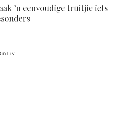
ak ’n eenvoudige truitjie iets
esonders
in Lily