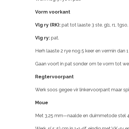
Vorm voorkant
Vlg ry (RK):
pat tot laaste 3 ste, gl1, r1, tgso, 
Vlg ry:
pat.
Herh laaste 2 rye nog 5 keer en vermin dan 1 
Gaan voort in pat sonder om te vorm tot wer
Regtervoorpant
Werk soos gegee vir linkervoorpant maar sp
Moue
Met 3,25 mm—naalde en duimmetode stel 43
Werk 4(4; 5) cm in 1×1-rif, eindig met VK-ry e