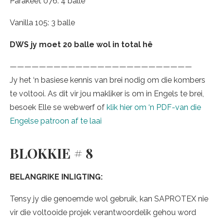
Parakeet 076: 4 balle
Vanilla 105: 3 balle
DWS jy moet 20 balle wol in total hê
—————————————————————————
Jy het ‘n basiese kennis van brei nodig om die kombers
te voltooi. As dit vir jou makliker is om in Engels te brei,
besoek Elle se webwerf of
klik hier om ‘n PDF-van die
Engelse patroon af te laai
BLOKKIE # 8
BELANGRIKE INLIGTING:
Tensy jy die genoemde wol gebruik, kan SAPROTEX nie
vir die voltooide projek verantwoordelik gehou word