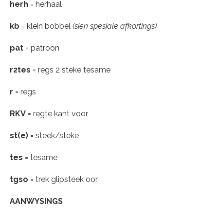
herh
= herhaal
kb
= klein bobbel
(sien spesiale afkortings)
pat
= patroon
r2tes
= regs 2 steke tesame
r
= regs
RKV
= regte kant voor
st(e)
= steek/steke
tes
= tesame
tgso
= trek glipsteek oor
AANWYSINGS