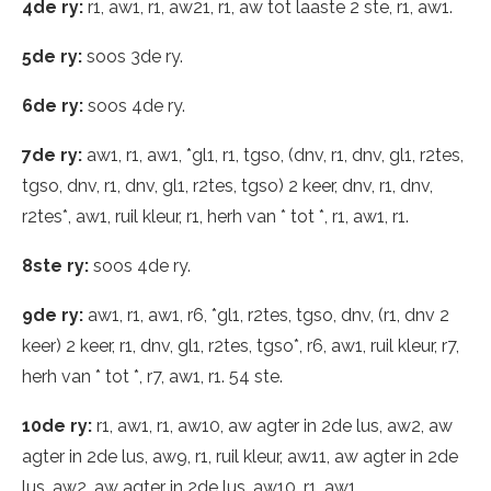
4de ry:
r1, aw1, r1, aw21, r1, aw tot laaste 2 ste, r1, aw1.
5de ry:
soos 3de ry.
6de ry:
soos 4de ry.
7de ry:
aw1, r1, aw1, *gl1, r1, tgso, (dnv, r1, dnv, gl1, r2tes,
tgso, dnv, r1, dnv, gl1, r2tes, tgso) 2 keer, dnv, r1, dnv,
r2tes*, aw1, ruil kleur, r1, herh van * tot *, r1, aw1, r1.
8ste ry:
soos 4de ry.
9de ry:
aw1, r1, aw1, r6, *gl1, r2tes, tgso, dnv, (r1, dnv 2
keer) 2 keer, r1, dnv, gl1, r2tes, tgso*, r6, aw1, ruil kleur, r7,
herh van * tot *, r7, aw1, r1. 54 ste.
10de ry:
r1, aw1, r1, aw10, aw agter in 2de lus, aw2, aw
agter in 2de lus, aw9, r1, ruil kleur, aw11, aw agter in 2de
lus, aw2, aw agter in 2de lus, aw10, r1, aw1.