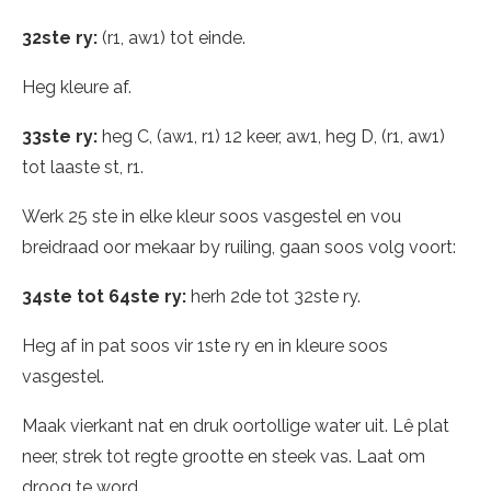
32ste ry:
(r1, aw1) tot einde.
Heg kleure af.
33ste ry:
heg C, (aw1, r1) 12 keer, aw1, heg D, (r1, aw1)
tot laaste st, r1.
Werk 25 ste in elke kleur soos vasgestel en vou
breidraad oor mekaar by ruiling, gaan soos volg voort:
34ste tot 64ste ry:
herh 2de tot 32ste ry.
Heg af in pat soos vir 1ste ry en in kleure soos
vasgestel.
Maak vierkant nat en druk oortollige water uit. Lê plat
neer, strek tot regte grootte en steek vas. Laat om
droog te word.