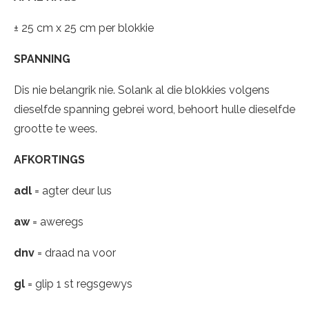
± 25 cm x 25 cm per blokkie
SPANNING
Dis nie belangrik nie. Solank al die blokkies volgens
dieselfde spanning gebrei word, behoort hulle dieselfde
grootte te wees.
AFKORTINGS
adl
= agter deur lus
aw
= aweregs
dnv
= draad na voor
gl
= glip 1 st regsgewys