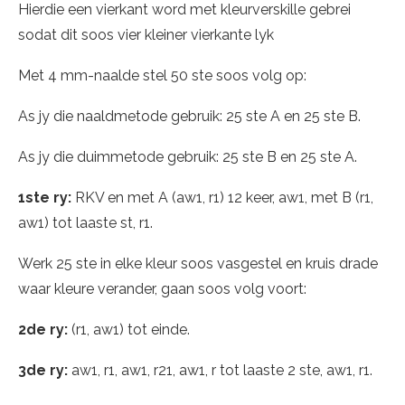
Hierdie een vierkant word met kleurverskille gebrei
sodat dit soos vier kleiner vierkante lyk
Met 4 mm-naalde stel 50 ste soos volg op:
As jy die naaldmetode gebruik: 25 ste A en 25 ste B.
As jy die duimmetode gebruik: 25 ste B en 25 ste A.
1ste ry:
RKV en met A (aw1, r1) 12 keer, aw1, met B (r1,
aw1) tot laaste st, r1.
Werk 25 ste in elke kleur soos vasgestel en kruis drade
waar kleure verander, gaan soos volg voort:
2de ry:
(r1, aw1) tot einde.
3de ry:
aw1, r1, aw1, r21, aw1, r tot laaste 2 ste, aw1, r1.