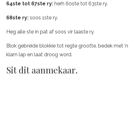
64ste tot 67ste ry:
herh 60ste tot 63ste ry.
68ste ry:
soos 1ste ry.
Heg alle ste in pat af soos vir laaste ry.
Blok gebreide blokkie tot regte grootte, bedek met ‘n
klam lap en laat droog word.
Sit dit aanmekaar.
Christa Swanepoel