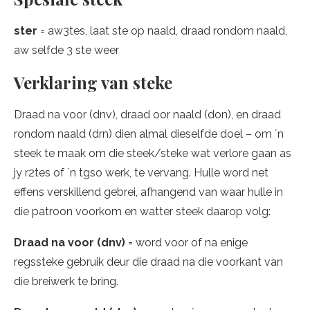
ster
= aw3tes, laat ste op naald, draad rondom naald,
aw selfde 3 ste weer
Verklaring van steke
Draad na voor (dnv), draad oor naald (don), en draad
rondom naald (drn) dien almal dieselfde doel – om ´n
steek te maak om die steek/steke wat verlore gaan as
jy r2tes of ´n tgso werk, te vervang. Hulle word net
effens verskillend gebrei, afhangend van waar hulle in
die patroon voorkom en watter steek daarop volg:
Draad na voor (dnv)
= word voor of na enige
regssteke gebruik deur die draad na die voorkant van
die breiwerk te bring.