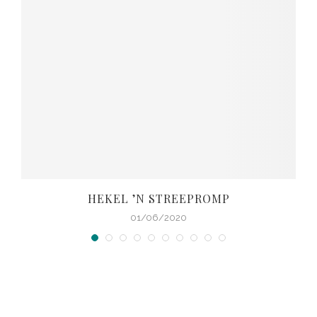
© Kopiereg 2023
Vrouekeur
.
Voorwaardes en bepalings.
Ons gebruik
cookies