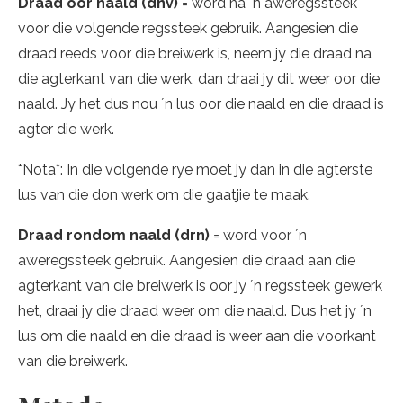
Draad oor naald (dnv)
= word na ´n aweregssteek
voor die volgende regssteek gebruik. Aangesien die
draad reeds voor die breiwerk is, neem jy die draad na
die agterkant van die werk, dan draai jy dit weer oor die
naald. Jy het dus nou ´n lus oor die naald en die draad is
agter die werk.
*Nota*: In die volgende rye moet jy dan in die agterste
lus van die don werk om die gaatjie te maak.
Draad rondom naald (drn)
= word voor ´n
aweregssteek gebruik. Aangesien die draad aan die
agterkant van die breiwerk is oor jy ´n regssteek gewerk
het, draai jy die draad weer om die naald. Dus het jy ´n
lus om die naald en die draad is weer aan die voorkant
van die breiwerk.