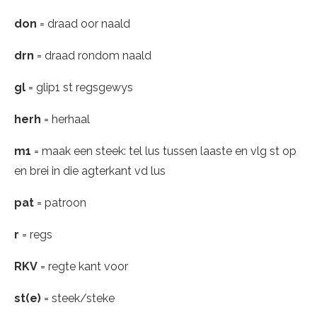
don
= draad oor naald
drn
= draad rondom naald
gl
= glip1 st regsgewys
herh
= herhaal
m1
= maak een steek: tel lus tussen laaste en vlg st op
en brei in die agterkant vd lus
pat
= patroon
r
= regs
RKV
= regte kant voor
st(e)
= steek/steke