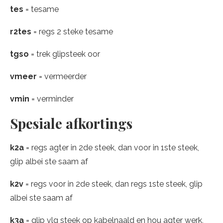
tes
= tesame
r2tes
= regs 2 steke tesame
tgso
= trek glipsteek oor
vmeer
= vermeerder
vmin
= verminder
Spesiale afkortings
k2a
= regs agter in 2de steek, dan voor in 1ste steek,
glip albei ste saam af
k2v
= regs voor in 2de steek, dan regs 1ste steek, glip
albei ste saam af
k3a
= glip vlg steek op kabelnaald en hou agter werk,