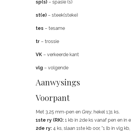
sp(s)
– spasie (s)
st(e)
– steek(steke)
tes
– tesame
tr
– trossie
VK
– verkeerde kant
vlg
– volgende
Aanwysings
Voorpant
Met 3,25 mm-pen en
Grey
, hekel 131 ks.
1ste ry (RK):
1 kb in 2de ks vanaf pen en in el
2de ry:
4 ks, slaan 1ste kb oor, *1 lb in vlg kb