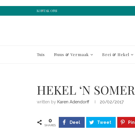
KONTAK ONS
Tuis
Nuus & Vermaak
Brei & Hekel
HEKEL ‘N SOMER
written by
Karen Adendorff
20/02/2017
0
Deel
Tweet
Pin
SHARES