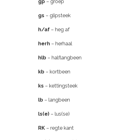
gp
– groep
gs
– glipsteek
h/af
– heg af
herh
– herhaal
hlb
– halflangbeen
kb
– kortbeen
ks
– kettingsteek
lb
– langbeen
ls(e)
– lus(se)
RK
– regte kant