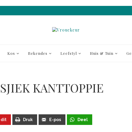
Kos
Bekendes
Leefstyl
Huis & Tuin
Ge
SJIEK KANTTOPPIE
 dit
Druk
E-pos
Deel