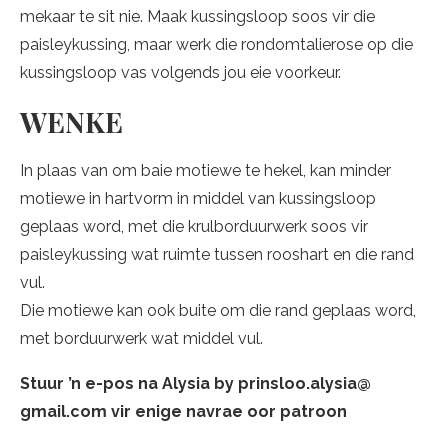
mekaar te sit nie. Maak kussingsloop soos vir die
paisleykussing, maar werk die rondomtalierose op die
kussingsloop vas volgends jou eie voorkeur.
WENKE
In plaas van om baie motiewe te hekel, kan minder
motiewe in hartvorm in middel van kussingsloop
geplaas word, met die krulborduurwerk soos vir
paisleykussing wat ruimte tussen rooshart en die rand
vul.
Die motiewe kan ook buite om die rand geplaas word,
met borduurwerk wat middel vul.
Stuur ’n e-pos na Alysia by prinsloo.alysia@
gmail.com vir enige navrae oor patroon