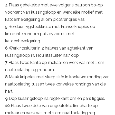
4
Plaas gehekelde motiewe volgens patroon bo-op
voorkant van kussingsloop en werk elke motief met
katoenhekelgaring al om picotrandjies vas.
5
Borduur rygsteekkrulle met Franse knopies op
krulpunte rondom paisleyvorms met
katoenhekelgaring.
6
Werk ritssluiter in 2 halwes van agterkant van
kussingsloop in. Hou ritssluiter half oop.
7
Plaas twee kante op mekaar en werk vas met 1 cm
naattoelating reg rondom.
8
Maak knippies met skerp skêr in konkawe ronding van
naattoelating tussen twee konvekse rondings van die
hart.
9
Dop kussingsloop na regte kant om en pars liggies.
10
Plaas twee dele van ongebleikte linneharte op
mekaar en werk vas met 1 cm naattoelating reg