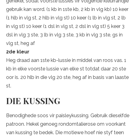
gehekel, sodat voorste lussies vir volgende kleurrandjie
gebruik kan word. (1 kb in 1ste kb, 2 kb in vlg kb) 10 keer
(1 hlb in vlg st, 2 hlb in vlg st) 10 keer (1 lb in vlg st, 2 lb
in vlg st) 10 keer (1 dsl in vlg st, 2 dsl in vlg st) 5 keer 3
dsl in vlg 3 ste, 3 lb in vlg 3 ste, 3 kb in vlg 3 ste, gs in
vlg st, heg af
2de kleur
Heg draad aan 1ste kb-lussie in middel van roos vas. 1
kb in elke voorste lussie van elke st totdat daar 20 ste
oor is. 20 hlb in die vlg 20 ste, heg af in basis van laaste
st.
DIE KUSSING
Benodighede soos vir paisleykussing. Gebruik dieselfde
patroon. Hekel genoeg rondomtalierose om voorkant
van kussing te bedek. Die motiewe hoef nie styf teen