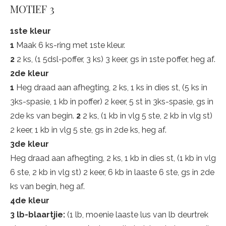
MOTIEF 3
1ste kleur
1
Maak 6 ks-ring met 1ste kleur.
2
2 ks, (1 5dsl-poffer, 3 ks) 3 keer, gs in 1ste poffer, heg af.
2de kleur
1
Heg draad aan afhegting, 2 ks, 1 ks in dies st, (5 ks in
3ks-spasie, 1 kb in poffer) 2 keer, 5 st in 3ks-spasie, gs in
2de ks van begin.
2
2 ks, (1 kb in vlg 5 ste, 2 kb in vlg st)
2 keer, 1 kb in vlg 5 ste, gs in 2de ks, heg af.
3de kleur
Heg draad aan afhegting, 2 ks, 1 kb in dies st, (1 kb in vlg
6 ste, 2 kb in vlg st) 2 keer, 6 kb in laaste 6 ste, gs in 2de
ks van begin, heg af.
4de kleur
3 lb-blaartjie:
(1 lb, moenie laaste lus van lb deurtrek