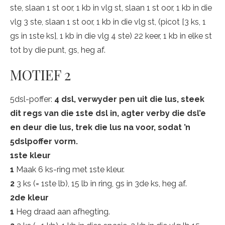
ste, slaan 1 st oor, 1 kb in vlg st, slaan 1 st oor, 1 kb in die
vlg 3 ste, slaan 1 st oor, 1 kb in die vlg st, (picot [3 ks, 1
gs in 1ste ks], 1 kb in die vlg 4 ste) 22 keer, 1 kb in elke st
tot by die punt, gs, heg af.
MOTIEF 2
5dsl-poffer:
4 dsl, verwyder pen uit die lus, steek
dit regs van die 1ste dsl in, agter verby die dsl’e
en deur die lus, trek die lus na voor, sodat ’n
5dslpoffer vorm.
1ste kleur
1
Maak 6 ks-ring met 1ste kleur.
2
3 ks (= 1ste lb), 15 lb in ring, gs in 3de ks, heg af.
2de kleur
1
Heg draad aan afhegting.