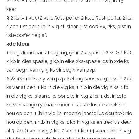
2
2 ks (= 1 kb), 1 kb in dies spasie, 2 kb in die vlg lb 15
keer.
3
2 ks (= 1 kb), (2 ks, 1 5dsl-poffer, 2 ks, 1 5dsl-poffer, 2 ks,
slaan 1 st oor, 1 lb in vlg st, slaan 1 st oor) 8x, 2ks, glst in
1ste poffer, heg af.
3de kleur
1
Heg draad aan afhegting, gs in 2ksspasie, 2 ks (= 1 kb),
2 kb in dies spasie, 3 kb in elke 2ks-spasie, gs in 2de ks
van begin van ry, 9 ks vir begin van pvp.
2
Werk in linkersy van pvp-ketting soos volg: 1 ks in 2de
ks vanaf pen, 1 kb in die vlg ks, 1 hlb in die vlg 2 ks, 1 lb
in die vlg ks, slaan 1 ks oor, 1 lb in vlg 2 ks, 1 dsl in 1ste
kb van vorige ry, maar moenie laaste lus deurtrek nie,
hou op pen, 1 lb in vlg ks, moenie laaste lus deurtrek nie,
hou op pen, 1 hlb in vlg ks, 1 kb in vlg ks en trek lus deur
al 3 ste, (1 kb in vlg 3 kb, 2 kb in 1 kb) 14 keer, 1 hlb in vlg