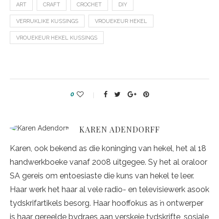
ART
CRAFT
CROCHET
DIY
VERRUKLIKE KUSSINGS
VROUEKEUR HEKEL
VROUEKEUR HEKEL KUSSINGS
0
KAREN ADENDORFF
Karen, ook bekend as die koninging van hekel, het al 18
handwerkboeke vanaf 2008 uitgegee. Sy het al oraloor
SA gereis om entoesiaste die kuns van hekel te leer.
Haar werk het haar al vele radio- en televisiewerk asook
tydskrifartikels besorg. Haar hooffokus as ŉ ontwerper
is haar gereelde bydraes aan verskeie tydskrifte, sosiale