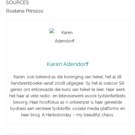
SOURCES
Roelene Prinsloo
Karen Adendorff
Karen, ook bekend as die koninging van hekel, het al 18
handwerkboeke vanaf 2008 uitgegee. Sy het al oraloor SA
gereis om entoesiaste die kuns van hekel te leer. Haar werk
het haar al vele radio- en televisiewerk asook tydskrifartikels
besorg. Haar hooffokus as ŉ ontwerper is haar gereelde
bydraes aan verskeie tydskrifte, sosiale media platforms en
haar blog, A Hankidoriday – my beautiful chaos.