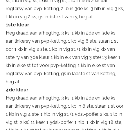
st, 1 lb in vlg st, 1 dsl in vlg st, 1 lb in 1ste 2 ks aan
regtersy van pvp-ketting, 2 lb in 3de ks, 3 hlb in vlg 3 ks,
1 kb in vlg 2 ks, gs in 1ste st van ry, heg af.
1ste kleur
Heg draad aan afhegting, 3 ks, 1 kb in 2de en 3de ks
aan linkersy van pvp-ketting, 1 kb vlg 6 ste, slaan 1 st
oor, 1 kb in vlg 2 ste, 1 kb in vlg st, (1 kb in vlg kb van
1ste ry van 3de kleur, 1 kb in elk van vlg 3 ste) 13 keer, 1
kb in elke st tot voor pvp-ketting, 1 kb in elke st van
regtersy van pvp-ketting, gs in laaste st van ketting,
heg af.
4de kleur
Heg draad aan afhegting, 3 ks, 1 kb in 2de en 3de ks
aan linkersy van pvp-ketting, 1 kb in 8 ste, slaan 1 st oor,
1 kb in vlg 4 ste, 1 hlb in vlg st, (1 5dsl-poffer, 2 ks, 1 lb in
vlg st, 2 ks) 11 keer, 1 5dsl-poffer, 1 hlb, 1 kb in vlg 18 ste,