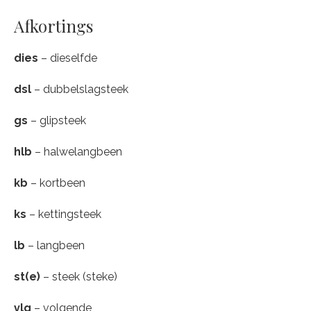
Afkortings
dies
– dieselfde
dsl
– dubbelslagsteek
gs
– glipsteek
hlb
– halwelangbeen
kb
– kortbeen
ks
– kettingsteek
lb
– langbeen
st(e)
– steek (steke)
vlg
– volgende