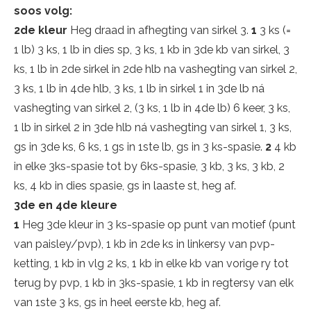
soos volg:
2de kleur
Heg draad in afhegting van sirkel 3.
1
3 ks (=
1 lb) 3 ks, 1 lb in dies sp, 3 ks, 1 kb in 3de kb van sirkel, 3
ks, 1 lb in 2de sirkel in 2de hlb na vashegting van sirkel 2,
3 ks, 1 lb in 4de hlb, 3 ks, 1 lb in sirkel 1 in 3de lb ná
vashegting van sirkel 2, (3 ks, 1 lb in 4de lb) 6 keer, 3 ks,
1 lb in sirkel 2 in 3de hlb ná vashegting van sirkel 1, 3 ks,
gs in 3de ks, 6 ks, 1 gs in 1ste lb, gs in 3 ks-spasie.
2
4 kb
in elke 3ks-spasie tot by 6ks-spasie, 3 kb, 3 ks, 3 kb, 2
ks, 4 kb in dies spasie, gs in laaste st, heg af.
3de en 4de kleure
1
Heg 3de kleur in 3 ks-spasie op punt van motief (punt
van paisley/pvp), 1 kb in 2de ks in linkersy van pvp-
ketting, 1 kb in vlg 2 ks, 1 kb in elke kb van vorige ry tot
terug by pvp, 1 kb in 3ks-spasie, 1 kb in regtersy van elk
van 1ste 3 ks, gs in heel eerste kb, heg af.