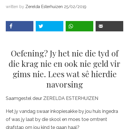
written by
Zerelda Esterhuizen
25/02/2019
Oefening? Jy het nie die tyd of
die krag nie en ook nie geld vir
gims nie. Lees wat sê hierdie
navorsing
Saamgestel deur ZERELDA ESTERHUIZEN
Het jy vandag swaar inkopiesakke by jou huis ingedra
of was jy laat by die skool en moes toe omtrent
drafstap om jou kind te gaan haal?