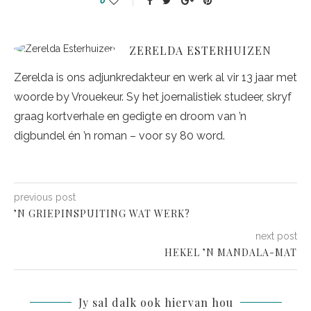
0
ZERELDA ESTERHUIZEN
Zerelda is ons adjunkredakteur en werk al vir 13 jaar met
woorde by Vrouekeur. Sy het joernalistiek studeer, skryf
graag kortverhale en gedigte en droom van ’n
digbundel én ’n roman – voor sy 80 word.
previous post
’N GRIEPINSPUITING WAT WERK?
next post
HEKEL ’N MANDALA-MAT
Jy sal dalk ook hiervan hou