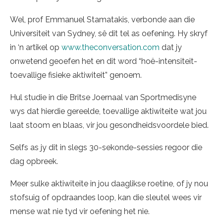
Wel, prof Emmanuel Stamatakis, verbonde aan die
Universiteit van Sydney, sê dit tel as oefening. Hy skryf
in ‘n artikel op
www.theconversation.com
dat jy
onwetend geoefen het en dit word “hoë-intensiteit-
toevallige fisieke aktiwiteit” genoem.
Hul studie in die Britse Joernaal van Sportmedisyne
wys dat hierdie gereelde, toevallige aktiwiteite wat jou
laat stoom en blaas, vir jou gesondheidsvoordele bied.
Selfs as jy dit in slegs 30-sekonde-sessies regoor die
dag opbreek.
Meer sulke aktiwiteite in jou daaglikse roetine, of jy nou
stofsuig of opdraandes loop, kan die sleutel wees vir
mense wat nie tyd vir oefening het nie.