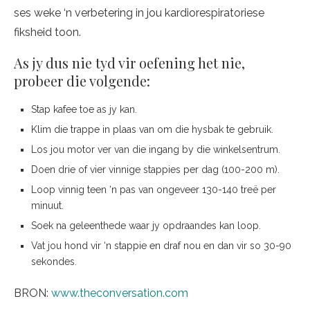
ses weke ‘n verbetering in jou kardiorespiratoriese
fiksheid toon.
As jy dus nie tyd vir oefening het nie,
probeer die volgende:
Stap kafee toe as jy kan.
Klim die trappe in plaas van om die hysbak te gebruik.
Los jou motor ver van die ingang by die winkelsentrum.
Doen drie of vier vinnige stappies per dag (100-200 m).
Loop vinnig teen ‘n pas van ongeveer 130-140 treë per
minuut.
Soek na geleenthede waar jy opdraandes kan loop.
Vat jou hond vir ‘n stappie en draf nou en dan vir so 30-90
sekondes.
BRON:
www.theconversation.com