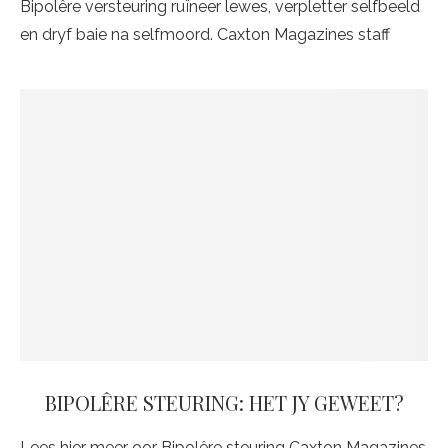
Bipolêre versteuring ruïneer lewes, verpletter selfbeeld
en dryf baie na selfmoord. Caxton Magazines staff
BIPOLÊRE STEURING: HET JY GEWEET?
Lees hier meer oor Bipolêre steuring Caxton Magazines