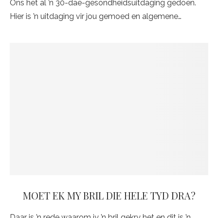
Ons het al ’n 30-dae-gesondheidsuitdaging gedoen.
Hier is ’n uitdaging vir jou gemoed en algemene…
MOET EK MY BRIL DIE HELE TYD DRA?
Daar is ’n rede waarom jy ’n bril gekry het en dit is ’n