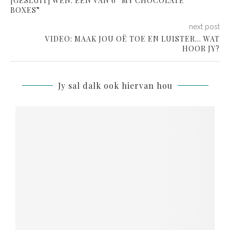
[GESLUIT] WEN: EEN VAN 6 “MY CHOCOLATE
BOXES”
next post
VIDEO: MAAK JOU OË TOE EN LUISTER… WAT
HOOR JY?
Jy sal dalk ook hiervan hou