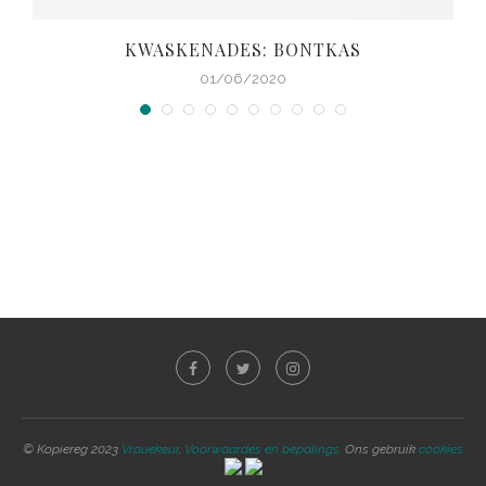
KWASKENADES: BONTKAS
01/06/2020
© Kopiereg 2023
Vrouekeur
.
Voorwaardes en bepalings.
Ons gebruik
cookies