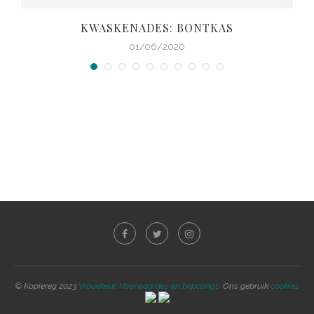
KWASKENADES: BONTKAS
01/06/2020
© Kopiereg 2023
Vrouekeur
.
Voorwaardes en bepalings.
Ons gebruik
cookies