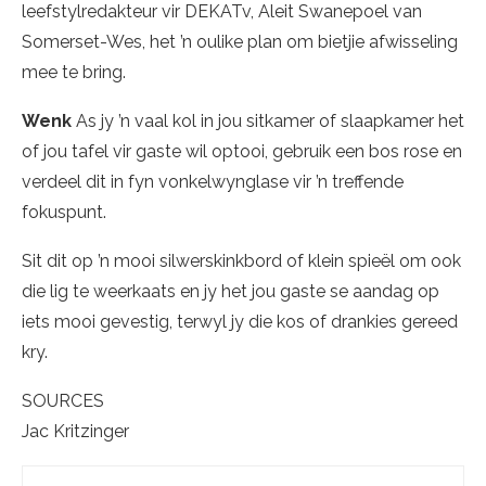
leefstylredakteur vir DEKATv, Aleit Swanepoel van
Somerset-Wes, het ’n oulike plan om bietjie afwisseling
mee te bring.
Wenk
As jy ’n vaal kol in jou sitkamer of slaapkamer het
of jou tafel vir gaste wil optooi, gebruik een bos rose en
verdeel dit in fyn vonkelwynglase vir ’n treffende
fokuspunt.
Sit dit op ’n mooi silwerskinkbord of klein spieël om ook
die lig te weerkaats en jy het jou gaste se aandag op
iets mooi gevestig, terwyl jy die kos of drankies gereed
kry.
SOURCES
Jac Kritzinger