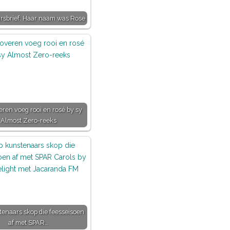
rsbrief: Haar naam was Rose
ren voeg rooi en rosé by sy
Almost Zero-reeks
tenaars skop die feesseisoen
af met SPAR…