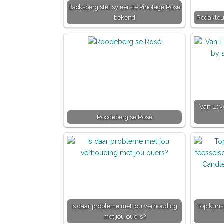
Backsberg stel sy eerste Pinotage Rosé
bekend
Redakteu
Van Love
Roodeberg se Rosé
Is daar probleme met jou verhouding
Top kuns
met jou ouers?