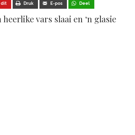
 dit
Druk
E-pos
Deel
heerlike vars slaai en ‘n glasie