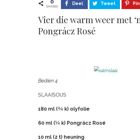
0
Deel
Tweet
Pin
SHARES
Vier die warm weer met ‘n 
Pongrácz Rosé
Bedien 4
SLAAISOUS
180 ml (¾ k) olyfolie
60 ml (¼ k) Pongrácz Rosé
10 ml (2 t) heuning