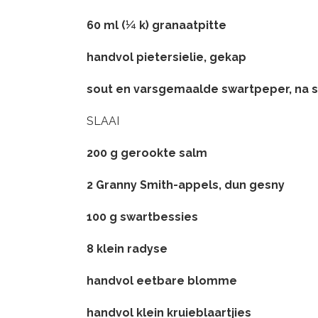
60 ml (¼ k) granaatpitte
handvol pietersielie, gekap
sout en varsgemaalde swartpeper, na 
SLAAI
200 g gerookte salm
2 Granny Smith-appels, dun gesny
100 g swartbessies
8 klein radyse
handvol eetbare blomme
handvol klein kruieblaartjies