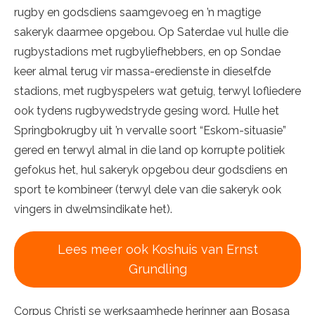
rugby en godsdiens saamgevoeg en ’n magtige
sakeryk daarmee opgebou. Op Saterdae vul hulle die
rugbystadions met rugbyliefhebbers, en op Sondae
keer almal terug vir massa-eredienste in dieselfde
stadions, met rugbyspelers wat getuig, terwyl lofliedere
ook tydens rugbywedstryde gesing word. Hulle het
Springbokrugby uit ’n vervalle soort “Eskom-situasie”
gered en terwyl almal in die land op korrupte politiek
gefokus het, hul sakeryk opgebou deur godsdiens en
sport te kombineer (terwyl dele van die sakeryk ook
vingers in dwelmsindikate het).
Lees meer ook Koshuis van Ernst
Grundling
Corpus Christi se werksaamhede herinner aan Bosasa