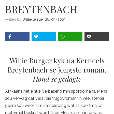
BREYTENBACH
written by
Willie Burger
28/09/2019
Willie Burger kyk na Kerneels
Breytenbach se jongste roman,
Hond se gedagte
Afrikaans het eintlik verbasend min sportromans. Mens
sou verwag dat veral die “rugbyroman” ’n veel sterker
genre sou wees in ’n samelewing wat as sportmal of
rugbymal beskryf word.ID du Plessis se jeugromans,