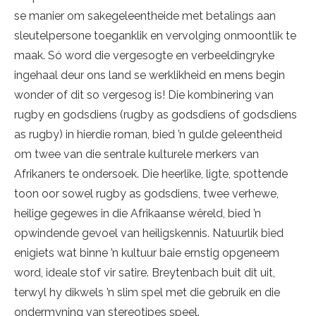
se manier om sakegeleentheide met betalings aan
sleutelpersone toeganklik en vervolging onmoontlik te
maak. Só word die vergesogte en verbeeldingryke
ingehaal deur ons land se werklikheid en mens begin
wonder of dit so vergesog is! Die kombinering van
rugby en godsdiens (rugby as godsdiens of godsdiens
as rugby) in hierdie roman, bied ’n gulde geleentheid
om twee van die sentrale kulturele merkers van
Afrikaners te ondersoek. Die heerlike, ligte, spottende
toon oor sowel rugby as godsdiens, twee verhewe,
heilige gegewes in die Afrikaanse wêreld, bied ’n
opwindende gevoel van heiligskennis. Natuurlik bied
enigiets wat binne ’n kultuur baie ernstig opgeneem
word, ideale stof vir satire. Breytenbach buit dit uit,
terwyl hy dikwels ’n slim spel met die gebruik en die
ondermyning van stereotipes speel.