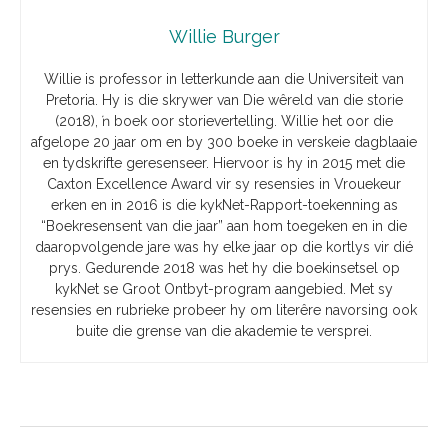
Willie Burger
Willie is professor in letterkunde aan die Universiteit van
Pretoria. Hy is die skrywer van Die wêreld van die storie
(2018), ŉ boek oor storievertelling. Willie het oor die
afgelope 20 jaar om en by 300 boeke in verskeie dagblaaie
en tydskrifte geresenseer. Hiervoor is hy in 2015 met die
Caxton Excellence Award vir sy resensies in Vrouekeur
erken en in 2016 is die kykNet-Rapport-toekenning as
“Boekresensent van die jaar” aan hom toegeken en in die
daaropvolgende jare was hy elke jaar op die kortlys vir dié
prys. Gedurende 2018 was het hy die boekinsetsel op
kykNet se Groot Ontbyt-program aangebied. Met sy
resensies en rubrieke probeer hy om literêre navorsing ook
buite die grense van die akademie te versprei.