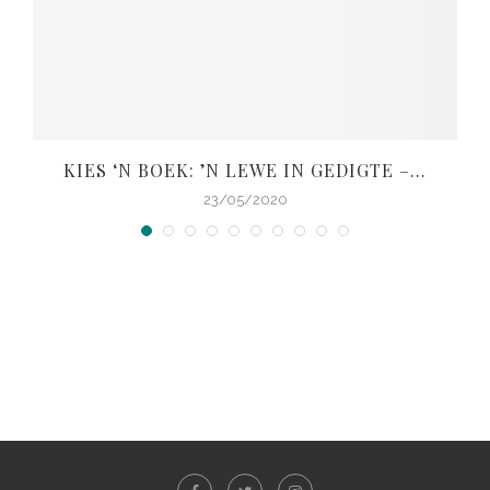
KIES ‘N BOEK: ’N LEWE IN GEDIGTE –...
V
23/05/2020