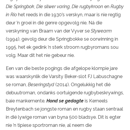
Die Springbok
,
Die silwer varing
,
Die rugbykroon
en
Rugby
in Rio
het reeds in die 1930’s verskyn, maar is nie regtig
deur ’n groei in dié genre opgevolg nie. Ná die
verskyning van Braam van der Vyver se
Stywearm
(1994), gevolg deur die Springbokke se oorwinning in
1995, het ek gedink ’n sterk stroom rugbyromans sou
volg. Maar dit het nie gebeur nie.
Een van die beste pogings die afgelope klompie jare
was waarskynlik die Varsity Beker-slot FJ Labuschagne
se roman,
Beseringstyd
(2014). Ongelukkig het dié
debuutroman, ondanks oortuigende rugbybeskrywings,
baie mankemente.
Hond se gedagte
is Kerneels
Breytenbach se jongste roman en rugby staan sentraal
in dié lywige roman van byna 500 bladsye. Dit is egter
nie ’n tipiese sportroman nie, al neem die