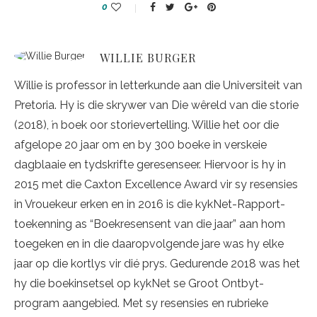
0
WILLIE BURGER
Willie is professor in letterkunde aan die Universiteit van
Pretoria. Hy is die skrywer van Die wêreld van die storie
(2018), ŉ boek oor storievertelling. Willie het oor die
afgelope 20 jaar om en by 300 boeke in verskeie
dagblaaie en tydskrifte geresenseer. Hiervoor is hy in
2015 met die Caxton Excellence Award vir sy resensies
in Vrouekeur erken en in 2016 is die kykNet-Rapport-
toekenning as “Boekresensent van die jaar” aan hom
toegeken en in die daaropvolgende jare was hy elke
jaar op die kortlys vir dié prys. Gedurende 2018 was het
hy die boekinsetsel op kykNet se Groot Ontbyt-
program aangebied. Met sy resensies en rubrieke