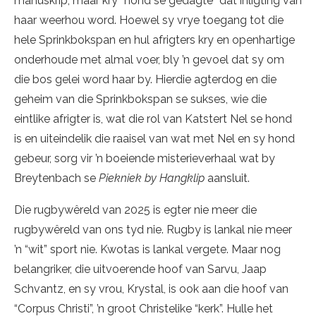
manuskrip, maar kry “hond se gedagte” dat inligting van
haar weerhou word. Hoewel sy vrye toegang tot die
hele Sprinkbokspan en hul afrigters kry en openhartige
onderhoude met almal voer, bly ’n gevoel dat sy om
die bos gelei word haar by. Hierdie agterdog en die
geheim van die Sprinkbokspan se sukses, wie die
eintlike afrigter is, wat die rol van Katstert Nel se hond
is en uiteindelik die raaisel van wat met Nel en sy hond
gebeur, sorg vir ’n boeiende misterieverhaal wat by
Breytenbach se
Piekniek by Hangklip
aansluit.
Die rugbywêreld van 2025 is egter nie meer die
rugbywêreld van ons tyd nie. Rugby is lankal nie meer
’n “wit” sport nie. Kwotas is lankal vergete. Maar nog
belangriker, die uitvoerende hoof van Sarvu, Jaap
Schvantz, en sy vrou, Krystal, is ook aan die hoof van
“Corpus Christi”, ’n groot Christelike “kerk”. Hulle het