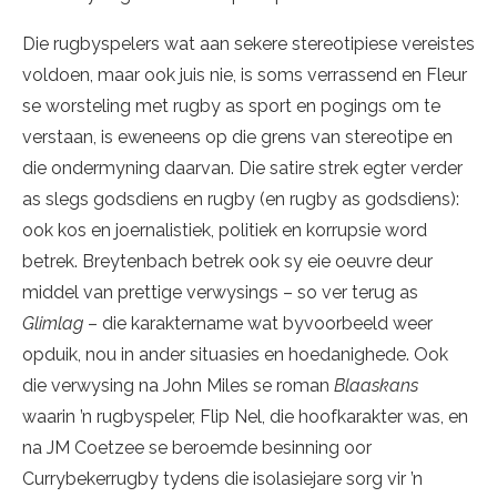
Die rugbyspelers wat aan sekere stereotipiese vereistes
voldoen, maar ook juis nie, is soms verrassend en Fleur
se worsteling met rugby as sport en pogings om te
verstaan, is eweneens op die grens van stereotipe en
die ondermyning daarvan. Die satire strek egter verder
as slegs godsdiens en rugby (en rugby as godsdiens):
ook kos en joernalistiek, politiek en korrupsie word
betrek. Breytenbach betrek ook sy eie oeuvre deur
middel van prettige verwysings – so ver terug as
Glimlag
– die karaktername wat byvoorbeeld weer
opduik, nou in ander situasies en hoedanighede. Ook
die verwysing na John Miles se roman
Blaaskans
waarin ’n rugbyspeler, Flip Nel, die hoofkarakter was, en
na JM Coetzee se beroemde besinning oor
Currybekerrugby tydens die isolasiejare sorg vir ’n