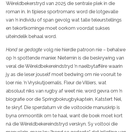
Wêreldbekerstryd van 2025 die sentrale plek in die
roman in. In tipiese sportromans word die lotgevalle
van ’n individu of span gevolg wat talle teleurstellings
en tekortkominge moet oorkom voordat sukses
uiteindelik behaal word.
Hond se gedagte
volg nie hierdie patroon nie – behalwe
op ’n spottende manier. Nietemin is die beskrywing van
veral die Wêreldbekereindstryd ’n naelbytaffêre waarin
jy as die leser jouself moet bedwing om nie vooruit te
loer nie. ’n Vryskutjoernalis, Fleur de Villiers, wat
absoluut niks van rugby af weet nie, word gevra om ’n
biografie oor die Springbokrugbykaptein, Katstert Nel,
te skryf. Die sperdatum vir die voltooide manuskrip is
byna onmoontlik om te haal, want die boek moet kort
ná die Wêreldbekereindstryd verskyn. Sy voltooi die