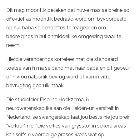
Dit mag moontlik beteken dat nuwe ma’s se breine so
effektief as moontlik bedraad word om byvoorbeeld
op hul baba se behoeftes te reageer en om
bedreigings in hul onmiddellike omgewing waar te
neem.
Hierdie veranderings korreleer met die standaard
toetse van ŉ ma se band met haar baba en dit gebeur
of ŉ vrou natuurlik bevrug word of van in vitro-
bevrugting gebruik maak.
Die studieleier Elseline Hoekzema, ŉ
neurowetenskaplike aan die Leiden-universiteit in
Nederland, sê swangerskap laat jou beslis nie jou brein
“verloor” nie. “Die verlies van grysstof in sekere areas
kan selfs ŉ voordelige proses wees wat op