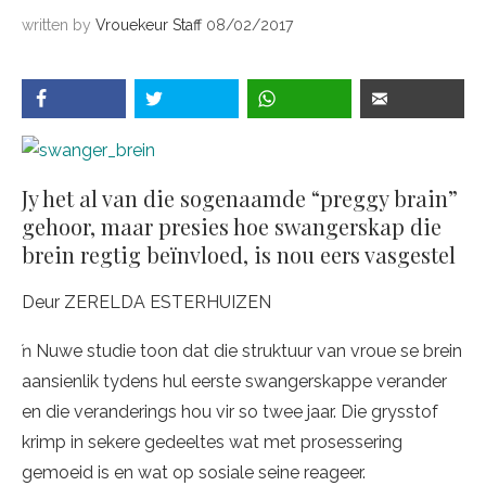
written by
Vrouekeur Staff
08/02/2017
Jy het al van die sogenaamde “preggy brain”
gehoor, maar presies hoe swangerskap die
brein regtig beïnvloed, is nou eers vasgestel
Deur ZERELDA ESTERHUIZEN
ŉ Nuwe studie toon dat die struktuur van vroue se brein
aansienlik tydens hul eerste swangerskappe verander
en die veranderings hou vir so twee jaar. Die grysstof
krimp in sekere gedeeltes wat met prosessering
gemoeid is en wat op sosiale seine reageer.