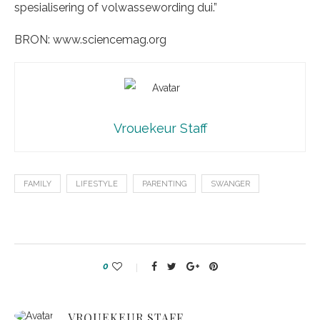
spesialisering of volwassewording dui.”
BRON: www.sciencemag.org
Vrouekeur Staff
FAMILY
LIFESTYLE
PARENTING
SWANGER
0
VROUEKEUR STAFF