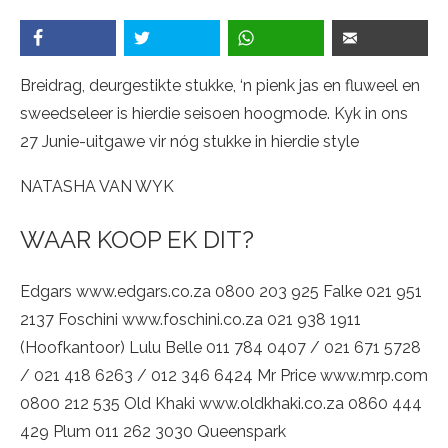
Breidrag, deurgestikte stukke, ‘n pienk jas en fluweel en
sweedseleer is hierdie seisoen hoogmode. Kyk in ons
27 Junie-uitgawe vir nóg stukke in hierdie style
NATASHA VAN WYK
WAAR KOOP EK DIT?
Edgars www.edgars.co.za 0800 203 925 Falke 021 951
2137 Foschini www.foschini.co.za 021 938 1911
(Hoofkantoor) Lulu Belle 011 784 0407 / 021 671 5728
/ 021 418 6263 / 012 346 6424 Mr Price www.mrp.com
0800 212 535 Old Khaki www.oldkhaki.co.za 0860 444
429 Plum 011 262 3030 Queenspark