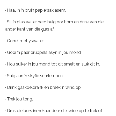
· Haal in ’n bruin papiersak asem.
· Sit ’n glas water neer, buig oor hom en drink van die
ander kant van die glas af.
· Gorrel met yswater.
· Gooi ’n paar druppels asyn in jou mond.
· Hou suiker in jou mond tot dit smelt en sluk dit in.
· Suig aan ’n skyfie suurlemoen.
· Drink gaskoeldrank en breek ’n wind op.
· Trek jou tong.
· Druk die bors inmekaar deur die knieë op te trek of