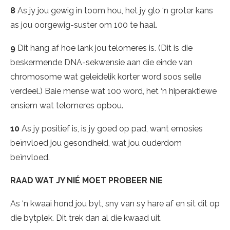
8
As jy jou gewig in toom hou, het jy glo ‘n groter kans
as jou oorgewig-suster om 100 te haal.
9
Dit hang af hoe lank jou telomeres is. (Dit is die
beskermende DNA-sekwensie aan die einde van
chromosome wat geleidelik korter word soos selle
verdeel.) Baie mense wat 100 word, het ‘n hiperaktiewe
ensiem wat telomeres opbou.
10
As jy positief is, is jy goed op pad, want emosies
beïnvloed jou gesondheid, wat jou ouderdom
beïnvloed.
RAAD WAT JY NIÉ MOET PROBEER NIE
As ‘n kwaai hond jou byt, sny van sy hare af en sit dit op
die bytplek. Dit trek dan al die kwaad uit.