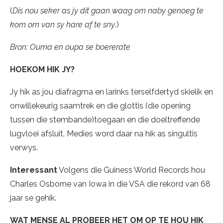
(
Dis nou seker as jy dit gaan waag om naby genoeg te
kom om van sy hare af te sny
.)
Bron: Ouma en oupa se boererate
HOEKOM HIK JY?
Jy hik as jou diafragma en larinks terselfdertyd skielik en
onwillekeurig saamtrek en die glottis (die opening
tussen die stembande)toegaan en die doeltreffende
lugvloei afsluit. Medies word daar na hik as singultis
verwys.
Interessant
Volgens die Guiness World Records hou
Charles Osborne van Iowa in die VSA die rekord van 68
jaar se gehik.
WAT MENSE AL PROBEER HET OM OP TE HOU HIK