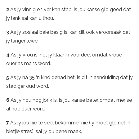
2
As jy vinnig en ver kan stap, is jou kanse glo goed dat
jy lank sal kan uithou.
3
As jy sosiaal baie besig is, kan dit ook veroorsaak dat
jy langer lewe
4
As jy vrou is, het jy klaar ‘n voordeel omdat vroue
ouer as mans word.
5
As jy ná 35 ‘n kind gehad het, is dit ‘n aanduiding dat jy
stadiger oud word.
6
As jy nou nog jonk is, is jou kanse beter omdat mense
al hoe ouer word.
7
As jy jou nie te veel bekommer nie (jy moet glo net ‘n
bietjie stres), sal jy ou bene maak.