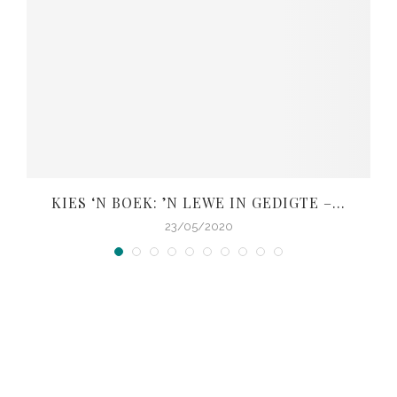
KIES ‘N BOEK: ’N LEWE IN GEDIGTE –...
V
23/05/2020