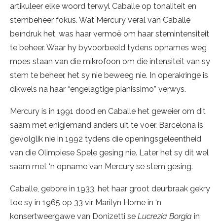
artikuleer elke woord terwyl Caballe op tonaliteit en
stembeheer fokus. Wat Mercury veral van Caballe
beïndruk het, was haar vermoë om haar stemintensiteit
te beheer. Waar hy byvoorbeeld tydens opnames weg
moes staan van die mikrofoon om die intensiteit van sy
stem te beheer, het sy nie beweeg nie. In operakringe is
dikwels na haar “engelagtige pianissimo” verwys.
Mercury is in 1991 dood en Caballe het geweier om dit
saam met enigiemand anders uit te voer. Barcelona is
gevolglik nie in 1992 tydens die openingsgeleentheid
van die Olimpiese Spele gesing nie. Later het sy dit wel
saam met ‘n opname van Mercury se stem gesing.
Caballe, gebore in 1933, het haar groot deurbraak gekry
toe sy in 1965 op 33 vir Marilyn Horne in ‘n
konsertweergawe van Donizetti se
Lucrezia Borgia
in