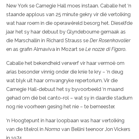
New York se Carnegie Hall moes instaan. Caballe het ‘n
staande applous van 25 minute gekry vir dié vertolking
wat haar roem in die operawêreld besorg het. Dieselfde
jaar het sy haar debuut by Glyndebourne gemaak as
die Marschallin in Richard Strauss se
Der Rosenkavalier
en as grafin Almaviva in Mozart se
Le nozze di Figaro
.
Caballe het bekendheid verwerf vir haar vermoë om
arias besonder vinnig onder die knie te kry – ‘n deug
wat blyk uit haar omvangryke repertorium. Vir die
Carnegie Hall-debuut het sy byvoorbeeld ‘n maand
gehad om dié bel canto-rol – wat sy in daardie stadium
nog nie voorheen gesing het nie – te bemeester.
‘n Hoogtepunt in haar loopbaan was haar vertolking
van die titelrol in
Norma
van Bellini teenoor Jon Vickers
in 1974.