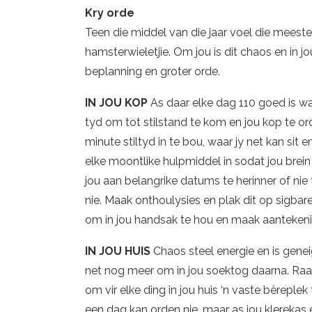
Kry orde
Teen die middel van die jaar voel die mees
hamsterwieletjie. Om jou is dit chaos en in jou
beplanning en groter orde.
IN JOU KOP
As daar elke dag 110 goed is waa
tyd om tot stilstand te kom en jou kop te or
minute stiltyd in te bou, waar jy net kan sit 
elke moontlike hulpmiddel in sodat jou brein 
jou aan belangrike datums te herinner of nie
nie. Maak onthoulysies en plak dit op sigbare
om in jou handsak te hou en maak aantekeni
IN JOU HUIS
Chaos steel energie en is geneig
net nog meer om in jou soektog daarna. Raak 
om vir elke ding in jou huis ‘n vaste bêreplek 
een dag kan orden nie, maar as jou klerekas 