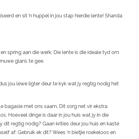
seerd en sit ’n huppel in jou stap hierdie lente! Shanda
 en spring aan die werk: Die lente is die ideale tyd om
ternuwe glans te gee.
dus jou lewe ligter deur te kyk wat jy regtig nodig het
e bagasie met ons saam. Dit sorg net vir ekstra
. Hoeveel dinge is daar in jou huis wat jy in die
y dit regtig nodig? Gaan krities deur jou huis en kaste
self af: Gebruik ek dit? Wees ‘n bietjie roekeloos en