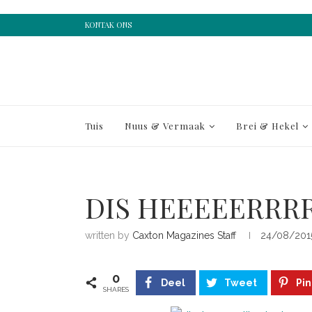
KONTAK ONS
Tuis
Nuus & Vermaak
Brei & Hekel
DIS HEEEEERRRR
written by
Caxton Magazines Staff
24/08/201
0
Deel
Tweet
Pin
SHARES