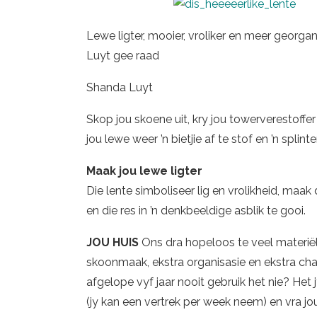
Lewe ligter, mooier, vroliker en meer georgani
Luyt gee raad
Shanda Luyt
Skop jou skoene uit, kry jou towerverestoffer
jou lewe weer ’n bietjie af te stof en ’n splin
Maak jou lewe ligter
Die lente simboliseer lig en vrolikheid, maak 
en die res in ’n denkbeeldige asblik te gooi.
JOU HUIS
Ons dra hopeloos te veel materiël
skoonmaak, ekstra organisasie en ekstra chaos
afgelope vyf jaar nooit gebruik het nie? Het j
(jy kan een vertrek per week neem) en vra jou