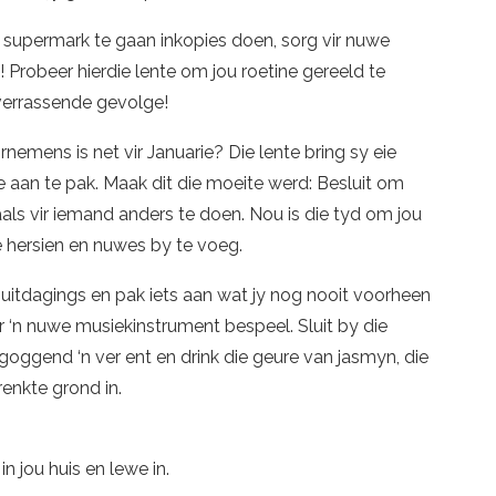
r supermark te gaan inkopies doen, sorg vir nuwe
! Probeer hierdie lente om jou roetine gereeld te
 verrassende gevolge!
emens is net vir Januarie? Die lente bring sy eie
e aan te pak. Maak dit die moeite werd: Besluit om
als vir iemand anders te doen. Nou is die tyd om jou
e hersien en nuwes by te voeg.
uitdagings en pak iets aan wat jy nog nooit voorheen
r ‘n nuwe musiekinstrument bespeel. Sluit by die
goggend ‘n ver ent en drink die geure van jasmyn, die
renkte grond in.
in jou huis en lewe in.