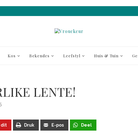
Kos
Bekendes
Leefstyl
Huis & Tuin
Ge
LIKE LENTE!
5
 dit
Druk
E-pos
Deel