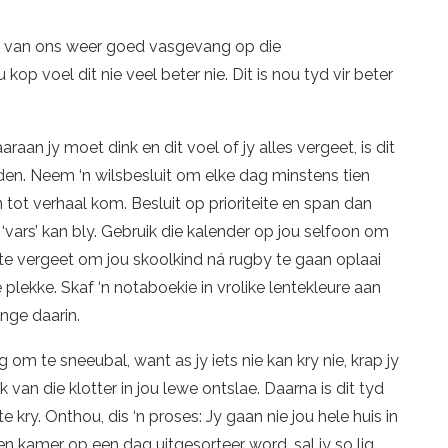
te van ons weer goed vasgevang op die
 kop voel dit nie veel beter nie. Dit is nou tyd vir beter
raan jy moet dink en dit voel of jy alles vergeet, is dit
den. Neem ‘n wilsbesluit om elke dag minstens tien
en tot verhaal kom. Besluit op prioriteite en span dan
‘vars’ kan bly. Gebruik die kalender op jou selfoon om
 te vergeet om jou skoolkind ná rugby te gaan oplaai
 plekke. Skaf ‘n notaboekie in vrolike lentekleure aan
nge daarin.
 om te sneeubal, want as jy iets nie kan kry nie, krap jy
van die klotter in jou lewe ontslae. Daarna is dit tyd
te kry. Onthou, dis ‘n proses: Jy gaan nie jou hele huis in
en kamer op een dag uitgesorteer word, sal jy so lig