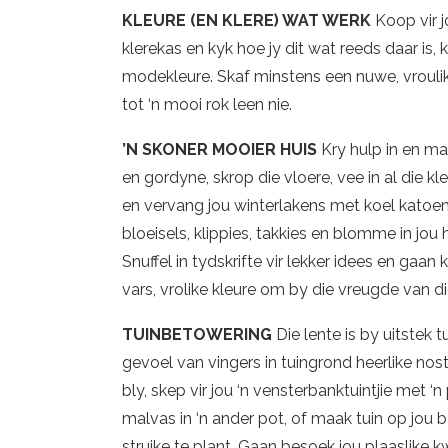
KLEURE (EN KLERE) WAT WERK
Koop vir j
klerekas en kyk hoe jy dit wat reeds daar is, 
modekleure. Skaf minstens een nuwe, vroulik
tot ‘n mooi rok leen nie.
’N SKONER MOOIER HUIS
Kry hulp in en ma
en gordyne, skrop die vloere, vee in al die 
en vervang jou winterlakens met koel katoen. 
bloeisels, klippies, takkies en blomme in jou 
Snuffel in tydskrifte vir lekker idees en gaan
vars, vrolike kleure om by die vreugde van di
TUINBETOWERING
Die lente is by uitstek t
gevoel van vingers in tuingrond heerlike nost
bly, skep vir jou ‘n vensterbanktuintjie met 
malvas in ‘n ander pot, of maak tuin op jou b
struike te plant. Gaan besoek jou plaaslike kw