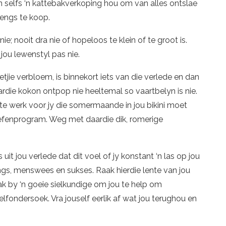
n selfs ‘n kattebakverkoping hou om van alles ontslae
rengs te koop.
e; nooit dra nie of hopeloos te klein of te groot is.
 jou lewenstyl pas nie.
etjie verbloem, is binnekort iets van die verlede en dan
aardie kokon ontpop nie heeltemal so vaartbelyn is nie.
e te werk voor jy die somermaande in jou bikini moet
efenprogram. Weg met daardie dik, romerige
!
it jou verlede dat dit voel of jy konstant ‘n las op jou
dings, menswees en sukses. Raak hierdie lente van jou
k by ‘n goeie sielkundige om jou te help om
fondersoek. Vra jouself eerlik af wat jou terughou en