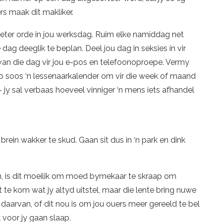
rs maak dit makliker.
 beter orde in jou werksdag. Ruim elke namiddag net
dag deeglik te beplan. Deel jou dag in seksies in vir
 van die dag vir jou e-pos en telefoonoproepe. Vermy
ap soos ‘n lessenaarkalender om vir die week of maand
– jy sal verbaas hoeveel vinniger ‘n mens iets afhandel
brein wakker te skud. Gaan sit dus in ‘n park en dink
m, is dit moeilik om moed bymekaar te skraap om
 te kom wat jy altyd uitstel, maar die lente bring nuwe
 daarvan, of dit nou is om jou ouers meer gereeld te bel
k voor jy gaan slaap.