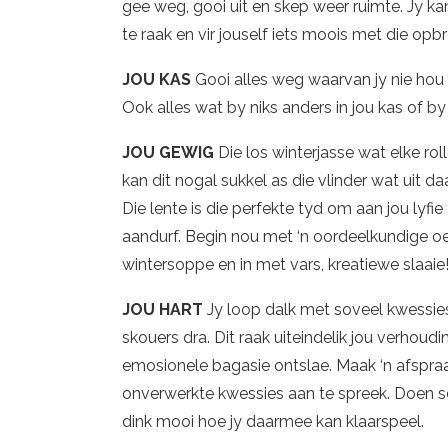
gee weg, gooi uit en skep weer ruimte. Jy ka
te raak en vir jouself iets moois met die opb
JOU KAS
Gooi alles weg waarvan jy nie hou ni
Ook alles wat by niks anders in jou kas of by
JOU GEWIG
Die los winterjasse wat elke roll
kan dit nogal sukkel as die vlinder wat uit d
Die lente is die perfekte tyd om aan jou lyfi
aandurf. Begin nou met ‘n oordeelkundige o
wintersoppe en in met vars, kreatiewe slaaie
JOU HART
Jy loop dalk met soveel kwessies u
skouers dra. Dit raak uiteindelik jou verhou
emosionele bagasie ontslae. Maak ‘n afspraa
onverwerkte kwessies aan te spreek. Doen sel
dink mooi hoe jy daarmee kan klaarspeel.