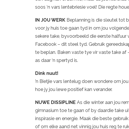
soos ‘n vars lentebriesie voel! Die regte houe
IN JOU WERK
Beplanning is die sleutel tot
voor jy huis toe gaan tyd in om jou volgende 
sekere take, byvoorbeeld die eerste halfuur
Facebook – dit steel tyd. Gebruik gereedsk
te beplan. Baken vaste tye vir vaste take af 
as daar ‘n spertyd is.
Dink nuut!
’n Bietjie vars lentelug doen wondere om jou 
hoe jy jou lewe positief kan verander.
NUWE DISSIPLINE
As die winter aan jou re
gimnasium toe te gaan of by daardie take uit
inspirasie en energie. Maak die beste gebruik
of om elke aand net vinnig jou huis reg te ru