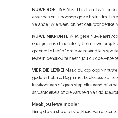
NUWE ROETINE
Al is dit net om by ‘n ande
ervarings en is boonop goeie breinstimulasie
verander. Wie weet, dit het dalk wonderlike,
NUWE MIKPUNTE
Wie’t gesê Nuwejaarsvoorn
energie en is die ideale tyd om nuwe projekt
groener te leef of om elke maand iets spesia
lewe in oënskou te neem, jou ou doelwitte t
VIER DIE LEWE!
Maak jou kop oop vir nuwe 
gedoen het nie. Begin met kookklasse of lee
kerkkoor aan of gaan stap elke aand of vroe
sitrusbloeisels of die varsheid van doudeurd
Maak jou lewe mooier
Bring die varsheid en vrolikheid van die lente 