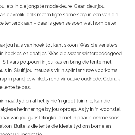
ou iets in die jongste modekleure. Gaan deur jou
kan opvrolik, dalk met ‘n ligte somerserp in een van die
e lenterok aan – daar is geen seisoen wat hom beter
ak jou huis van hoek tot kant skoon: Was die vensters
klein hoekies en gaatjies. Was die swaar winterbeddegoed
Sit vars potpourri in jou kas en bring die lente met
huis in. Skuif jou meubels vir ‘n splinternuwe voorkoms.
 krap in pandjieswinkels rond vir oulike oudhede. Gebruik
e lente te pas.
uinmaaktyd en al het jy nie ‘n groot tuin nie, kan die
algiese herinneringe by jou oproep. As jy in ‘n woonstel
‘n paar van jou gunstelingkruie met ‘n paar blomme soos
alkon. Buite is die lente die ideale tyd om bome en
ekery vir inspirasie.