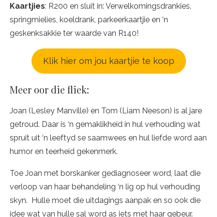
Kaartjies
: R200 en sluit in: Verwelkomingsdrankies,
springmielies, koeldrank, parkeerkaartjie en ‘n
geskenksakkie ter waarde van R140!
Klik hier om jou kaartjie te koop
Meer oor die fliek:
Joan (Lesley Manville) en Tom (Liam Neeson) is al jare
getroud. Daar is ‘n gemaklikheid in hul verhouding wat
spruit uit ‘n leeftyd se saamwees en hul liefde word aan
humor en teerheid gekenmerk.
Toe Joan met borskanker gediagnoseer word, laat die
verloop van haar behandeling ‘n lig op hul verhouding
skyn. Hulle moet die uitdagings aanpak en so ook die
idee wat van hulle sal word as iets met haar gebeur.