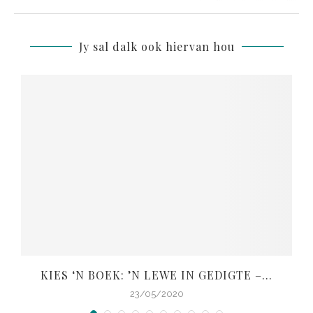
Jy sal dalk ook hiervan hou
KIES ‘N BOEK: ’N LEWE IN GEDIGTE –...
V
23/05/2020