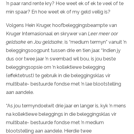
’n paar rand rente kry? Hoe weet ek of ek te veel of te
min spaar? En hoe weet ek of my geld veilig is?
Volgens Hein Kruger, hoofbeleggingsbeampte van
Kruger Internasionaal en skrywer van
Leer meer oor
geldsake
en
Jou geldsake
, is “medium termyn” vanuit ’n
beleggingsoogpunt tussen drie en tien jaar. “Indien jy
dus oor twee jaar ’n swembad wil bou, is jou beste
beleggingsopsie om ’n kollektiewe belegging
(effektetrust) te gebruik in die beleggingsklas vir
multibate- bestuurde fondse met ’n lae blootstelling
aan aandele.
“As jou termyndoelwit drie jaar en langer is, kyk ’n mens
na kollektiewe beleggings in die beleggingsklas vir
multibate- bestuurde fondse met ’n medium
blootstelling aan aandele. Hierdie twee