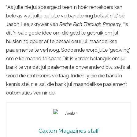
“As julle nie jul spaargeld teen ’n hoër rentekoers kan
belê as wat julle op julle verbandlening betaal nie,” sê
Jason Lee, skrywer van
Retire Rich Through Property
, “is
dit ’n baie goeie idee om dié geld te gebruik om jul
huislening gouer af te betaal deur jul maandelikse
paaiemente te verhoog. Sodoende word julle ‘gedwing’
om elke maand te spaar. Dit is verder belangrik om jul
bank te vra dat jul paaiemente onveranderd bly, selfs al
word die rentekoers verlaag. Indien jy nie die bank in
kennis stel nie, sal die bank jul maandelikse paaiement
outomaties verminder.
Caxton Magazines staff