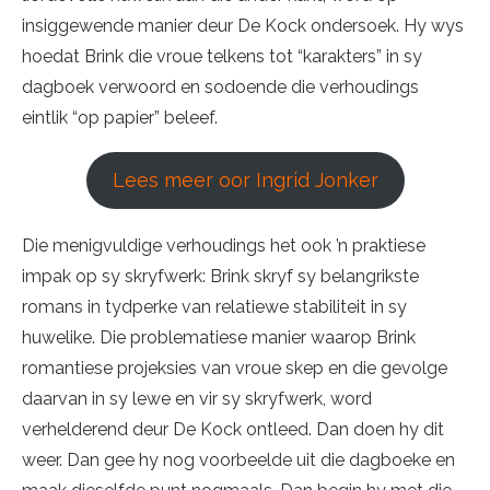
insiggewende manier deur De Kock ondersoek. Hy wys
hoedat Brink die vroue telkens tot “karakters” in sy
dagboek verwoord en sodoende die verhoudings
eintlik “op papier” beleef.
Lees meer oor Ingrid Jonker
Die menigvuldige verhoudings het ook ’n praktiese
impak op sy skryfwerk: Brink skryf sy belangrikste
romans in tydperke van relatiewe stabiliteit in sy
huwelike. Die problematiese manier waarop Brink
romantiese projeksies van vroue skep en die gevolge
daarvan in sy lewe en vir sy skryfwerk, word
verhelderend deur De Kock ontleed. Dan doen hy dit
weer. Dan gee hy nog voorbeelde uit die dagboeke en