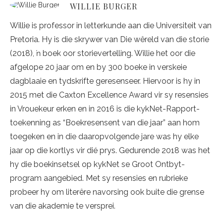
WILLIE BURGER
Willie is professor in letterkunde aan die Universiteit van
Pretoria. Hy is die skrywer van Die wêreld van die storie
(2018), ŉ boek oor storievertelling. Willie het oor die
afgelope 20 jaar om en by 300 boeke in verskeie
dagblaaie en tydskrifte geresenseer. Hiervoor is hy in
2015 met die Caxton Excellence Award vir sy resensies
in Vrouekeur erken en in 2016 is die kykNet-Rapport-
toekenning as “Boekresensent van die jaar” aan hom
toegeken en in die daaropvolgende jare was hy elke
jaar op die kortlys vir dié prys. Gedurende 2018 was het
hy die boekinsetsel op kykNet se Groot Ontbyt-
program aangebied. Met sy resensies en rubrieke
probeer hy om literêre navorsing ook buite die grense
van die akademie te versprei.