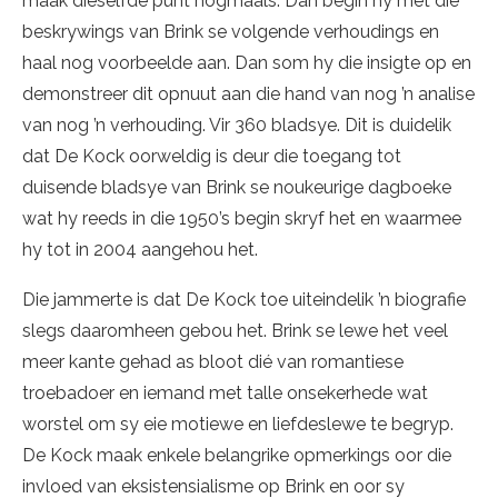
maak dieselfde punt nogmaals. Dan begin hy met die
beskrywings van Brink se volgende verhoudings en
haal nog voorbeelde aan. Dan som hy die insigte op en
demonstreer dit opnuut aan die hand van nog ’n analise
van nog ’n verhouding. Vir 360 bladsye. Dit is duidelik
dat De Kock oorweldig is deur die toegang tot
duisende bladsye van Brink se noukeurige dagboeke
wat hy reeds in die 1950’s begin skryf het en waarmee
hy tot in 2004 aangehou het.
Die jammerte is dat De Kock toe uiteindelik ’n biografie
slegs daaromheen gebou het. Brink se lewe het veel
meer kante gehad as bloot dié van romantiese
troebadoer en iemand met talle onsekerhede wat
worstel om sy eie motiewe en liefdeslewe te begryp.
De Kock maak enkele belangrike opmerkings oor die
invloed van eksistensialisme op Brink en oor sy