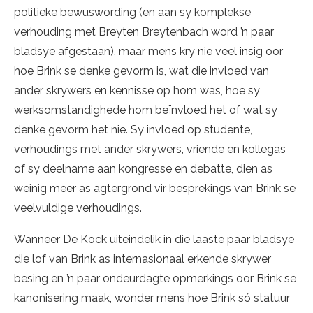
politieke bewuswording (en aan sy komplekse
verhouding met Breyten Breytenbach word ’n paar
bladsye afgestaan), maar mens kry nie veel insig oor
hoe Brink se denke gevorm is, wat die invloed van
ander skrywers en kennisse op hom was, hoe sy
werksomstandighede hom beïnvloed het of wat sy
denke gevorm het nie. Sy invloed op studente,
verhoudings met ander skrywers, vriende en kollegas
of sy deelname aan kongresse en debatte, dien as
weinig meer as agtergrond vir besprekings van Brink se
veelvuldige verhoudings.
Wanneer De Kock uiteindelik in die laaste paar bladsye
die lof van Brink as internasionaal erkende skrywer
besing en ’n paar ondeurdagte opmerkings oor Brink se
kanonisering maak, wonder mens hoe Brink só statuur