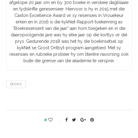
afgelope 20 jaar om en by 300 boeke in verskeie dagblaaie
en tydskrifte geresenseer. Hiervoor is hy in 2015 met die
Caxton Excellence Award vir sy resensies in Vrouekeur
erken en in 2016 is die kykNet-Rapport-toekenning as
“Boekresensent van die jaar” aan hom toegeken en in die
daaropvolgende jare was hy elke jaar op die kortlys vir dié
prys. Gedurende 2018 was het hy die boekinsetsel op
kykNet se Groot Ontbyt-program aangebied. Met sy
resensies en rubrieke probeer hy om literêre navorsing ook
buite die grense van die akademie te versprei.
BOOKS
0