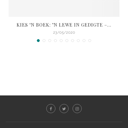
KIES ‘N BOEK: ’N LEWE IN GEDIGTE –...
V
23/05/2020