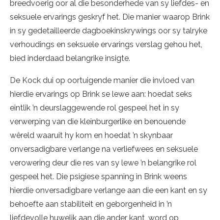
breedvoerig oor al die besonderhede van sy liefdes- en
seksuele ervarings geskryf het. Die manier waarop Brink
in sy gedetailleerde dagboekinskrywings oor sy talryke
verhoudings en seksuele ervarings verslag gehou het,
bied inderdaad belangrike insigte.
De Kock dui op oortuigende manier die invloed van
hierdie ervarings op Brink se lewe aan: hoedat seks
eintlik ’n deurslaggewende rol gespeel het in sy
verwerping van die kleinburgerlike en benouende
wêreld waaruit hy kom en hoedat ’n skynbaar
onversadigbare verlange na verliefwees en seksuele
verowering deur die res van sy lewe ’n belangrike rol
gespeel het. Die psigiese spanning in Brink weens
hierdie onversadigbare verlange aan die een kant en sy
behoefte aan stabiliteit en geborgenheid in ’n
liefdevolle huwelik aan die ander kant, word op