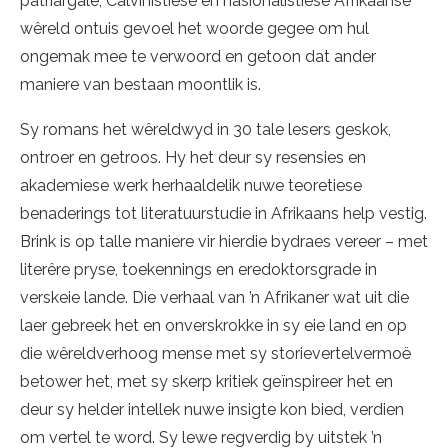
patriargale, Calvinistiese en nasionalistiese Afrikaanse
wêreld ontuis gevoel het woorde gegee om hul
ongemak mee te verwoord en getoon dat ander
maniere van bestaan moontlik is.
Sy romans het wêreldwyd in 30 tale lesers geskok,
ontroer en getroos. Hy het deur sy resensies en
akademiese werk herhaaldelik nuwe teoretiese
benaderings tot literatuurstudie in Afrikaans help vestig.
Brink is op talle maniere vir hierdie bydraes vereer – met
literêre pryse, toekennings en eredoktorsgrade in
verskeie lande. Die verhaal van ’n Afrikaner wat uit die
laer gebreek het en onverskrokke in sy eie land en op
die wêreldverhoog mense met sy storievertelvermoë
betower het, met sy skerp kritiek geïnspireer het en
deur sy helder intellek nuwe insigte kon bied, verdien
om vertel te word. Sy lewe regverdig by uitstek ’n