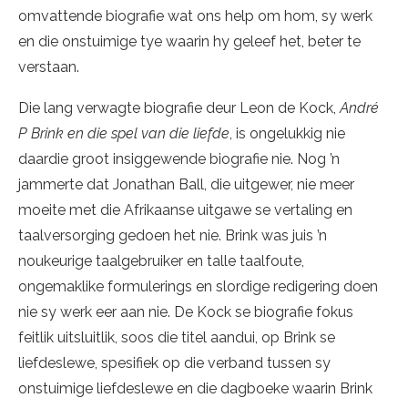
omvattende biografie wat ons help om hom, sy werk
en die onstuimige tye waarin hy geleef het, beter te
verstaan.
Die lang verwagte biografie deur Leon de Kock,
André
P Brink en die spel van die liefde
, is ongelukkig nie
daardie groot insiggewende biografie nie. Nog ’n
jammerte dat Jonathan Ball, die uitgewer, nie meer
moeite met die Afrikaanse uitgawe se vertaling en
taalversorging gedoen het nie. Brink was juis ’n
noukeurige taalgebruiker en talle taalfoute,
ongemaklike formulerings en slordige redigering doen
nie sy werk eer aan nie. De Kock se biografie fokus
feitlik uitsluitlik, soos die titel aandui, op Brink se
liefdeslewe, spesifiek op die verband tussen sy
onstuimige liefdeslewe en die dagboeke waarin Brink