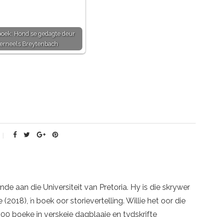
 boek: Hond se gedagte deur
erneels Breytenbach
kunde aan die Universiteit van Pretoria. Hy is die skrywer
 (2018), ŉ boek oor storievertelling. Willie het oor die
00 boeke in verskeie dagblaaie en tydskrifte