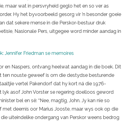
nie, maar wat in persvryheid geglo het en so ver as
order. Hy het byvoorbeeld gesorg vir ’n besonder goeie
van dat sekere mense in die Perskor-bestuur druk
etisie, Nasionale Pers, uitgegee word minder aandag in
ek: Jennifer Friedman se memoires
or en Naspers, ontvang heelwat aandag in die boek. Dit
 wat ten nouste geweef is om die destydse besturende
taaltjie vertel Pakendorf dat hy kort ná die 1976-
 lyk asof John Vorster se regering doelloos geword
nister bel en sê: “Nee, magtig, John. Jy kan nie so
yf met deernis oor Marius Jooste, maar wys ook op die
n die uiteindelike ondergang van Perskor weens bedrog