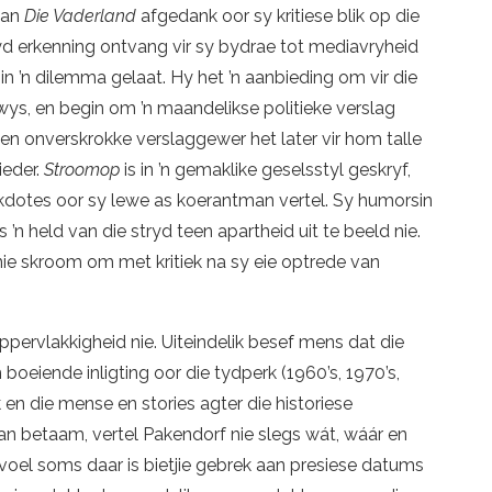
van
Die Vaderland
afgedank oor sy kritiese blik op die
wyd erkenning ontvang vir sy bydrae tot mediavryheid
n ’n dilemma gelaat. Hy het ’n aanbieding om vir die
ys, en begin om ’n maandelikse politieke verslag
s en onverskrokke verslaggewer het later vir hom talle
ieder.
Stroomop
is in ’n gemaklike geselsstyl geskryf,
kdotes oor sy lewe as koerantman vertel. Sy humorsin
’n held van die stryd teen apartheid uit te beeld nie.
y nie skroom om met kritiek na sy eie optrede van
ppervlakkigheid nie. Uiteindelik besef mens dat die
 boeiende inligting oor die tydperk (1960’s, 1970’s,
 en die mense en stories agter die historiese
n betaam, vertel Pakendorf nie slegs wát, wáár en
 voel soms daar is bietjie gebrek aan presiese datums