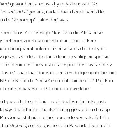
blad
geword en later was hy redakteur van
Die
e Vaderland
afgedank, nadat daar dikwels verskille
en die “stroomop” Pakendorf was.
n meer “linkse” of “verligte” kant van die Afrikaanse
gs het hom voortdurend in botsing met sekere
ap gebring, veral ook met mense soos die destydse
y gesin) is vir dekades lank deur die veiligheidspolisie
e intimideer. Toe Vorster later president was, het hy
 laster” gaan laat dagvaar. Druk en dreigemente het nie
NP, die KP of die “regse” elemente binne die NP gekom
nte besit het waarvoor Pakendorf gewerk het.
tgegee het en ’n baie groot deel van hul inkomste
Onderwysdepartement heelwat mag gehad om druk op
Perskor se stal nie positief oor onderwyssake (of die
at in
Stroomop
ontvou, is een van Pakendorf wat nooit