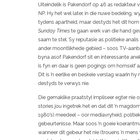
Uiteindelik is Pakendorf op 46 as redakteur 
NP. Hy het wel later, in die nuwe bedeling, 
tydens apartheid, maar destyds het dit hom i
Sunday Times
te gaan werk van die hand gew
saam te stel. Sy reputasie as politieke anali
ander moontlikhede gebied – soos TV-aanb
byna asof Pakendorf sit en interessante ane
is fyn en daar is geen pogings om homself as 
Dit is ’n eerlike en beskeie verslag waarin h
destyds te verwys nie.
Die gemaklike praatstyl impliseer egter nie o
stories jou ingetrek het en dat dit ’n magdom
1980’s) meedeel – oor mediavryheid, politiek
gebeurtenisse. Maar soos ’n goeie koerantma
wanneer dit gebeur het nie (trouens ’n mens