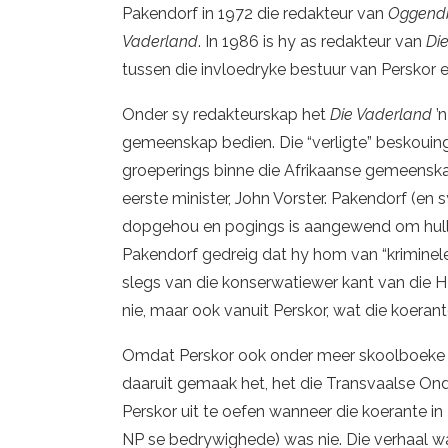
Pakendorf in 1972 die redakteur van
Oggend
Vaderland
. In 1986 is hy as redakteur van
Di
tussen die invloedryke bestuur van Perskor 
Onder sy redakteurskap het
Die Vaderland
’
gemeenskap bedien. Die “verligte” beskouin
groeperings binne die Afrikaanse gemeensk
eerste minister, John Vorster. Pakendorf (en s
dopgehou en pogings is aangewend om hulle t
Pakendorf gedreig dat hy hom van “kriminele
slegs van die konserwatiewer kant van die H
nie, maar ook vanuit Perskor, wat die koera
Omdat Perskor ook onder meer skoolboeke ui
daaruit gemaak het, het die Transvaalse 
Perskor uit te oefen wanneer die koerante in 
NP se bedrywighede) was nie. Die verhaal w