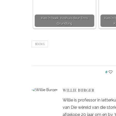
Kies ’n boek: Koshuis deur Erns
Kies ’n
Grundling
K
BOOKS
0
WILLIE BURGER
Willie is professor in letter
van Die wêreld van die storie
afgelope 20 jaar om en by 3