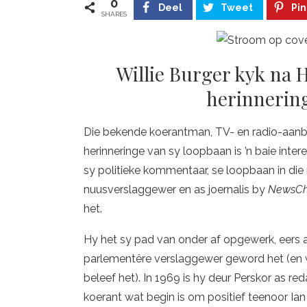
0
Deel
Tweet
Pin
SHARES
Willie Burger kyk na 
herinnering
Die bekende koerantman, TV- en radio-aanbie
herinneringe van sy loopbaan is ’n baie inte
sy politieke kommentaar, se loopbaan in die
nuusverslaggewer en as joernalis by
NewsC
het.
Hy het sy pad van onder af opgewerk, eers a
parlementêre verslaggewer geword het (en w
beleef het). In 1969 is hy deur Perskor as re
koerant wat begin is om positief teenoor Ia