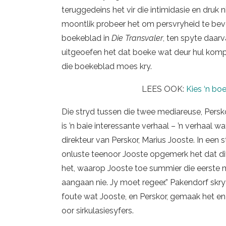
teruggedeins het vir die intimidasie en druk 
moontlik probeer het om persvryheid te bev
boekeblad in
Die Transvaler
, ten spyte daar
uitgeoefen het dat boeke wat deur hul komp
die boekeblad moes kry.
LEES OOK:
Kies ‘n bo
Die stryd tussen die twee mediareuse, Persk
is ’n baie interessante verhaal – ’n verhaal
direkteur van Perskor, Marius Jooste. In een s
onluste teenoor Jooste opgemerk het dat dit
het, waarop Jooste toe summier die eerste mi
aangaan nie. Jy moet regeer.” Pakendorf skr
foute wat Jooste, en Perskor, gemaak het e
oor sirkulasiesyfers.