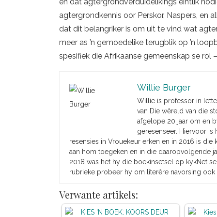
en dat agtergrondverduidelikings eintlik nodi
agtergrondkennis oor Perskor, Naspers, en al
dat dit belangriker is om uit te vind wat agter
meer as ’n gemoedelike terugblik op ’n loopb
spesifiek die Afrikaanse gemeenskap se rol –
Willie Burger
Willie is professor in lett
van Die wêreld van die sto
afgelope 20 jaar om en b
geresenseer. Hiervoor is 
resensies in Vrouekeur erken en in 2016 is die
aan hom toegeken en in die daaropvolgende jare
2018 was het hy die boekinsetsel op kykNet s
rubrieke probeer hy om literêre navorsing ook 
Verwante artikels: