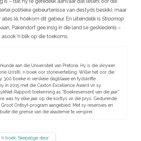
g is – dat hy te geredelik aanvaar dat lesers oor die
lerlei politieke gebeurtenisse van destyds beskik), maar
 alles lê, hóékom dit gebeur. En uiteindelik is
Stroomop
aan. Pakendorf gee insig in die land se geskiedenis –
 asook ’n blik op die toekoms.
erkunde aan die Universiteit van Pretoria. Hy is die skrywer
rie (2018), ŉ boek oor storievertelling. Willie het oor die
y 300 boeke in verskeie dagblaaie en tydskrifte
hy in 2015 met die Caxton Excellence Award vir sy
 kykNet-Rapport-toekenning as “Boekresensent van die jaar”
 was hy elke jaar op die kortlys vir dié prys. Gedurende
e Groot Ontbyt-program aangebied. Met sy resensies en
buite die grense van die akademie te versprei.