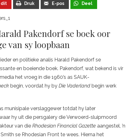
 dit
Druk
E-pos
Deel
Harald Pakendorf se boek oor
e van sy loopbaan
der en politieke analis Harald Pakendorf se
ressante en boeiende boek. Pakendorf, wat bekend is vir
 media het vroeg in die 1960’s as SAUK-
heck
begin, voordat hy by
Die Vaderland
begin werk
s munisipale verslaggewer totdat hy later
aar hy uit die persgalery die Verwoerd-sluipmoord
dakteur van die
Rhodesian Financial Gazette
aangestel, ’n
n Smith se Rhodesian Front te wees. Hierna het