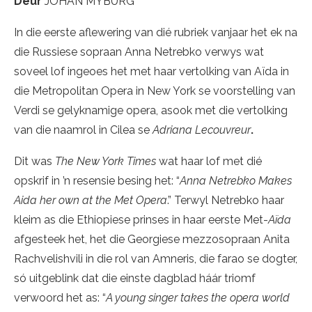
Deur
JOHAN MYBURG
In die eerste aflewering van dié rubriek vanjaar het ek na
die Russiese sopraan Anna Netrebko verwys wat
soveel lof ingeoes het met haar vertolking van Aïda in
die Metropolitan Opera in New York se voorstelling van
Verdi se gelyknamige opera, asook met die vertolking
van die naamrol in Cilea se
Adriana Lecouvreur
.
Dit was
The New York Times
wat haar lof met dié
opskrif in ’n resensie besing het: “
Anna Netrebko Makes
Aida her own at the Met Opera
.” Terwyl Netrebko haar
kleim as die Ethiopiese prinses in haar eerste Met-
Aïda
afgesteek het, het die Georgiese mezzosopraan Anita
Rachvelishvili in die rol van Amneris, die farao se dogter,
só uitgeblink dat die einste dagblad háár triomf
verwoord het as: “
A young singer takes the opera world