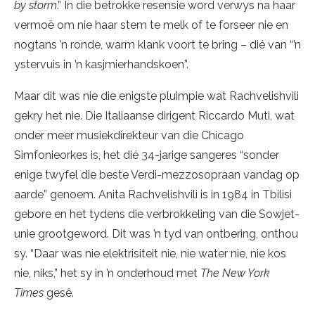
by storm
.” In die betrokke resensie word verwys na haar
vermoë om nie haar stem te melk of te forseer nie en
nogtans ’n ronde, warm klank voort te bring – dié van “’n
ystervuis in ’n kasjmierhandskoen”.
Maar dit was nie die enigste pluimpie wat Rachvelishvili
gekry het nie. Die Italiaanse dirigent Riccardo Muti, wat
onder meer musiekdirekteur van die Chicago
Simfonieorkes is, het dié 34-jarige sangeres “sonder
enige twyfel die beste Verdi-mezzosopraan vandag op
aarde” genoem. Anita Rachvelishvili is in 1984 in Tbilisi
gebore en het tydens die verbrokkeling van die Sowjet-
unie grootgeword. Dit was ’n tyd van ontbering, onthou
sy. “Daar was nie elektrisiteit nie, nie water nie, nie kos
nie, niks,” het sy in ’n onderhoud met
The New York
Times
gesê.