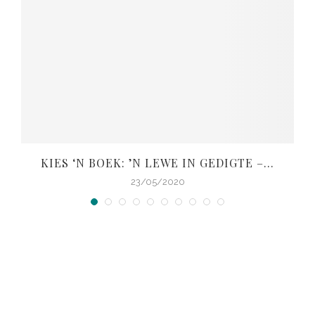
KIES ‘N BOEK: ’N LEWE IN GEDIGTE –...
V
23/05/2020