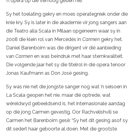
’n opera op die verhoog gesien nie.
Sy het toelating gekry en moes operategniek onder die
knie kry. Sy is later in die akademie vir jong sangers aan
die Teatro alla Scala in Milaan opgeneem waar sy in
2008 die klein rol van Mercédès in
Carmen
gekry het.
Daniel Barenboim was die dirigent vir dié aanbieding
van
Carmen
en was beïndruk met haar stemkwaliteit.
Die volgende jaar het sy die titelrol in dié opera tenoor
Jonas Kaufmann as Don José gesing.
Sy was nie net die jongste sanger nog wat ’n seisoen in
La Scala geopen het nie, maar dié optrede, wat
wêreldwyd gebeeldsend is, het internasionale aandag
op dié jong Carmen gevestig. Oor Rachvelishvili se
Carmen het Barenboim gesê: “Sy het dit gesing asof sy
dit sedert haar geboorte al doen. Met die grootste