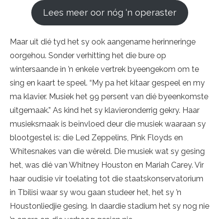
Lees meer oor nóg ‘n operaster
Maar uit dié tyd het sy ook aangename herinneringe
oorgehou. Sonder verhitting het die bure op
wintersaande in ’n enkele vertrek byeengekom om te
sing en kaart te speel. “My pa het kitaar gespeel en my
ma klavier. Musiek het 99 persent van dié byeenkomste
uitgemaak.” As kind het sy klavieronderrig gekry. Haar
musieksmaak is beïnvloed deur die musiek waaraan sy
blootgestel is: die Led Zeppelins, Pink Floyds en
Whitesnakes van die wêreld. Die musiek wat sy gesing
het, was dié van Whitney Houston en Mariah Carey. Vir
haar oudisie vir toelating tot die staatskonservatorium
in Tbilisi waar sy wou gaan studeer het, het sy ’n
Houstonliedjie gesing. In daardie stadium het sy nog nie