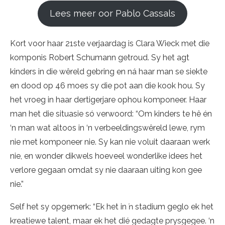
Lees meer oor Pablo Cassals
Kort voor haar 21ste verjaardag is Clara Wieck met die
komponis Robert Schumann getroud. Sy het agt
kinders in die wêreld gebring en ná haar man se siekte
en dood op 46 moes sy die pot aan die kook hou. Sy
het vroeg in haar dertigerjare ophou komponeer. Haar
man het die situasie só verwoord: “Om kinders te hê én
‘n man wat altoos in ‘n verbeeldingswêreld lewe, rym
nie met komponeer nie. Sy kan nie voluit daaraan werk
nie, en wonder dikwels hoeveel wonderlike idees het
verlore gegaan omdat sy nie daaraan uiting kon gee
nie.”
Self het sy opgemerk: “Ek het in ŉ stadium geglo ek het
kreatiewe talent, maar ek het dié gedagte prysgegee. ‘n