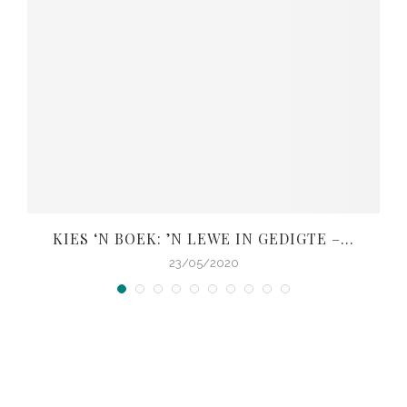
KIES ‘N BOEK: ’N LEWE IN GEDIGTE –...
V
23/05/2020