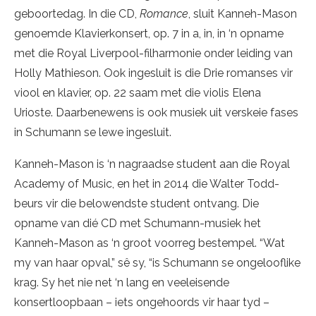
geboortedag. In die CD,
Romance
, sluit Kanneh-Mason
genoemde Klavierkonsert, op. 7 in a, in, in ‘n opname
met die Royal Liverpool-filharmonie onder leiding van
Holly Mathieson. Ook ingesluit is die Drie romanses vir
viool en klavier, op. 22 saam met die violis Elena
Urioste. Daarbenewens is ook musiek uit verskeie fases
in Schumann se lewe ingesluit.
Kanneh-Mason is ‘n nagraadse student aan die Royal
Academy of Music, en het in 2014 die Walter Todd-
beurs vir die belowendste student ontvang. Die
opname van dié CD met Schumann-musiek het
Kanneh-Mason as ‘n groot voorreg bestempel. “Wat
my van haar opval,” sê sy, “is Schumann se ongelooflike
krag. Sy het nie net ‘n lang en veeleisende
konsertloopbaan – iets ongehoords vir haar tyd –