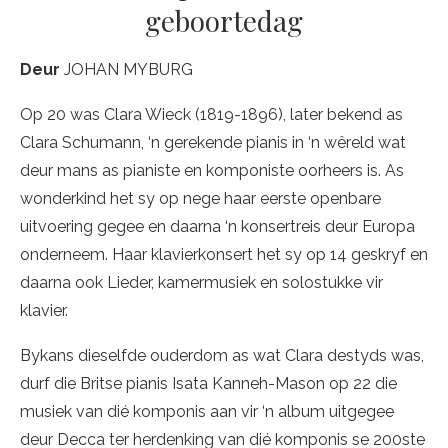
geboortedag
Deur
JOHAN MYBURG
Op 20 was Clara Wieck (1819-1896), later bekend as
Clara Schumann, ‘n gerekende pianis in ‘n wêreld wat
deur mans as pianiste en komponiste oorheers is. As
wonderkind het sy op nege haar eerste openbare
uitvoering gegee en daarna ‘n konsertreis deur Europa
onderneem. Haar klavierkonsert het sy op 14 geskryf en
daarna ook Lieder, kamermusiek en solostukke vir
klavier.
Bykans dieselfde ouderdom as wat Clara destyds was,
durf die Britse pianis Isata Kanneh-Mason op 22 die
musiek van dié komponis aan vir ‘n album uitgegee
deur Decca ter herdenking van dié komponis se 200ste