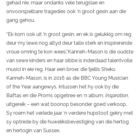
gehad nie, maar ondanks vele terugslae en
onvoorspelbare tragedies ook ‘n groot gesin aan die
gang gehou.
“Ek kom ook uit ’n groot gesin, en ek is gelukkig om reg
deur my lewe nog altyd deur talle sterk en inspirerende
vroue omring te kon wees.”Kanneh-Mason is die oudste
van sewe kinders en haar sibbe is inderdaad talentvolle
musici in eie reg. Haar een broer, die tjellis Sheku
Kanneh-Mason, is in 2016 as die BBC Young Musician
of the Year aangewys. Intussen het hy ook by die
Baftas en die Proms opgetree en ‘n album,
Inspiration
,
uitgereik – een wat boonop besonder goed verkoop.
Sy roem het verlede jaar ‘n verdere hupstoot gekry met
sy optrede by die huweliksbevestiging van die hertog
en hertogin van Sussex.