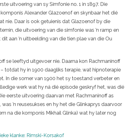
e uitvoering van sy Simfonie no. 1 in 1897. Die
se komponis Alexander Glazoenof en skynbaar het dié
at nie. Daar is ook getuienis dat Glazoenof by die
temin, die uitvoering van die simfonie was ’n ramp en
dit aan ’n uitbeelding van die tien plae van die Ou
off se leeftyd uitgevoer nie. Daarna kon Rachmaninoff
ie – totdat hy in 1900 daagliks terapie, wat hipnoterapie
het. In die somer van 1900 het sy toestand verbeter en
lledige werk wat hy ná dié episode geskryf het, was dié
 Die eerste uitvoering daarvan met Rachmaninoff as
 was ’n reusesukses en hy het die Glinkaprys daarvoor
em na die komponis Mikhail Glinka) wat hy later nog
ieke klanke: Rimski-Korsakof