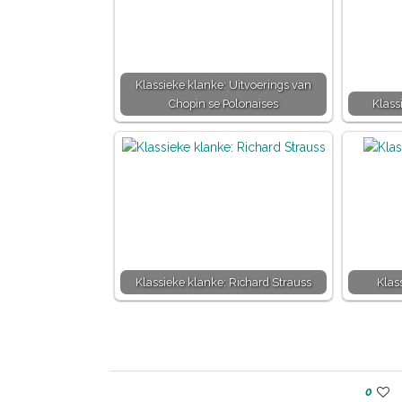
Klassieke klanke: Uitvoerings van
Chopin se Polonaises
Klass
Klassieke klanke: Richard Strauss
Klas
0