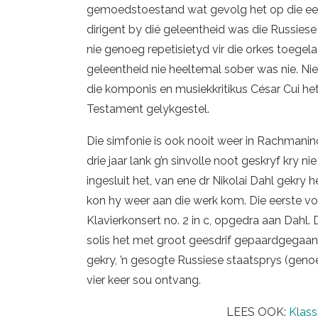
gemoedstoestand wat gevolg het op die eerst
dirigent by dié geleentheid was die Russie
nie genoeg repetisietyd vir die orkes toegela
geleentheid nie heeltemal sober was nie. Nie
die komponis en musiekkritikus César Cui het 
Testament gelykgestel.
Die simfonie is ook nooit weer in Rachmanin
drie jaar lank g’n sinvolle noot geskryf kry n
ingesluit het, van ene dr Nikolai Dahl gekry 
kon hy weer aan die werk kom. Die eerste vo
Klavierkonsert no. 2 in c, opgedra aan Dahl.
solis het met groot geesdrif gepaardgegaan,
gekry, ’n gesogte Russiese staatsprys (geno
vier keer sou ontvang.
LEES OOK:
Klass