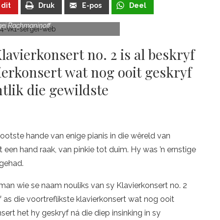
 dit
Druk
E-pos
Deel
gei Rachmaninoff
avierkonsert no. 2 is al beskryf
vierkonsert wat nog ooit geskryf
tlik die gewildste
ootste hande van enige pianis in die wêreld van
een hand raak, van pinkie tot duim. Hy was ’n ernstige
 gehad.
 man wie se naam nouliks van sy Klavierkonsert no. 2
as die voortreflikste klavierkonsert wat nog ooit
sert het hy geskryf ná die diep insinking in sy