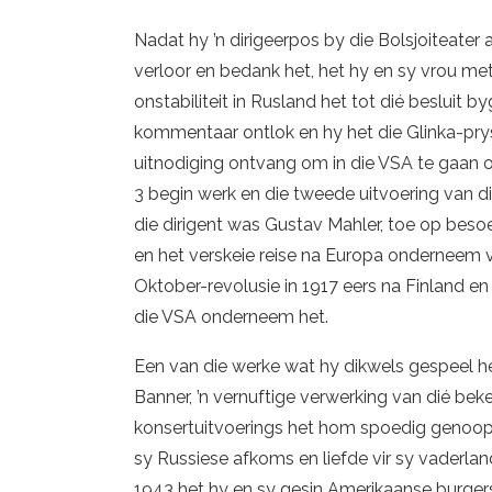
Nadat hy ’n dirigeerpos by die Bolsjoiteater
verloor en bedank het, het hy en sy vrou met 
onstabiliteit in Rusland het tot dié besluit 
kommentaar ontlok en hy het die Glinka-prys 
uitnodiging ontvang om in die VSA te gaan op
3 begin werk en die tweede uitvoering van d
die dirigent was Gustav Mahler, toe op beso
en het verskeie reise na Europa onderneem vo
Oktober-revolusie in 1917 eers na Finland en 
die VSA onderneem het.
Een van die werke wat hy dikwels gespeel h
Banner, ’n vernuftige verwerking van dié be
konsertuitvoerings het hom spoedig genoop
sy Russiese afkoms en liefde vir sy vaderland
1943 het hy en sy gesin Amerikaanse burger