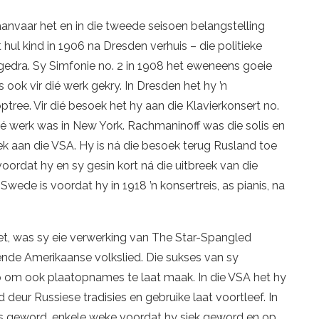
 aanvaar het en in die tweede seisoen belangstelling
hul kind in 1906 na Dresden verhuis – die politieke
bygedra. Sy Simfonie no. 2 in 1908 het eweneens goeie
ook vir dié werk gekry. In Dresden het hy ’n
tree. Vir dié besoek het hy aan die Klavierkonsert no.
ié werk was in New York. Rachmaninoff was die solis en
ek aan die VSA. Hy is ná die besoek terug Rusland toe
ordat hy en sy gesin kort ná die uitbreek van die
Swede is voordat hy in 1918 ’n konsertreis, as pianis, na
et, was sy eie verwerking van The Star-Spangled
kende Amerikaanse volkslied. Die sukses van sy
 om ook plaatopnames te laat maak. In die VSA het hy
 deur Russiese tradisies en gebruike laat voortleef. In
s geword, enkele weke voordat hy siek geword en op