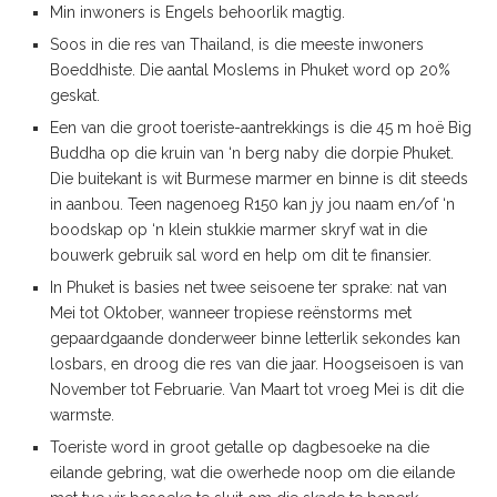
Min inwoners is Engels behoorlik magtig.
Soos in die res van Thailand, is die meeste inwoners
Boeddhiste. Die aantal Moslems in Phuket word op 20%
geskat.
Een van die groot toeriste-aantrekkings is die 45 m hoë Big
Buddha op die kruin van ‘n berg naby die dorpie Phuket.
Die buitekant is wit Burmese marmer en binne is dit steeds
in aanbou. Teen nagenoeg R150 kan jy jou naam en/of ‘n
boodskap op ‘n klein stukkie marmer skryf wat in die
bouwerk gebruik sal word en help om dit te finansier.
In Phuket is basies net twee seisoene ter sprake: nat van
Mei tot Oktober, wanneer tropiese reënstorms met
gepaardgaande donderweer binne letterlik sekondes kan
losbars, en droog die res van die jaar. Hoogseisoen is van
November tot Februarie. Van Maart tot vroeg Mei is dit die
warmste.
Toeriste word in groot getalle op dagbesoeke na die
eilande gebring, wat die owerhede noop om die eilande