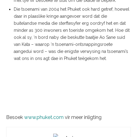
met tye vir besoeke te sluit om die skade te beperk.
Die tsoenami van 2004 het Phuket ook hard getref, hoewel
daar in plaaslike kringe aangevoer word dat die
buitelandse media die sterftesyfer erg oordryf het en dat
minder as 300 inwoners en toeriste omgekom het. Hoe dit
ook al sy, ‘n bord naby die beskutte baatjie Ao Sane suid
van Kata – waarop ‘n tsoenami-ontsnappingsroete
aangedui word – was die enigste verwysing na tsoenami’s
wat ons in ons agt dae in Phuket teëgekom het.
Besoek
www.phuket.com
vir meer inligting