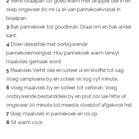
2
Verhit braaipan tot goed warm met druppel olie in en
skep ongeveer 60 ml (4 e) van pannekoekvulsel in
braaipan.
3
Bak pannekoek tot goudbruin. Draai om en bak ander
kant.
4
Doen dieselfde met oorblywende
pannekoekmengsel. Hou pannekoek warm terwyl
maalvleis gemaak word.
5
Maalvleis Verhit olie en soteer ui en knoffel tot sag.
Voeg sampioene by en soteer vir nog vyf minute.
6
Voeg maalvleis by en soteer tot verbruin. Voeg
oorblywende bestanddele by en prut oor lae hitte vir
ongeveer 20 minute tot meeste vloeistof afgekook het.
7
Skep maalvleis in pannekoek en rol op.
8
Sit warm voor.