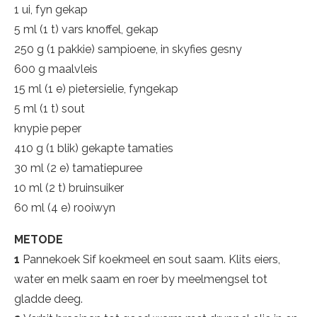
1 ui, fyn gekap
5 ml (1 t) vars knoffel, gekap
250 g (1 pakkie) sampioene, in skyfies gesny
600 g maalvleis
15 ml (1 e) pietersielie, fyngekap
5 ml (1 t) sout
knypie peper
410 g (1 blik) gekapte tamaties
30 ml (2 e) tamatiepuree
10 ml (2 t) bruinsuiker
60 ml (4 e) rooiwyn
METODE
1
Pannekoek Sif koekmeel en sout saam. Klits eiers,
water en melk saam en roer by meelmengsel tot
gladde deeg.