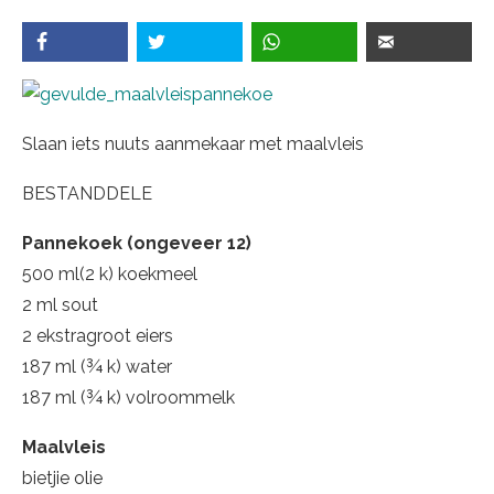
Slaan iets nuuts aanmekaar met maalvleis
BESTANDDELE
Pannekoek (ongeveer 12)
500 ml(2 k) koekmeel
2 ml sout
2 ekstragroot eiers
187 ml (¾ k) water
187 ml (¾ k) volroommelk
Maalvleis
bietjie olie