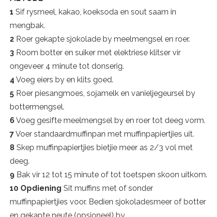
1
Sif rysmeel, kakao, koeksoda en sout saam in
mengbak.
2
Roer gekapte sjokolade by meelmengsel en roer.
3
Room botter en suiker met elektriese klitser vir
ongeveer 4 minute tot donserig.
4
Voeg eiers by en klits goed.
5
Roer piesangmoes, sojamelk en vanieljegeursel by
bottermengsel.
6
Voeg gesifte meelmengsel by en roer tot deeg vorm.
7
Voer standaardmuffinpan met muffinpapiertjies uit.
8
Skep muffinpapiertjies bietjie meer as 2/3 vol met
deeg.
9
Bak vir 12 tot 15 minute of tot toetspen skoon uitkom.
10
Opdiening
Sit muffins met of sonder
muffinpapiertjies voor. Bedien sjokoladesmeer of botter
en gekapte neute (opsioneel) by.