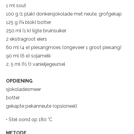
1 ml sout
100 g (1 plak) donkersjokolade met neute, grofgekap
125 g (¼ blok) botter
250 ml (1 k) ligte bruinsuiker
2 ekstragroot eiers
60 ml (4 e) piesangmoes (ongeveer 1 groot piesang)
90 ml (6 e) sojamelk
2, 5 ml (½ t) vanieljegeursel
OPDIENING
sjokoladesmeer
botter
gekapte pekanneute (opsioneel)
• Stel oond op 180 °C
METODE