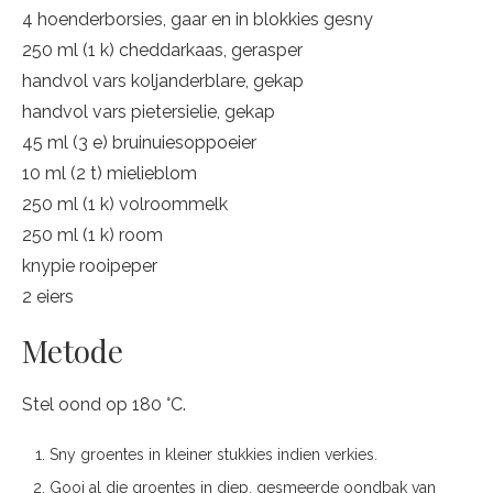
4 hoenderborsies, gaar en in blokkies gesny
250 ml (1 k) cheddarkaas, gerasper
handvol vars koljanderblare, gekap
handvol vars pietersielie, gekap
45 ml (3 e) bruinuiesoppoeier
10 ml (2 t) mielieblom
250 ml (1 k) volroommelk
250 ml (1 k) room
knypie rooipeper
2 eiers
Metode
Stel oond op 180 °C.
Sny groentes in kleiner stukkies indien verkies.
Gooi al die groentes in diep, gesmeerde oondbak van