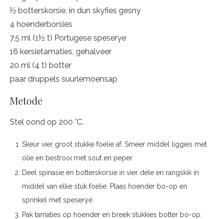
½ botterskorsie, in dun skyfies gesny
4 hoenderborsies
7,5 ml (1½ t) Portugese speserye
16 kersietamaties, gehalveer
20 ml (4 t) botter
paar druppels suurlemoensap
Metode
Stel oond op 200 °C.
Skeur vier groot stukke foelie af. Smeer middel liggies met
olie en bestrooi met sout en peper.
Deel spinasie en botterskorsie in vier dele en rangskik in
middel van elke stuk foelie. Plaas hoender bo-op en
sprinkel met speserye.
Pak tamaties op hoender en breek stukkies botter bo-op.