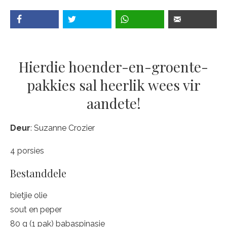
Hierdie hoender-en-groente-
pakkies sal heerlik wees vir
aandete!
Deur
: Suzanne Crozier
4 porsies
Bestanddele
bietjie olie
sout en peper
80 g (1 pak) babaspinasie