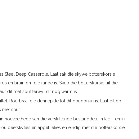
less Steel Deep Casserole. Laat sak die skywe botterskorsie
 bros en bruin om die rande is. Skep die botterskorsie uit die
eur dit met sout terwyl dit nog warm is.
illet. Roerbraai die dennepitte tot dit goudbruin is. Laat dit op
 met sout.
ein hoeveelhede van die verskillende bestanddele in lae – en in
 rou beetskyfies en appelliefies en eindig met die botterskorsie