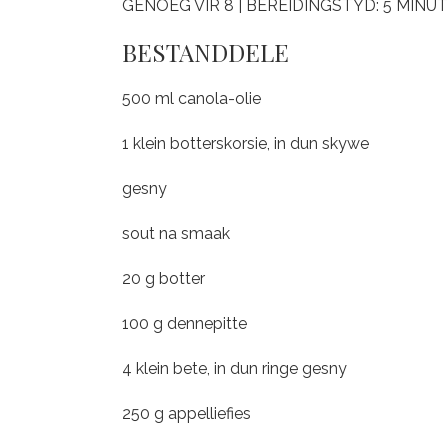
GENOEG VIR 8 | BEREIDINGSTYD: 5 MINU
BESTANDDELE
500 ml canola-olie
1 klein botterskorsie, in dun skywe
gesny
sout na smaak
20 g botter
100 g dennepitte
4 klein bete, in dun ringe gesny
250 g appelliefies