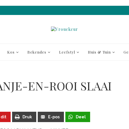
Kos
Bekendes
Leefstyl
Huis & Tuin
Ge
ANJE-EN-ROOI SLAAI
 dit
Druk
E-pos
Deel