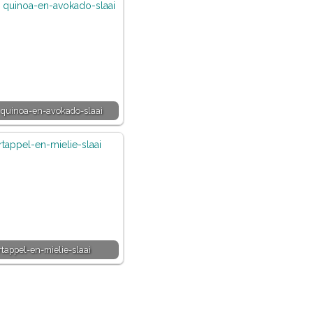
quinoa-en-avokado-slaai
tappel-en-mielie-slaai