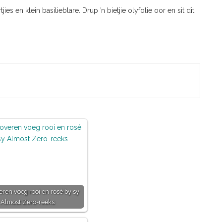
ies en klein basilieblare. Drup ’n bietjie olyfolie oor en sit dit
ren voeg rooi en rosé by sy
Almost Zero-reeks