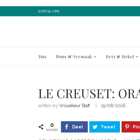
KONTAK ONS
Tuis
Nuus & Vermaak
Brei & Hekel
LE CREUSET: OR
written by
Vrouekeur Staff
19/08/2016
0
Deel
Tweet
Pin
SHARES