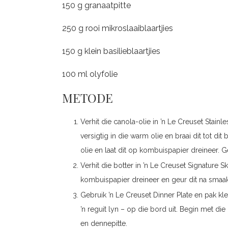
150 g granaatpitte
250 g rooi mikroslaaiblaartjies
150 g klein basilieblaartjies
100 ml olyfolie
METODE
Verhit die canola-olie in ’n Le Creuset Stain
versigtig in die warm olie en braai dit tot dit
olie en laat dit op kombuispapier dreineer. G
Verhit die botter in ’n Le Creuset Signature Sk
kombuispapier dreineer en geur dit na smaak
Gebruik ’n Le Creuset Dinner Plate en pak kl
’n reguit lyn – op die bord uit. Begin met die
en dennepitte.